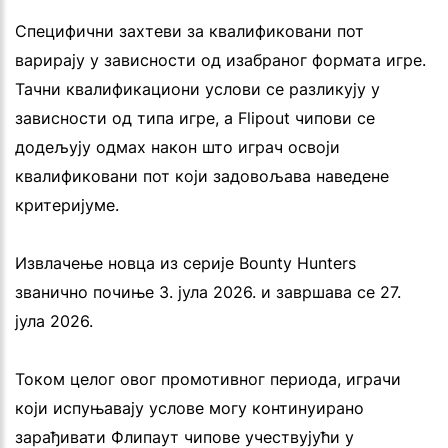
Специфични захтеви за квалификовани пот
варирају у зависности од изабраног формата игре.
Тачни квалификациони услови се разликују у
зависности од типа игре, а Flipout чипови се
додељују одмах након што играч освоји
квалификовани пот који задовољава наведене
критеријуме.
Извлачење новца из серије Bounty Hunters
званично почиње 3. јула 2026. и завршава се 27.
јула 2026.
Током целог овог промотивног периода, играчи
који испуњавају услове могу континуирано
зарађивати Флипаут чипове учествујући у