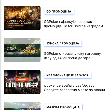
долара - распоред microFestival
GGPoker-а
GG ПРОМОЦИЈА
GGPoker најављује повратак
промоције Go for Gold са наградом
од милион долара
ЈУНСКА ПРОМОЦИЈА
GGPoker открива јунску наградну
игру од 14 милиона долара
КВАЛИФИКАЦИЈЕ ЗА WSOP
r/poker се враћа у Las Vegas :
Освојите бесплатно место за главни
догађај WSOP-а од 10.000 долара
МАЈСКА ПРОМОЦИЈА