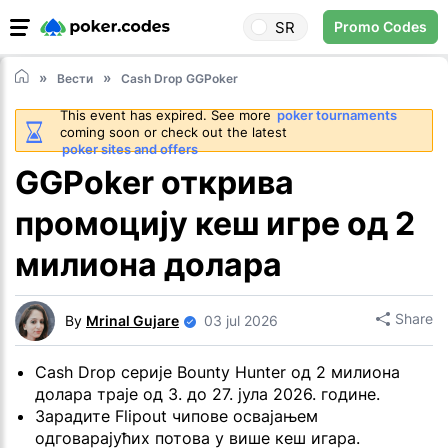
SR
Promo Codes
Вести
Cash Drop GGPoker
This event has expired. See more
poker tournaments
coming soon or check out the latest
poker sites and offers
GGPoker открива
промоцију кеш игре од 2
милиона долара
Share
By
Mrinal Gujare
03 jul 2026
Cash Drop серије Bounty Hunter од 2 милиона
долара траје од 3. до 27. јула 2026. године.
Зарадите Flipout чипове освајањем
одговарајућих потова у више кеш игара.