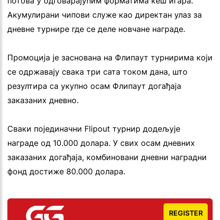
потова у одговарајућим форматима кеш игара.
Акумулирани чипови служе као директан улаз за
дневне турнире где се деле новчане награде.
Промоција је заснована на Флипаут турнирима који
се одржавају свака три сата током дана, што
резултира са укупно осам Флипаут догађаја
заказаних дневно.
Сваки појединачни Flipout турнир додељује
награде од 10.000 долара. У свих осам дневних
заказаних догађаја, комбиновани дневни наградни
фонд достиже 80.000 долара.
REGISTER