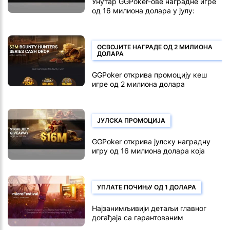
Унутар GGPoker-ове наградне игре
од 16 милиона долара у јулу:
Комплетан распоред и анализа
наградног фонда
ОСВОЈИТЕ НАГРАДЕ ОД 2 МИЛИОНА
ДОЛАРА
GGPoker открива промоцију кеш
игре од 2 милиона долара
ЈУЛСКА ПРОМОЦИЈА
GGPoker открива јулску наградну
игру од 16 милиона долара која
траје од 1. до 31. јула
УПЛАТЕ ПОЧИЊУ ОД 1 ДОЛАРА
Најзанимљивији детаљи главног
догађаја са гарантованим
наградним фондом од 1,5 милиона