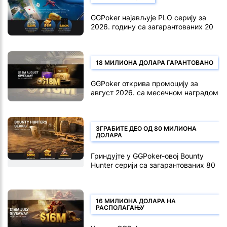
GGPoker најављује PLO серију за
2026. годину са загарантованих 20
милиона долара
18 МИЛИОНА ДОЛАРА ГАРАНТОВАНО
GGPoker открива промоцију за
август 2026. са месечном наградом
од 18 милиона долара
ЗГРАБИТЕ ДЕО ОД 80 МИЛИОНА
ДОЛАРА
Гриндујте у GGPoker-овој Bounty
Hunter серији са загарантованих 80
милиона
16 МИЛИОНА ДОЛАРА НА
РАСПОЛАГАЊУ