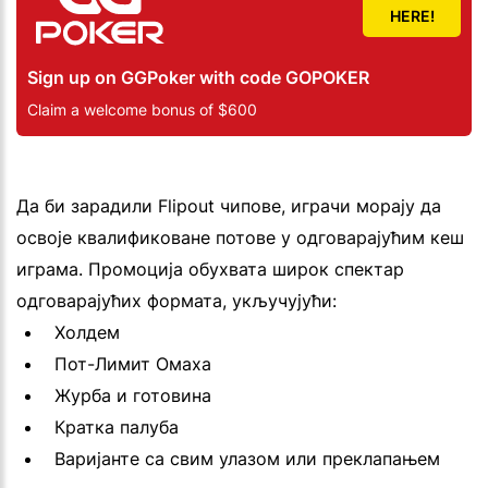
HERE!
Sign up on GGPoker with code GOPOKER
Claim a welcome bonus of $600
Да би зарадили Flipout чипове, играчи морају да
освоје квалификоване потове у одговарајућим кеш
играма. Промоција обухвата широк спектар
одговарајућих формата, укључујући:
Холдем
Пот-Лимит Омаха
Журба и готовина
Кратка палуба
Варијанте са свим улазом или преклапањем