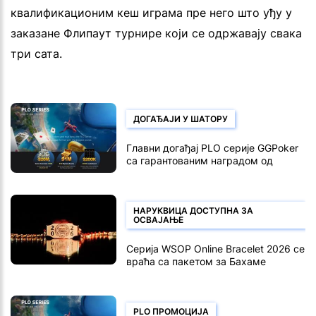
квалификационим кеш играма пре него што уђу у
заказане Флипаут турнире који се одржавају свака
три сата.
ДОГАЂАЈИ У ШАТОРУ
Главни догађај PLO серије GGPoker
са гарантованим наградом од
милион долара 10. августа
НАРУКВИЦА ДОСТУПНА ЗА
ОСВАЈАЊЕ
Серија WSOP Online Bracelet 2026 се
враћа са пакетом за Бахаме
PLO ПРОМОЦИЈА