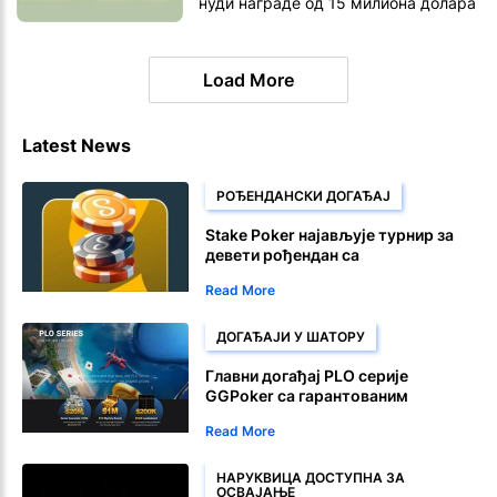
нуди награде од 15 милиона долара
Load More
Latest News
РОЂЕНДАНСКИ ДОГАЂАЈ
Stake Poker најављује турнир за
девети рођендан са
загарантованих 90.000 долара
Read More
ДОГАЂАЈИ У ШАТОРУ
Главни догађај PLO серије
GGPoker са гарантованим
наградом од милион долара 10.
Read More
августа
НАРУКВИЦА ДОСТУПНА ЗА
ОСВАЈАЊЕ