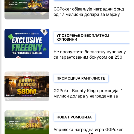
GGPoker објављује наградни фонд
од 17 милиона долара за мајску
наградну игру
УПОЗОРЕЊЕ О БЕСПЛАТНОЈ
КУПОВИНИ
Не пропустите бесплатну куповину
са гарантованим бонусом од 250
долара на GGPoker-у
ПРОМОЦИЈА РАНГ-ЛИСТЕ
GGPoker Bounty King промоција: 1
милион долара у наградама за
нокаут
НОВА ПРОМОЦИЈА
Априлска наградна игра GGPoker