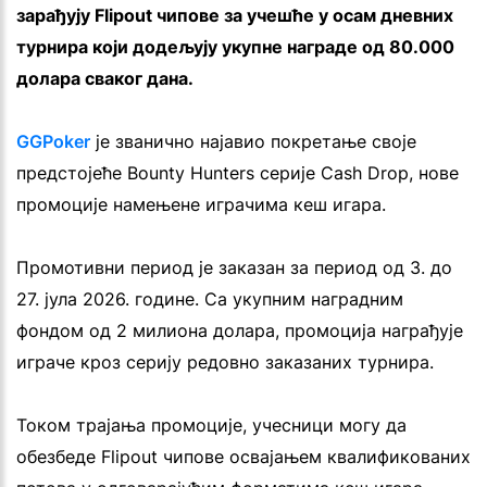
зарађују Flipout чипове за учешће у осам дневних
турнира који додељују укупне награде од 80.000
долара сваког дана.
GGPoker
је званично најавио покретање своје
предстојеће Bounty Hunters серије Cash Drop, нове
промоције намењене играчима кеш игара.
Промотивни период је заказан за период од 3. до
27. јула 2026. године. Са укупним наградним
фондом од 2 милиона долара, промоција награђује
играче кроз серију редовно заказаних турнира.
Током трајања промоције, учесници могу да
обезбеде Flipout чипове освајањем квалификованих