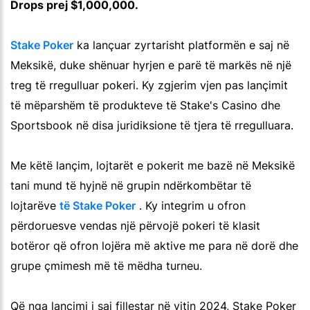
Drops prej $1,000,000.
Stake Poker
ka lançuar zyrtarisht platformën e saj në
Meksikë, duke shënuar hyrjen e parë të markës në një
treg të rregulluar pokeri. Ky zgjerim vjen pas lançimit
të mëparshëm të produkteve të Stake's Casino dhe
Sportsbook në disa juridiksione të tjera të rregulluara.
Me këtë lançim, lojtarët e pokerit me bazë në Meksikë
tani mund të hyjnë në grupin ndërkombëtar të
lojtarëve
të Stake Poker
. Ky integrim u ofron
përdoruesve vendas një përvojë pokeri të klasit
botëror që ofron lojëra më aktive me para në dorë dhe
grupe çmimesh më të mëdha turneu.
Që nga lançimi i saj fillestar në vitin 2024, Stake Poker