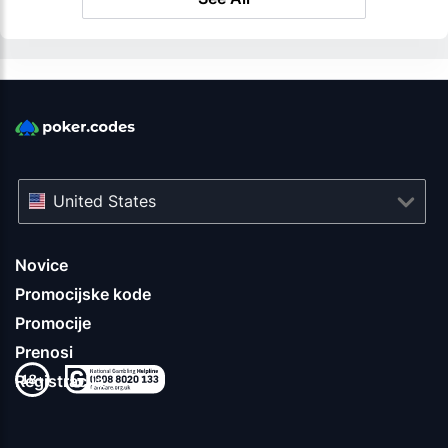
United States
Novice
Promocijske kode
Promocije
Prenosi
Registracija