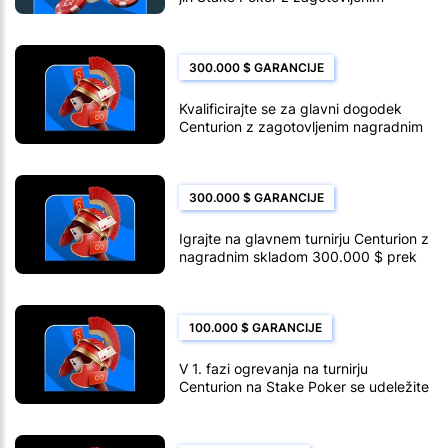
nagradnim skladom v višini 1 milijona
dolarjev
300.000 $ GARANCIJE
Kvalificirajte se za glavni dogodek
Centurion z zagotovljenim nagradnim
skladom 300.000 $ prek dogodkov 1.
faze
300.000 $ GARANCIJE
Igrajte na glavnem turnirju Centurion z
nagradnim skladom 300.000 $ prek
kvalifikacij 1. faze
100.000 $ GARANCIJE
V 1. fazi ogrevanja na turnirju
Centurion na Stake Poker se udeležite
turnirja za nagradni sklad v višini
100.000 $.