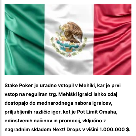
Stake Poker je uradno vstopil v Mehiki, kar je prvi
vstop na reguliran trg. Mehiški igralci lahko zdaj
dostopajo do mednarodnega nabora igralcev,
priljubljenih različic iger, kot je Pot Limit Omaha,
edinstvenih načinov in promocij, vključno z
nagradnim skladom Next! Drops v višini 1.000.000 $.