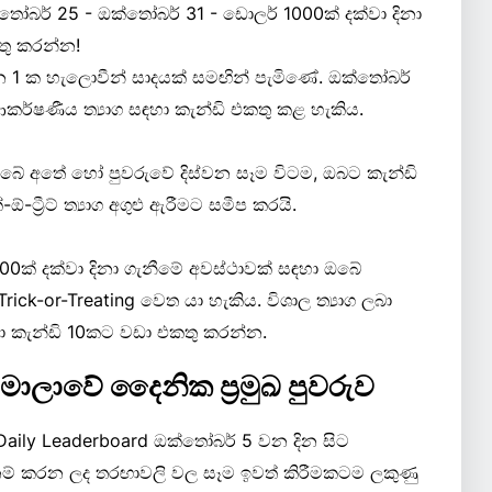
ෝබර් 25 - ඔක්තෝබර් 31 - ඩොලර් 1000ක් දක්වා දිනා
තු කරන්න!
1 ක හැලොවීන් සාදයක් සමඟින් පැමිණේ. ඔක්තෝබර්
 ආකර්ෂණීය ත්‍යාග සඳහා කැන්ඩි එකතු කළ හැකිය.
්ස් ඔබේ අතේ හෝ පුවරුවේ දිස්වන සෑම විටම, ඔබට කැන්ඩි
-ට්‍රීට් ත්‍යාග අගුළු ඇරීමට සමීප කරයි.
000ක් දක්වා දිනා ගැනීමේ අවස්ථාවක් සඳහා ඔබේ
ick-or-Treating වෙත යා හැකිය. විශාල ත්‍යාග ලබා
ා කැන්ඩි 10කට වඩා එකතු කරන්න.
ාලාවේ දෛනික ප්‍රමුඛ පුවරුව
Daily Leaderboard ඔක්තෝබර් 5 වන දින සිට
 නම් කරන ලද තරඟාවලි වල සෑම ඉවත් කිරීමකටම ලකුණු