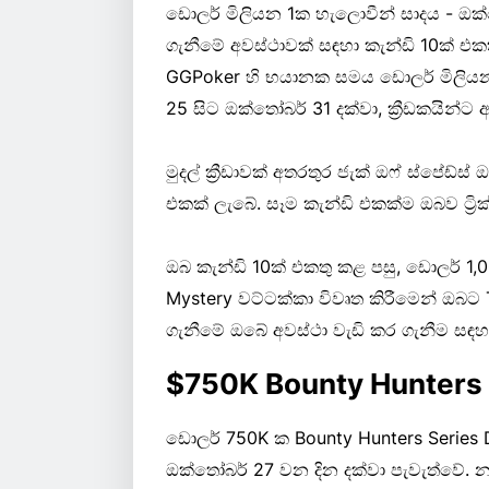
ඩොලර් මිලියන 1ක හැලොවීන් සාදය - ඔක්ත
ගැනීමේ අවස්ථාවක් සඳහා කැන්ඩි 10ක් එක
GGPoker හි භයානක සමය ඩොලර් මිලියන 
25 සිට ඔක්තෝබර් 31 දක්වා, ක්‍රීඩකයින්ට
මුදල් ක්‍රීඩාවක් අතරතුර ජැක් ඔෆ් ස්පේඩ
එකක් ලැබේ. සෑම කැන්ඩි එකක්ම ඔබව ට්‍රික්-ඕ
ඔබ කැන්ඩි 10ක් එකතු කළ පසු, ඩොලර් 1,
Mystery වට්ටක්කා විවෘත කිරීමෙන් ඔබට Tr
ගැනීමේ ඔබේ අවස්ථා වැඩි කර ගැනීම සඳහ
$750K Bounty Hunters ම
ඩොලර් 750K ක Bounty Hunters Series 
ඔක්තෝබර් 27 වන දින දක්වා පැවැත්වේ.