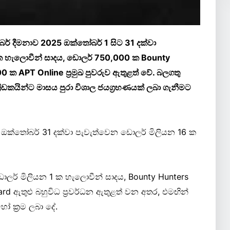
් දීමනාව 2025 ඔක්තෝබර් 1 සිට 31 දක්වා
ක හැලොවීන් සාදය, ඩොලර් 750,000 ක Bounty
0 ක APT Online ප්‍රමුඛ පුවරුව ඇතුළත් වේ. බලගතු
්‍රීඩකයින්ට මාසය පුරා විශාල ජයග්‍රහණයක් ලබා ගැනීමට
 ඔක්තෝබර් 31 දක්වා පැවැත්වෙන ඩොලර් මිලියන 16 ක
ලර් මිලියන 1 ක හැලොවීන් සාදය, Bounty Hunters
d ඇතුළු බහුවිධ ප්‍රවර්ධන ඇතුළත් වන අතර, එමඟින්
ෝ ක්‍රම ලබා දේ.