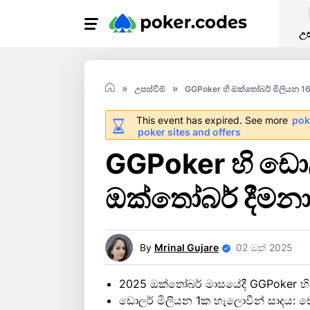
උස
උසස්වීම්
GGPoker හි ඔක්තෝබර් මිලියන 16
This event has expired. See more
pok
poker sites and offers
GGPoker හි ඩොල
ඔක්තෝබර් දීමන
By
Mrinal Gujare
02 ඔක් 2025
2025 ඔක්තෝබර් මාසයේදී GGPoker හිදී
ඩොලර් මිලියන 1ක හැලොවීන් සාදය: ඩො