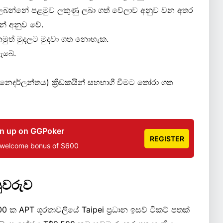
ලබන්නේ පළමුව ලකුණු ලබා ගත් වේලාව අනුව වන අතර
් අනුව වේ.
ි නමුත් මුදලට මුදවා ගත නොහැක.
ලැබේ.
නෙදර්ලන්තය) ක්‍රීඩකයින් සහභාගී වීමට තෝරා ගත
gn up on GGPoker
REGISTER
 welcome bonus of $600
පුවරුව
000 ක APT ශූරතාවලියේ Taipei ප්‍රධාන ඉසව් ටිකට් පතක්