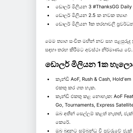
ඩොලර් මිලියන 3 #ThanksGG Daily 
ඩොලර් මිලියන 2.5 ක නවක ත්‍යාග
ඩොලර් මිලියන 1ක තරඟාවලි ප්‍රවර්
මෙම ත්‍යාග සංචිත මඟින් නව සහ පළපුරුදු ක
සඳහා තරඟ කිරීමට අවස්ථා නිර්මාණය වේ.
ඩොලර් මිලියන 1ක හැලොව
කැන්ඩි AoF, Rush & Cash, Hold'em
එකතු කර ගත හැක.
කැන්ඩි එකතු කළ නොහැක: AoF Featur
Go, Tournaments, Express Satelli
ඔබ අතින් සෙල්ලම් කළත් නැතත්, ජැක් 
කෙරේ.
ඔබ බඳුනට සම්බන්ධ වී පුවරුවේ ජැක් ඔ