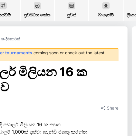
ස්වීම්
ප්‍රවර්ධන කේත
පුවත්
බාගැනීම්
ලියාප
 ක දීමනාවක්
er tournaments
coming soon or check out the latest
ර් මිලියන 16 ක
ාව
Share
 ඩොලර් මිලියන 16 ක ත්‍යාග
ලර් 1,000ක් දක්වා කැන්ඩි එකතු කරන්න