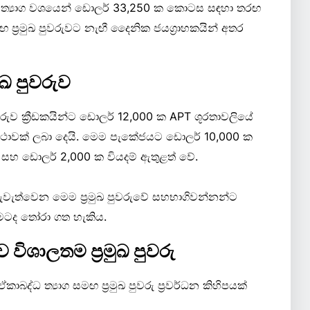
ික ත්‍යාග වශයෙන් ඩොලර් 33,250 ක කොටස සඳහා තරඟ
මඟ ප්‍රමුඛ පුවරුවට නැඟී දෛනික ජයග්‍රාහකයින් අතර
ුඛ පුවරුව
වරුව ක්‍රීඩකයින්ට ඩොලර් 12,000 ක APT ශූරතාවලියේ
වස්ථාවක් ලබා දෙයි. මෙම පැකේජයට ඩොලර් 10,000 ක
් සහ ඩොලර් 2,000 ක වියදම් ඇතුළත් වේ.
ැවැත්වෙන මෙම ප්‍රමුඛ පුවරුවේ සහභාගිවන්නන්ට
මටද තෝරා ගත හැකිය.
විශාලතම ප්‍රමුඛ පුවරු
ද්ධ ත්‍යාග සමඟ ප්‍රමුඛ පුවරු ප්‍රවර්ධන කිහිපයක්