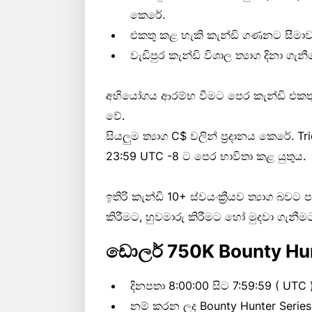
කෙරේ.
එකතු කළ හැකි කැන්ඩි ගණනට සීමාව
වැඩිපුර කැන්ඩි විශාල ත්‍යාග දිනා ගැන
අභියෝගය ආරම්භ වීමට පෙර කැන්ඩි එක
වේ.
සියලුම ත්‍යාග C$ වලින් ප්‍රදානය කෙරේ. 
23:59 UTC -8 ට පෙර භාවිතා කළ යුතුය.
ඉතිරි කැන්ඩි 10+ ස්වයංක්‍රීයව ත්‍යාග බව
කිරීමට, හුවමාරු කිරීමට හෝ මුදවා ගැනී
ඩොලර් 750K Bounty Hunter
දිනපතා 8:00:00 සිට 7:59:59 ( UTC
නම් කරන ලද Bounty Hunter Series