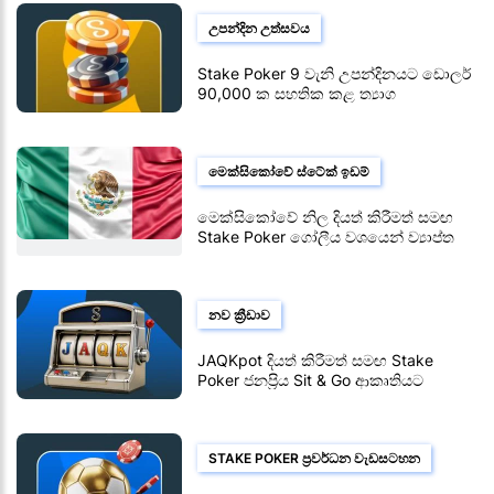
උපන්දින උත්සවය
Stake Poker 9 වැනි උපන්දිනයට ඩොලර්
90,000 ක සහතික කළ ත්‍යාග
ප්‍රදානෝත්සවයක් නිවේදනය කරයි
මෙක්සිකෝවේ ස්ටේක් ඉඩම්
මෙක්සිකෝවේ නිල දියත් කිරීමත් සමඟ
Stake Poker ගෝලීය වශයෙන් ව්‍යාප්ත
වේ
නව ක්‍රීඩාව
JAQKpot දියත් කිරීමත් සමඟ Stake
Poker ජනප්‍රිය Sit & Go ආකෘතියට
පිවිසෙයි
STAKE POKER ප්‍රවර්ධන වැඩසටහන