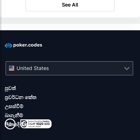
See All
United States
පුවත්
ප්‍රවර්ධන කේත
උසස්වීම්
බාගැනීම්
ලියාපදිංචි කිරීම