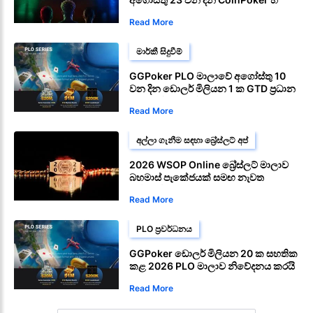
ආරම්භ වීමට නියමිතය.
Read More
මාර්කී සිදුවීම්
GGPoker PLO මාලාවේ අගෝස්තු 10
වන දින ඩොලර් මිලියන 1 ක GTD ප්‍රධාන
ඉසව්වක් ඇතුළත් වේ.
Read More
අල්ලා ගැනීම සඳහා බ්‍රේස්ලට් අප්
2026 WSOP Online බ්‍රේස්ලට් මාලාව
බහමාස් පැකේජයක් සමඟ නැවත
පැමිණේ
Read More
PLO ප්‍රවර්ධනය
GGPoker ඩොලර් මිලියන 20 ක සහතික
කළ 2026 PLO මාලාව නිවේදනය කරයි
Read More