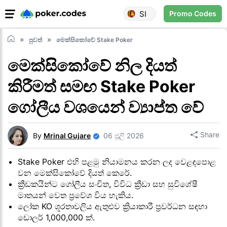
SI
Promo Codes
පුවත්
මෙක්සිකෝවේ Stake Poker
මෙක්සිකෝවේ නිල දියත්
කිරීමත් සමඟ Stake Poker
ගෝලීය වශයෙන් ව්‍යාප්ත වේ
Share
By
Mrinal Gujare
06 ජූලි 2026
Stake Poker එහි පළමු නියාමනය කරන ලද වෙළඳපොළ
වන මෙක්සිකෝවේ දියත් කෙරේ.
ක්‍රීඩකයින්ට ගෝලීය සංචිත, විවිධ ක්‍රීඩා සහ සුවිශේෂී
මාතයන් වෙත ප්‍රවේශ විය හැකිය.
ලෝක KO ශූරතාවලිය ඇතුළුව ක්‍රියාකාරී ප්‍රවර්ධන සඳහා
ඩොලර් 1,000,000 ක්.