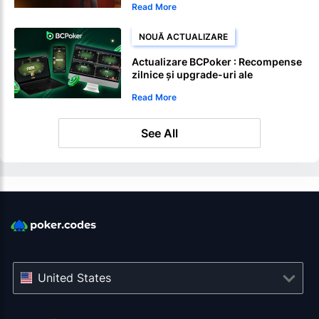
Read More
NOUĂ ACTUALIZARE
Actualizare BCPoker : Recompense
zilnice și upgrade-uri ale
platformei
Read More
See All
United States