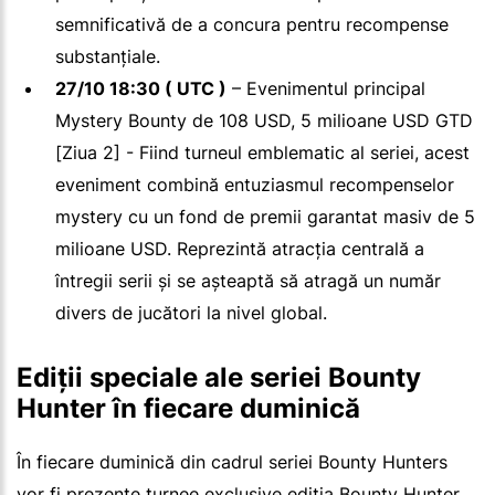
semnificativă de a concura pentru recompense
substanțiale.
27/10 18:30 ( UTC )
– Evenimentul principal
Mystery Bounty de 108 USD, 5 milioane USD GTD
[Ziua 2] - Fiind turneul emblematic al seriei, acest
eveniment combină entuziasmul recompenselor
mystery cu un fond de premii garantat masiv de 5
milioane USD. Reprezintă atracția centrală a
întregii serii și se așteaptă să atragă un număr
divers de jucători la nivel global.
Ediții speciale ale seriei Bounty
Hunter în fiecare duminică
În fiecare duminică din cadrul seriei Bounty Hunters
vor fi prezente turnee exclusive ediția Bounty Hunter ,