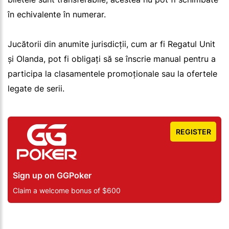
în echivalente în numerar.
Jucătorii din anumite jurisdicții, cum ar fi Regatul Unit
și Olanda, pot fi obligați să se înscrie manual pentru a
participa la clasamentele promoționale sau la ofertele
legate de serii.
REGISTER
Sign up on GGPoker
Claim a welcome bonus of $600