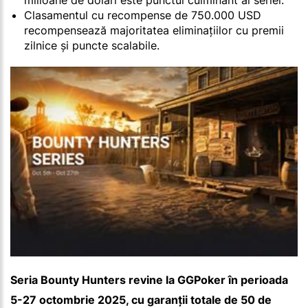
milioane de dolari este punctul culminant al seriei.
Clasamentul cu recompense de 750.000 USD
recompensează majoritatea eliminațiilor cu premii
zilnice și puncte scalabile.
Seria Bounty Hunters revine la GGPoker în perioada
5-27 octombrie 2025, cu garanții totale de 50 de