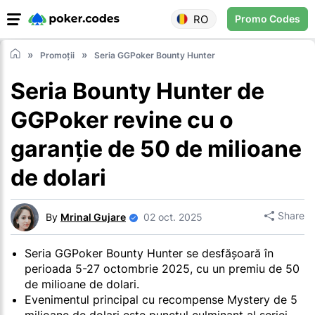
RO
Promo Codes
Promoții
Seria GGPoker Bounty Hunter
Seria Bounty Hunter de
GGPoker revine cu o
garanție de 50 de milioane
de dolari
Share
By
Mrinal Gujare
02 oct. 2025
Seria GGPoker Bounty Hunter se desfășoară în
perioada 5-27 octombrie 2025, cu un premiu de 50
de milioane de dolari.
Evenimentul principal cu recompense Mystery de 5