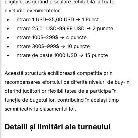
eligibile, asigurând o scalare echitabilă la toate
nivelurile evenimentelor.
Intrare 1 USD–25,00 USD → 1 Punct
Intrare 25,01 USD–99,99 USD → 2 puncte
Intrare 100$–299$ → 4 puncte
Intrare 300$–999$ → 10 puncte
Intrare de peste 1000 USD → 15 puncte
Această structură echilibrează competiția prin
recompensarea efortului pe diferite niveluri de buy-in,
oferind jucătorilor flexibilitatea de a participa în
funcție de bugetul lor, contribuind în același timp
semnificativ la clasamentul lor.
Detalii și limitări ale turneului