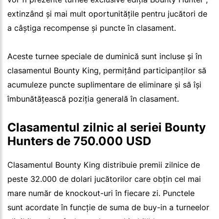
extinzând și mai mult oportunitățile pentru jucători de
a câștiga recompense și puncte în clasament.
Aceste turnee speciale de duminică sunt incluse și în
clasamentul Bounty King, permițând participanților să
acumuleze puncte suplimentare de eliminare și să își
îmbunătățească poziția generală în clasament.
Clasamentul zilnic al seriei Bounty
Hunters de 750.000 USD
Clasamentul Bounty King distribuie premii zilnice de
peste 32.000 de dolari jucătorilor care obțin cel mai
mare număr de knockout-uri în fiecare zi. Punctele
sunt acordate în funcție de suma de buy-in a turneelor