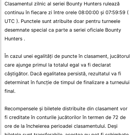
Clasamentul zilnic al seriei Bounty Hunters rulează
continuu în fiecare zi între orele 08:00:00 și 07:59:59 (
UTC ). Punctele sunt atribuite doar pentru turneele
desemnate special ca parte a seriei oficiale Bounty
Hunters .
În cazul unei egalități de puncte în clasament, jucătorul
care ajunge primul la totalul egal va fi declarat
câștigător. Dacă egalitatea persistă, rezultatul va fi
determinat în funcție de timpul de finalizare a turneului
final.
Recompensele și biletele distribuite din clasament vor
fi creditate în conturile jucătorilor în termen de 72 de
ore de la încheierea perioadei clasamentului. Deși
biletele sunt transferabile, acestea nu pot fi schimbate