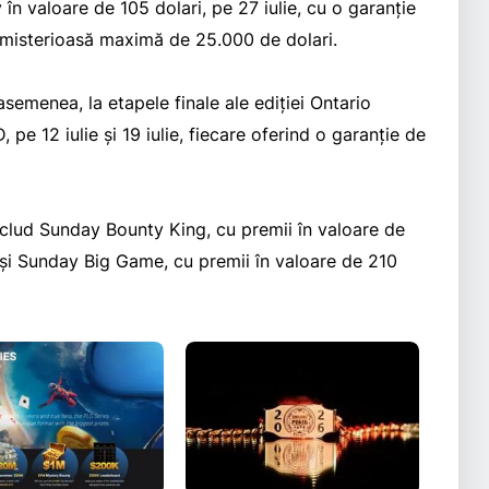
în valoare de 105 dolari, pe 27 iulie, cu o garanție
misterioasă maximă de 25.000 de dolari.
asemenea, la etapele finale ale ediției Ontario
e 12 iulie și 19 iulie, fiecare oferind o garanție de
clud Sunday Bounty King, cu premii în valoare de
și Sunday Big Game, cu premii în valoare de 210