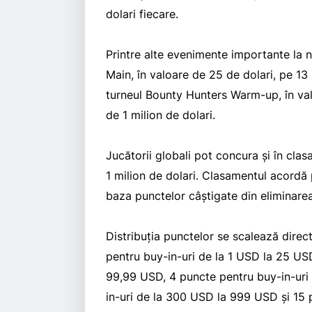
dolari fiecare.
Printre alte evenimente importante la 
Main, în valoare de 25 de dolari, pe 13 i
turneul Bounty Hunters Warm-up, în valo
de 1 milion de dolari.
Jucătorii globali pot concura și în clas
1 milion de dolari. Clasamentul acordă 
baza punctelor câștigate din eliminarea 
Distribuția punctelor se scalează direct
pentru buy-in-uri de la 1 USD la 25 US
99,99 USD, 4 puncte pentru buy-in-uri
in-uri de la 300 USD la 999 USD și 15