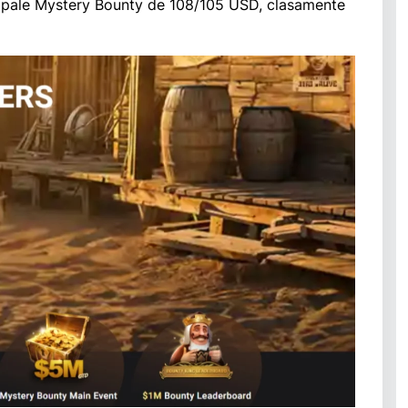
ipale Mystery Bounty de 108/105 USD, clasamente