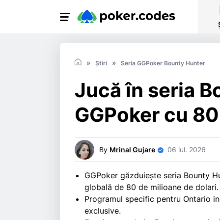
Ştiri
Seria GGPoker Bounty Hunter
Jucă în seria B
GGPoker cu 80
By
Mrinal Gujare
06 iul. 2026
GGPoker găzduiește seria Bounty Hun
globală de 80 de milioane de dolari.
Programul specific pentru Ontario in
exclusive.