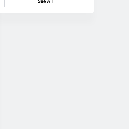
See All