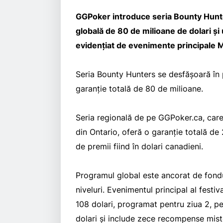
GGPoker introduce seria Bounty Hunter
globală de 80 de milioane de dolari și
evidențiat de evenimente principale M
Seria Bounty Hunters se desfășoară în
garanție totală de 80 de milioane.
Seria regională de pe GGPoker.ca, care
din Ontario, oferă o garanție totală de 
de premii fiind în dolari canadieni.
Programul global este ancorat de fondur
niveluri. Evenimentul principal al festi
108 dolari, programat pentru ziua 2, pe
dolari și include zece recompense mist