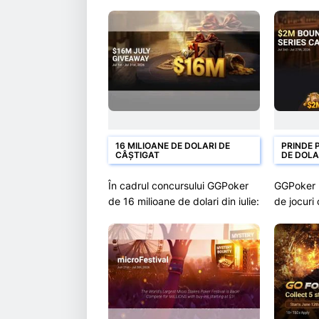
16 MILIOANE DE DOLARI DE
PRINDE P
CÂȘTIGAT
DE DOLA
În cadrul concursului GGPoker
GGPoker 
de 16 milioane de dolari din iulie:
de jocuri
Programul complet și analiza
milioane 
fondului de premii