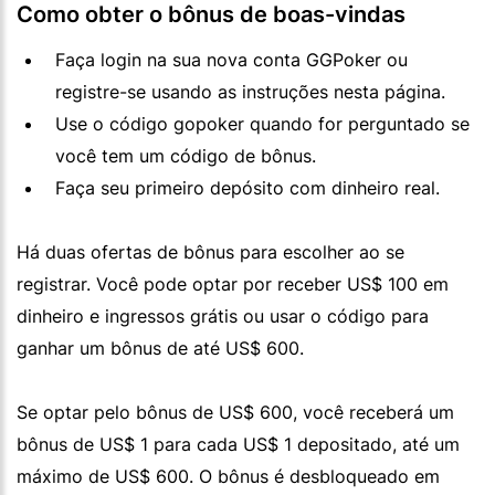
Como obter o bônus de boas-vindas
Faça login na sua nova conta GGPoker ou
registre-se usando as instruções nesta página.
Use o código gopoker quando for perguntado se
você tem um código de bônus.
Faça seu primeiro depósito com dinheiro real.
Há duas ofertas de bônus para escolher ao se
registrar. Você pode optar por receber US$ 100 em
dinheiro e ingressos grátis ou usar o código para
ganhar um bônus de até US$ 600.
Se optar pelo bônus de US$ 600, você receberá um
bônus de US$ 1 para cada US$ 1 depositado, até um
máximo de US$ 600. O bônus é desbloqueado em