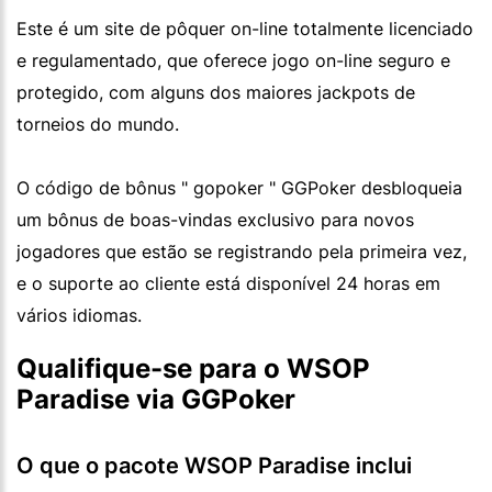
Este é um site de pôquer on-line totalmente licenciado
e regulamentado, que oferece jogo on-line seguro e
protegido, com alguns dos maiores jackpots de
torneios do mundo.
O código de bônus " gopoker " GGPoker desbloqueia
um bônus de boas-vindas exclusivo para novos
jogadores que estão se registrando pela primeira vez,
e o suporte ao cliente está disponível 24 horas em
vários idiomas.
Qualifique-se para o WSOP
Paradise via GGPoker
O que o pacote WSOP Paradise inclui