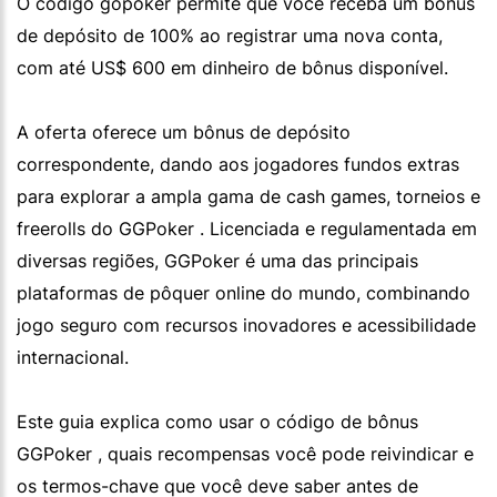
O código gopoker permite que você receba um bônus
de depósito de 100% ao registrar uma nova conta,
com até US$ 600 em dinheiro de bônus disponível.
A oferta oferece um bônus de depósito
correspondente, dando aos jogadores fundos extras
para explorar a ampla gama de cash games, torneios e
freerolls do GGPoker . Licenciada e regulamentada em
diversas regiões, GGPoker é uma das principais
plataformas de pôquer online do mundo, combinando
jogo seguro com recursos inovadores e acessibilidade
internacional.
Este guia explica como usar o código de bônus
GGPoker , quais recompensas você pode reivindicar e
os termos-chave que você deve saber antes de