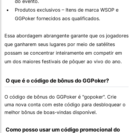
do evento.
Produtos exclusivos – Itens de marca WSOP e
GGPoker fornecidos aos qualificados.
Essa abordagem abrangente garante que os jogadores
que ganharem seus lugares por meio de satélites
possam se concentrar inteiramente em competir em
um dos maiores festivais de pôquer ao vivo do ano.
 O que é o código de bônus do GGPoker?
O código de bônus do GGPoker é "gopoker". Crie
uma nova conta com este código para desbloquear o
melhor bônus de boas-vindas disponível.
 Como posso usar um código promocional do 