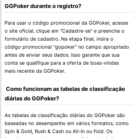
GGPoker durante o registro?
Para usar o código promocional da GGPoker, acesse
o site oficial, clique em "Cadastre-se" e preencha o
formulário de cadastro. Na etapa final, insira o
código promocional "gopoker" no campo apropriado
antes de enviar seus dados. Isso garante que sua
conta se qualifique para a oferta de boas-vindas
mais recente da GGPoker.
 Como funcionam as tabelas de classificação 
diárias do GGPoker?
As tabelas de classificação diárias do GGPoker são
baseadas no desempenho em vários formatos, como
Spin & Gold, Rush & Cash ou All-In ou Fold. Os