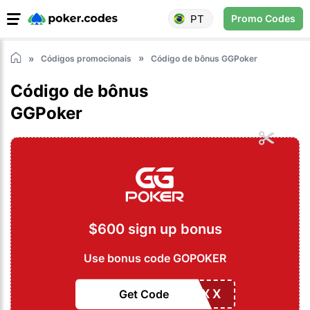
PT
Promo Codes
Códigos promocionais
Código de bônus GGPoker
Código de bônus
GGPoker
$600 sign up bonus
Use bonus code GOPOKER
XXXXX
Get Code