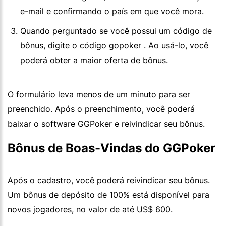
e-mail e confirmando o país em que você mora.
Quando perguntado se você possui um código de
bônus, digite o código gopoker . Ao usá-lo, você
poderá obter a maior oferta de bônus.
O formulário leva menos de um minuto para ser
preenchido. Após o preenchimento, você poderá
baixar o software GGPoker e reivindicar seu bônus.
Bônus de Boas-Vindas do GGPoker
Após o cadastro, você poderá reivindicar seu bônus.
Um bônus de depósito de 100% está disponível para
novos jogadores, no valor de até US$ 600.