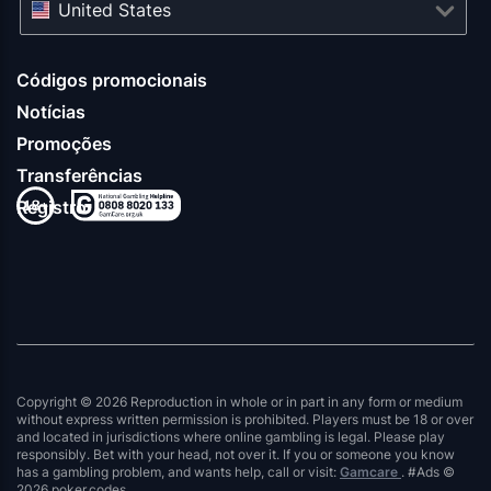
United States
Códigos promocionais
Notícias
Promoções
Transferências
Registro
Copyright © 2026 Reproduction in whole or in part in any form or medium
without express written permission is prohibited. Players must be 18 or over
and located in jurisdictions where online gambling is legal. Please play
responsibly. Bet with your head, not over it. If you or someone you know
has a gambling problem, and wants help, call or visit:
Gamcare
. #Ads ©
2026 poker.codes