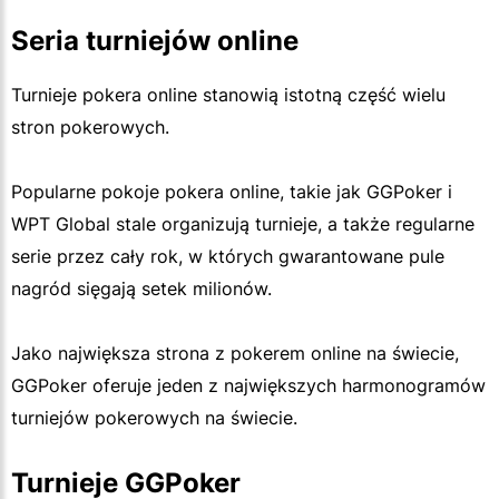
Seria turniejów online
Turnieje pokera online stanowią istotną część wielu
stron pokerowych.
Popularne pokoje pokera online, takie jak GGPoker i
WPT Global stale organizują turnieje, a także regularne
serie przez cały rok, w których gwarantowane pule
nagród sięgają setek milionów.
Jako największa strona z pokerem online na świecie,
GGPoker oferuje jeden z największych harmonogramów
turniejów pokerowych na świecie.
Turnieje GGPoker