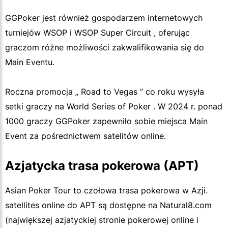
GGPoker jest również gospodarzem internetowych
turniejów WSOP i WSOP Super Circuit , oferując
graczom różne możliwości zakwalifikowania się do
Main Eventu.
Roczna promocja „ Road to Vegas ” co roku wysyła
setki graczy na World Series of Poker . W 2024 r. ponad
1000 graczy GGPoker zapewniło sobie miejsca Main
Event za pośrednictwem satelitów online.
Azjatycka trasa pokerowa (APT)
Asian Poker Tour to czołowa trasa pokerowa w Azji.
satellites online do APT są dostępne na Natural8.com
(największej azjatyckiej stronie pokerowej online i