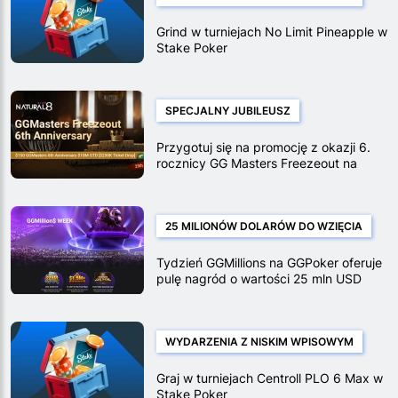
Grind w turniejach No Limit Pineapple w
Stake Poker
SPECJALNY JUBILEUSZ
Przygotuj się na promocję z okazji 6.
rocznicy GG Masters Freezeout na
Natural8
25 MILIONÓW DOLARÓW DO WZIĘCIA
Tydzień GGMillions na GGPoker oferuje
pulę nagród o wartości 25 mln USD
WYDARZENIA Z NISKIM WPISOWYM
Graj w turniejach Centroll PLO 6 Max w
Stake Poker