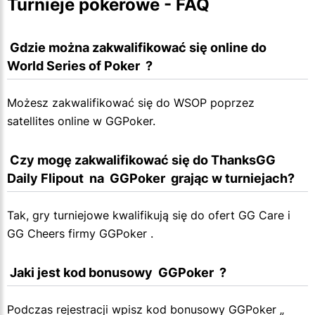
Turnieje pokerowe - FAQ
 Gdzie można zakwalifikować się online do  
World Series of Poker  ?
Możesz zakwalifikować się do WSOP poprzez
satellites online w GGPoker.
 Czy mogę zakwalifikować się do ThanksGG  
Daily Flipout  na  GGPoker  grając w turniejach?
Tak, gry turniejowe kwalifikują się do ofert GG Care i
GG Cheers firmy GGPoker .
 Jaki jest kod bonusowy  GGPoker  ?
Podczas rejestracji wpisz kod bonusowy GGPoker „