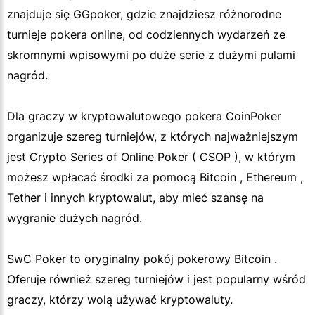
znajduje się GGpoker, gdzie znajdziesz różnorodne
turnieje pokera online, od codziennych wydarzeń ze
skromnymi wpisowymi po duże serie z dużymi pulami
nagród.
Dla graczy w kryptowalutowego pokera CoinPoker
organizuje szereg turniejów, z których najważniejszym
jest Crypto Series of Online Poker ( CSOP ), w którym
możesz wpłacać środki za pomocą Bitcoin , Ethereum ,
Tether i innych kryptowalut, aby mieć szansę na
wygranie dużych nagród.
SwC Poker to oryginalny pokój pokerowy Bitcoin .
Oferuje również szereg turniejów i jest popularny wśród
graczy, którzy wolą używać kryptowaluty.