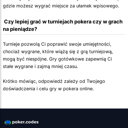
gdzie możesz wygrać miejsce za ułamek wpisowego.
 Czy lepiej grać w turniejach pokera czy w grach 
na pieniądze?
Turnieje pozwolą Ci poprawić swoje umiejętności,
chociaż wygrane, które wiążą się z grą turniejową,
mogą być niespójne. Gry gotówkowe zapewnią Ci
stałe wygrane i zajmą mniej czasu.
Krótko mówiąc, odpowiedź zależy od Twojego
doświadczenia i celu gry w pokera online.