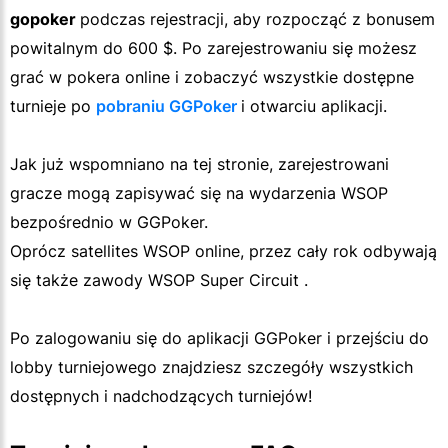
gopoker
podczas rejestracji, aby rozpocząć z bonusem
powitalnym do 600 $. Po zarejestrowaniu się możesz
grać w pokera online i zobaczyć wszystkie dostępne
turnieje po
pobraniu GGPoker
i otwarciu aplikacji.
Jak już wspomniano na tej stronie, zarejestrowani
gracze mogą zapisywać się na wydarzenia WSOP
bezpośrednio w GGPoker.
Oprócz satellites WSOP online, przez cały rok odbywają
się także zawody WSOP Super Circuit .
Po zalogowaniu się do aplikacji GGPoker i przejściu do
lobby turniejowego znajdziesz szczegóły wszystkich
dostępnych i nadchodzących turniejów!