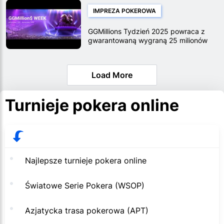
IMPREZA POKEROWA
GGMillions Tydzień 2025 powraca z
gwarantowaną wygraną 25 milionów
dolarów na GGPoker
Load More
Turnieje pokera online
Najlepsze turnieje pokera online
Światowe Serie Pokera (WSOP)
Azjatycka trasa pokerowa (APT)