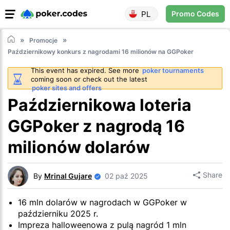
PL
Promo Codes
Promocje
Październikowy konkurs z nagrodami 16 milionów na GGPoker
This event has expired. See more
poker tournaments
coming soon or check out the latest
poker sites and offers
Październikowa loteria
GGPoker z nagrodą 16
milionów dolarów
Share
By
Mrinal Gujare
02 paź 2025
16 mln dolarów w nagrodach w GGPoker w
październiku 2025 r.
Impreza halloweenowa z pulą nagród 1 mln