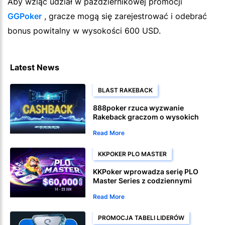
Aby wziąć udział w październikowej promocji
GGPoker
, gracze mogą się zarejestrować i odebrać
bonus powitalny w wysokości 600 USD.
Latest News
BLAST RAKEBACK
888poker rzuca wyzwanie
Rakeback graczom o wysokich
stawkach w jackpotach
Read More
KKPOKER PLO MASTER
KKPoker wprowadza serię PLO
Master Series z codziennymi
rankingami PLO5 i PLO6
Read More
PROMOCJA TABELI LIDERÓW