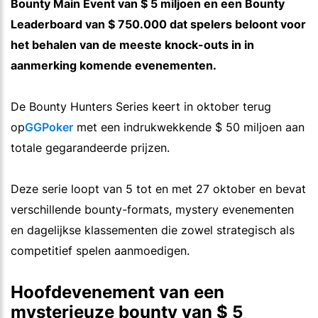
Bounty Main Event van $ 5 miljoen en een Bounty
Leaderboard van $ 750.000 dat spelers beloont voor
het behalen van de meeste knock-outs in in
aanmerking komende evenementen.
De Bounty Hunters Series keert in oktober terug
op
GGPoker
met een indrukwekkende $ 50 miljoen aan
totale gegarandeerde prijzen.
Deze serie loopt van 5 tot en met 27 oktober en bevat
verschillende bounty-formats, mystery evenementen
en dagelijkse klassementen die zowel strategisch als
competitief spelen aanmoedigen.
Hoofdevenement van een
mysterieuze bounty van $ 5