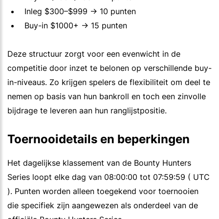
Inleg $300–$999 → 10 punten
Buy-in $1000+ → 15 punten
Deze structuur zorgt voor een evenwicht in de
competitie door inzet te belonen op verschillende buy-
in-niveaus. Zo krijgen spelers de flexibiliteit om deel te
nemen op basis van hun bankroll en toch een zinvolle
bijdrage te leveren aan hun ranglijstpositie.
Toernooidetails en beperkingen
Het dagelijkse klassement van de Bounty Hunters
Series loopt elke dag van 08:00:00 tot 07:59:59 ( UTC
). Punten worden alleen toegekend voor toernooien
die specifiek zijn aangewezen als onderdeel van de