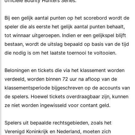
officiële Bounty Hunters Series.
Bij een gelijk aantal punten op het scorebord wordt de
speler die als eerste het gelijk aantal punten behaalt,
tot winnaar uitgeroepen. Indien er een gelijkspel blijft
bestaan, wordt de uitslag bepaald op basis van de tijd
die nodig is om het laatste toernooi te voltooien.
Beloningen en tickets die via het klassement worden
verdeeld, worden binnen 72 uur na afloop van de
klassementsperiode bijgeschreven op de accounts van
de spelers. Hoewel tickets overdraagbaar zijn, kunnen
ze niet worden ingewisseld voor contant geld.
Spelers uit bepaalde rechtsgebieden, zoals het
Verenigd Koninkrijk en Nederland, moeten zich