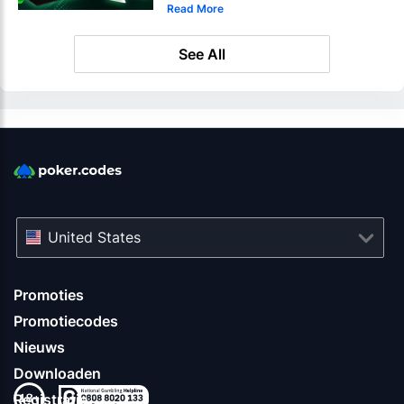
Read More
See All
United States
Promoties
Promotiecodes
Nieuws
Downloaden
Registratie