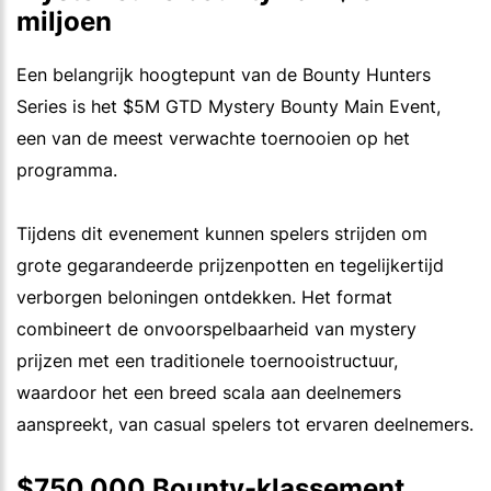
miljoen
Een belangrijk hoogtepunt van de Bounty Hunters
Series is het $5M GTD Mystery Bounty Main Event,
een van de meest verwachte toernooien op het
programma.
Tijdens dit evenement kunnen spelers strijden om
grote gegarandeerde prijzenpotten en tegelijkertijd
verborgen beloningen ontdekken. Het format
combineert de onvoorspelbaarheid van mystery
prijzen met een traditionele toernooistructuur,
waardoor het een breed scala aan deelnemers
aanspreekt, van casual spelers tot ervaren deelnemers.
$750.000 Bounty-klassement