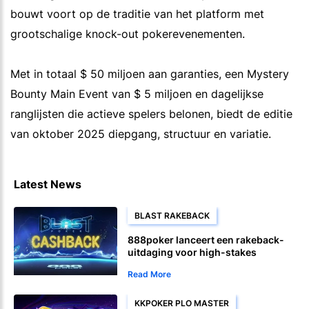
bouwt voort op de traditie van het platform met
grootschalige knock-out pokerevenementen.
Met in totaal $ 50 miljoen aan garanties, een Mystery
Bounty Main Event van $ 5 miljoen en dagelijkse
ranglijsten die actieve spelers belonen, biedt de editie
van oktober 2025 diepgang, structuur en variatie.
Latest News
BLAST RAKEBACK
888poker lanceert een rakeback-
uitdaging voor high-stakes
jackpotspelers.
Read More
KKPOKER PLO MASTER