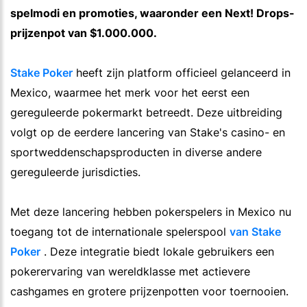
spelmodi en promoties, waaronder een Next! Drops-
prijzenpot van $1.000.000.
Stake Poker
heeft zijn platform officieel gelanceerd in
Mexico, waarmee het merk voor het eerst een
gereguleerde pokermarkt betreedt. Deze uitbreiding
volgt op de eerdere lancering van Stake's casino- en
sportweddenschapsproducten in diverse andere
gereguleerde jurisdicties.
Met deze lancering hebben pokerspelers in Mexico nu
toegang tot de internationale spelerspool
van Stake
Poker
. Deze integratie biedt lokale gebruikers een
pokerervaring van wereldklasse met actievere
cashgames en grotere prijzenpotten voor toernooien.