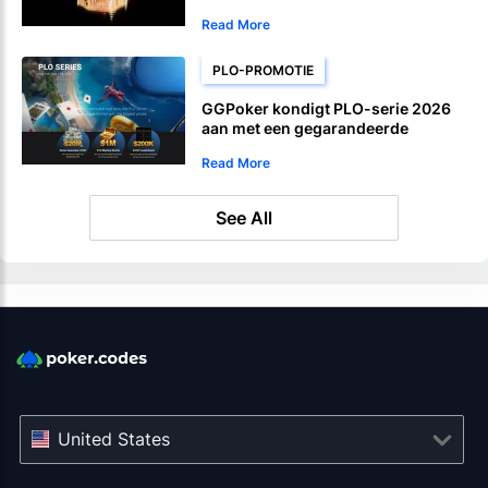
Bahamas-pakket.
Read More
PLO-PROMOTIE
GGPoker kondigt PLO-serie 2026
aan met een gegarandeerde
prijzenpot van $20 miljoen.
Read More
See All
United States