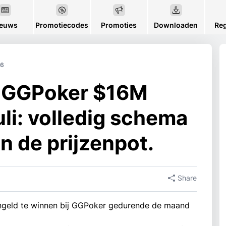
ieuws
Promotiecodes
Promoties
Downloaden
Reg
26
de GGPoker $16M
li: volledig schema
n de prijzenpot.
Share
jzengeld te winnen bij GGPoker gedurende de maand