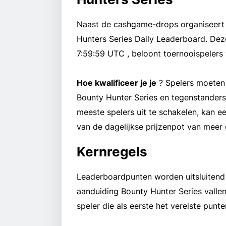
Naast de cashgame-drops organiseert 
Hunters Series Daily Leaderboard. Deze
7:59:59 UTC , beloont toernooispelers 
Hoe kwalificeer je je
? Spelers moeten
Bounty Hunter Series en tegenstanders
meeste spelers uit te schakelen, kan 
van de dagelijkse prijzenpot van meer
Kernregels
Leaderboardpunten worden uitsluitend 
aanduiding Bounty Hunter Series vallen.
speler die als eerste het vereiste punte