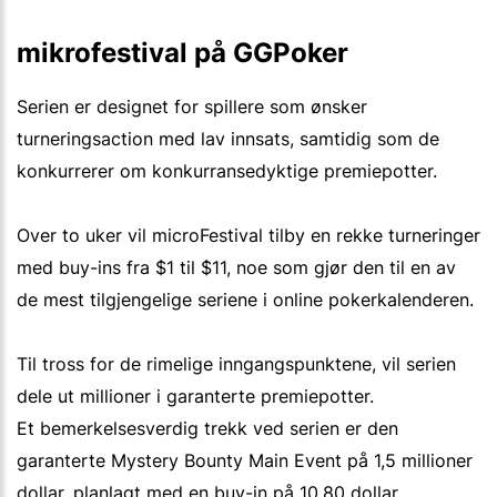
mikrofestival på GGPoker
Serien er designet for spillere som ønsker
turneringsaction med lav innsats, samtidig som de
konkurrerer om konkurransedyktige premiepotter.
Over to uker vil microFestival tilby en rekke turneringer
med buy-ins fra $1 til $11, noe som gjør den til en av
de mest tilgjengelige seriene i online pokerkalenderen.
Til tross for de rimelige inngangspunktene, vil serien
dele ut millioner i garanterte premiepotter.
Et bemerkelsesverdig trekk ved serien er den
garanterte Mystery Bounty Main Event på 1,5 millioner
dollar, planlagt med en buy-in på 10,80 dollar.