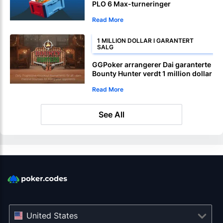
PLO 6 Max-turneringer
Read More
1 MILLION DOLLAR I GARANTERT
SALG
GGPoker arrangerer Dai garanterte
Bounty Hunter verdt 1 million dollar
Read More
See All
United States