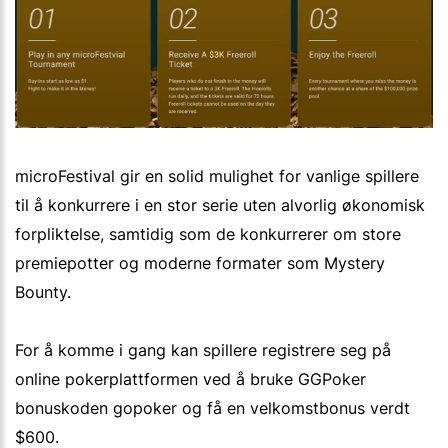
microFestival gir en solid mulighet for vanlige spillere
til å konkurrere i en stor serie uten alvorlig økonomisk
forpliktelse, samtidig som de konkurrerer om store
premiepotter og moderne formater som Mystery
Bounty.
For å komme i gang kan spillere registrere seg på
online pokerplattformen ved å bruke GGPoker
bonuskoden gopoker og få en velkomstbonus verdt
$600.