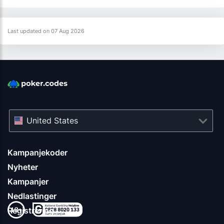
Last updated on 07 Aug 2026
United States
Kampanjekoder
Nyheter
Kampanjer
Nedlastinger
Registrering