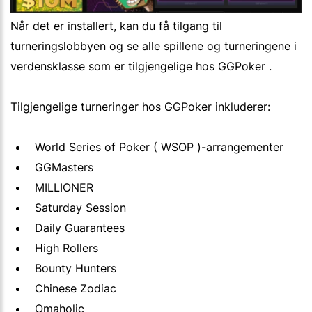
Når det er installert, kan du få tilgang til
turneringslobbyen og se alle spillene og turneringene i
verdensklasse som er tilgjengelige hos GGPoker .
Tilgjengelige turneringer hos GGPoker inkluderer:
World Series of Poker ( WSOP )-arrangementer
GGMasters
MILLIONER
Saturday Session
Daily Guarantees
High Rollers
Bounty Hunters
Chinese Zodiac
Omaholic