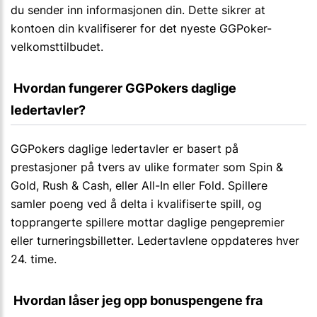
du sender inn informasjonen din. Dette sikrer at
kontoen din kvalifiserer for det nyeste GGPoker-
velkomsttilbudet.
 Hvordan fungerer GGPokers daglige 
ledertavler?
GGPokers daglige ledertavler er basert på
prestasjoner på tvers av ulike formater som Spin &
Gold, Rush & Cash, eller All-In eller Fold. Spillere
samler poeng ved å delta i kvalifiserte spill, og
topprangerte spillere mottar daglige pengepremier
eller turneringsbilletter. Ledertavlene oppdateres hver
24. time.
 Hvordan låser jeg opp bonuspengene fra 