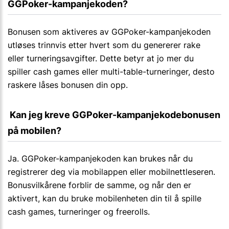
GGPoker-kampanjekoden?
Bonusen som aktiveres av GGPoker-kampanjekoden
utløses trinnvis etter hvert som du genererer rake
eller turneringsavgifter. Dette betyr at jo mer du
spiller cash games eller multi-table-turneringer, desto
raskere låses bonusen din opp.
 Kan jeg kreve GGPoker-kampanjekodebonusen 
på mobilen?
Ja. GGPoker-kampanjekoden kan brukes når du
registrerer deg via mobilappen eller mobilnettleseren.
Bonusvilkårene forblir de samme, og når den er
aktivert, kan du bruke mobilenheten din til å spille
cash games, turneringer og freerolls.