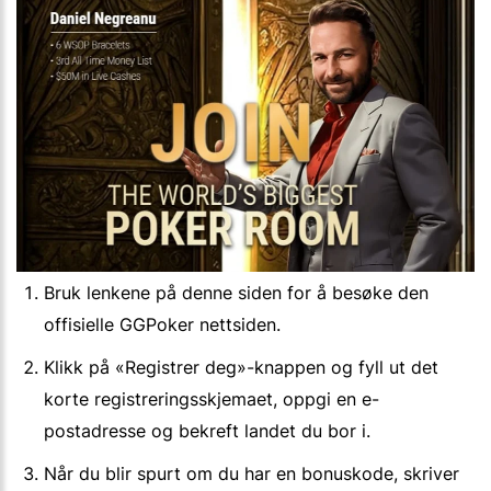
Bruk lenkene på denne siden for å besøke den
offisielle GGPoker nettsiden.
Klikk på «Registrer deg»-knappen og fyll ut det
korte registreringsskjemaet, oppgi en e-
postadresse og bekreft landet du bor i.
Når du blir spurt om du har en bonuskode, skriver