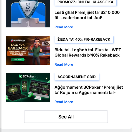
PROMOZZJONI TAL-KLASSIFIKA
Lesti għal Premjijiet ta' $210,000
fil-Leaderboard tal-AoF
Read More
ŻIEDA TA' 40% FIR-RAKEBACK
Bidu tal-Logħob tal-Flus tal-WPT
Global Rewards b'40% Rakeback
Read More
AĠĠORNAMENT ĠDID
Aġġornament BCPoker : Premjijiet
ta' Kuljum u Aġġornamenti tal-
Pjattaforma
Read More
See All