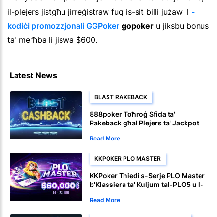
il-plejers jistgħu jirreġistraw fuq is-sit billi jużaw il
-
kodiċi promozzjonali GGPoker
gopoker
u jiksbu bonus
ta' merħba li jiswa $600.
Latest News
BLAST RAKEBACK
888poker Toħroġ Sfida ta'
Rakeback għal Plejers ta' Jackpot
b'Imħatri Għoljin
Read More
KKPOKER PLO MASTER
KKPoker Tniedi s-Serje PLO Master
b'Klassiera ta' Kuljum tal-PLO5 u l-
PLO6
Read More