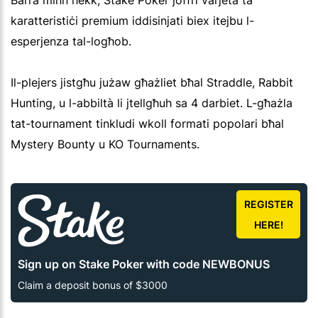
karatteristiċi premium iddisinjati biex itejbu l-
esperjenza tal-logħob.
Il-plejers jistgħu jużaw għażliet bħal Straddle, Rabbit
Hunting, u l-abbiltà li jtellgħuh sa 4 darbiet. L-għażla
tat-tournament tinkludi wkoll formati popolari bħal
Mystery Bounty u KO Tournaments.
REGISTER
HERE!
Sign up on Stake Poker with code NEWBONUS
Claim a deposit bonus of $3000