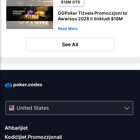
$18M GTD
GGPoker Tiżvela Promozzjoni ta'
Awwissu 2026 li tinkludi $18M
f'Giveaway ta' Kull Xahar
Read More
See All
United States
Aħbarijiet
Kodiċijiet Promozzjonali