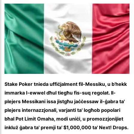
Stake Poker tnieda uffiċjalment fil-Messiku, u b'hekk
immarka l-ewwel dħul tiegħu fis-suq regolat. Il-
plejers Messikani issa jistgħu jaċċessaw il-ġabra ta'
plejers internazzjonali, varjanti ta' logħob popolari
bħal Pot Limit Omaha, modi uniċi, u promozzjonijiet
inkluż ġabra ta' premji ta' $1,000,000 ta' Next! Drops.