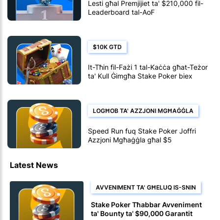
Lesti għal Premjijiet ta' $210,000 fil-
Leaderboard tal-AoF
$10K GTD
It-Tħin fil-Fażi 1 tal-Kaċċa għat-Teżor
ta' Kull Ġimgħa Stake Poker biex
Tirbaħ minn Premju ta' $10K
LOGĦOB TA' AZZJONI MGĦAĠĠLA
Speed Run fuq Stake Poker Joffri
Azzjoni Mgħaġġla għal $5
Latest News
AVVENIMENT TA' GĦELUQ IS-SNIN
Stake Poker Tħabbar Avveniment
ta' Bounty ta' $90,000 Garantit