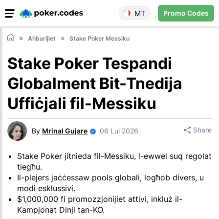
MT
Promo Codes
Aħbarijiet
Stake Poker Messiku
Stake Poker Tespandi
Globalment Bit-Tnedija
Uffiċjali fil-Messiku
Share
By
Mrinal Gujare
06 Lul 2026
Stake Poker jitnieda fil-Messiku, l-ewwel suq regolat
tiegħu.
Il-plejers jaċċessaw pools globali, logħob divers, u
modi esklussivi.
$1,000,000 fi promozzjonijiet attivi, inkluż il-
Kampjonat Dinji tan-KO.