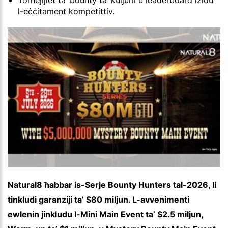
Tornejijiet ta’ bounty ta’ kuljum u leaderboard iżidu
l-eċċitament kompetittiv.
Natural8 ħabbar is-Serje Bounty Hunters tal-2026, li
tinkludi garanziji ta’ $80 miljun. L-avvenimenti
ewlenin jinkludu l-Mini Main Event ta’ $2.5 miljun,