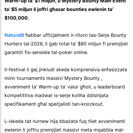
Warm-up ta’ $1 miljun, u Mystery Bounty Main Event
ta’ $5 miljun li joffri għaxar bounties ewlenin ta’
$100,000.
Natural8
ħabbar uffiċjalment ir-ritorn tas-Serje Bounty
Hunters tal-2026, li ġab total ta’ $80 miljun fi premjijiet
garantiti fis-sensiela tal-poker online.
Il-festival li ġej jinkludi skeda komprensiva enfasizzata
minn tournaments massivi Mystery Bounty ,
avveniment ta’ Warm-up ta’ valur għoli, u leaderboard
kompetittiva madwar is-serje kollha ddisinjata
speċifikament għal speċjalisti tan-knockout.
L-iskeda tat-turnew hija bbażata fuq tliet avvenimenti
ewlenin li joffru premjijiet massivi meta mqabbla mal-