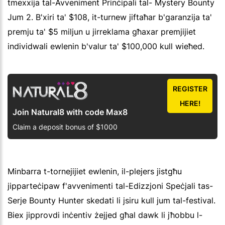
tmexxija tal-Avveniment Prinċipali tal- Mystery Bounty
Jum 2. B'xiri ta' $108, it-turnew jiftaħar b'garanzija ta'
premju ta' $5 miljun u jirreklama għaxar premjijiet
individwali ewlenin b'valur ta' $100,000 kull wieħed.
REGISTER
HERE!
Join Natural8 with code Max8
Claim a deposit bonus of $1000
Minbarra t-tornejijiet ewlenin, il-plejers jistgħu
jipparteċipaw f'avvenimenti tal-Edizzjoni Speċjali tas-
Serje Bounty Hunter skedati li jsiru kull jum tal-festival.
Biex jipprovdi inċentiv żejjed għal dawk li jħobbu l-