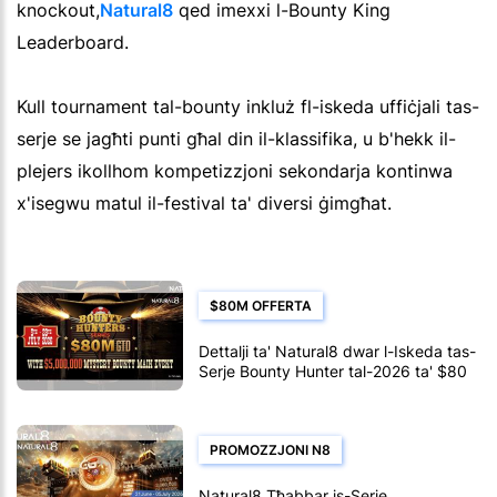
knockout,
Natural8
qed imexxi l-Bounty King
Leaderboard.
Kull tournament tal-bounty inkluż fl-iskeda uffiċjali tas-
serje se jagħti punti għal din il-klassifika, u b'hekk il-
plejers ikollhom kompetizzjoni sekondarja kontinwa
x'isegwu matul il-festival ta' diversi ġimgħat.
$80M OFFERTA
Dettalji ta' Natural8 dwar l-Iskeda tas-
Serje Bounty Hunter tal-2026 ta' $80
Miljun
PROMOZZJONI N8
Natural8 Tħabbar is-Serje