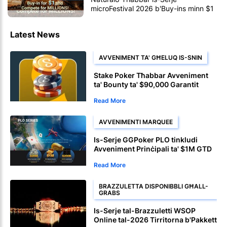
microFestival 2026 b'Buy-ins minn $1
Latest News
AVVENIMENT TA' GĦELUQ IS-SNIN
Stake Poker Tħabbar Avveniment
ta' Bounty ta' $90,000 Garantit
għad-9 Għeluq Snin
Read More
AVVENIMENTI MARQUEE
Is-Serje GGPoker PLO tinkludi
Avveniment Prinċipali ta' $1M GTD
fl-10 ta' Awwissu
Read More
BRAZZULETTA DISPONIBBLI GĦALL-
GRABS
Is-Serje tal-Brazzuletti WSOP
Online tal-2026 Tirritorna b'Pakkett