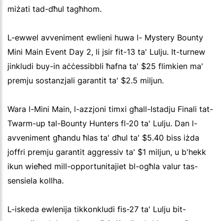
miżati tad-dħul tagħhom.
L-ewwel avveniment ewlieni huwa l- Mystery Bounty
Mini Main Event Day 2, li jsir fit-13 ta' Lulju. It-turnew
jinkludi buy-in aċċessibbli ħafna ta' $25 flimkien ma'
premju sostanzjali garantit ta' $2.5 miljun.
Wara l-Mini Main, l-azzjoni timxi għall-Istadju Finali tat-
Twarm-up tal-Bounty Hunters fl-20 ta' Lulju. Dan l-
avveniment għandu ħlas ta' dħul ta' $5.40 biss iżda
joffri premju garantit aggressiv ta' $1 miljun, u b'hekk
ikun wieħed mill-opportunitajiet bl-ogħla valur tas-
sensiela kollha.
L-iskeda ewlenija tikkonkludi fis-27 ta' Lulju bit-