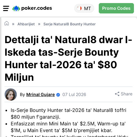
MT
Promo Codes
Aħbarijiet
Serje Natural8 Bounty Hunter
Dettalji ta' Natural8 dwar l-
Iskeda tas-Serje Bounty
Hunter tal-2026 ta' $80
Miljun
Share
By
Mrinal Gujare
07 Lul 2026
Is-Serje Bounty Hunter tal-2026 ta' Natural8 toffri
$80 miljun f'garanziji.
Enfasizzat minn Mini Main ta' $2.5M, Warm-up ta'
$1M, u Main Event ta' $5M b'premjijiet kbar.