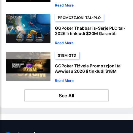
tal-Bahamas
Read More
PROMOZZJONI TAL-PLO
GGPoker Tħabbar is-Serje PLO tal-
2026 li tinkludi $20M Garantiti
Read More
$18M GTD
GGPoker Tiżvela Promozzjoni ta'
Awwissu 2026 li tinkludi $18M
f'Giveaway ta' Kull Xahar
Read More
See All