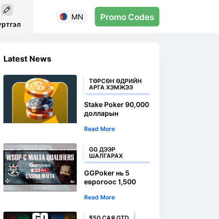
MN
Promo Codes
үртгэл
Latest News
ТӨРСӨН ӨДРИЙН
АРГА ХЭМЖЭЭ
Stake Poker 90,000
долларын
баталгаатай 9
Read More
насны төрсөн
өдрийн шагналын
арга хэмжээг
GG ДЭЭР
ШАЛГАРАХ
зарлалаа
GGPoker нь 5
еврогоос 1,500
евро хүртэлх
Read More
WSOP Circuit
замын Мальта гол
арга хэмжээг
$50 САЯ GTD