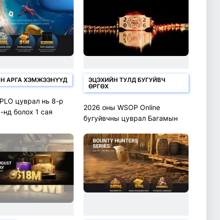
Н АРГА ХЭМЖЭЭНҮҮД
ЭЦЭХИЙН ТУЛД БУГУЙВЧ
ӨРГӨХ
PLO цуврал нь 8-р
2026 оны WSOP Online
-нд болох 1 сая
бугуйвчны цуврал Багамын
 GTD гол арга
багцтай хамт буцаж ирнэ
зохион байгуулна