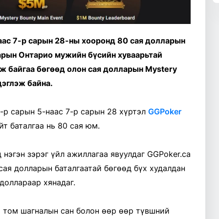
аас 7-р сарын 28-ны хооронд 80 сая долларын
ларын Онтарио мужийн бүсийн хуваарьтай
ж байгаа бөгөөд олон сая долларын Mystery
дэглэж байна.
7-р сарын 5-наас 7-р сарын 28 хүртэл
GGPoker
т баталгаа нь 80 сая юм.
 нэгэн зэрэг үйл ажиллагаа явуулдаг GGPoker.ca
 сая долларын баталгаатай бөгөөд бүх худалдан
доллараар хянадаг.
 том шагналын сан болон өөр өөр түвшний