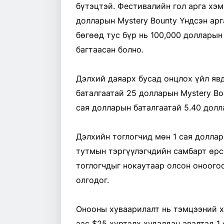
бүтэцтэй. Фестивалийн гол арга хэм
долларын Mystery Bounty Үндсэн арг
бөгөөд тус бүр нь 100,000 долларын
багтаасан болно.
Дэлхий даяарх бусад онцлох үйл явд
баталгаатай 25 долларын Mystery Bou
сая долларын баталгаатай 5.40 долла
Дэлхийн тоглогчид мөн 1 сая доллар
тутмын тэргүүлэгчдийн самбарт өрс
тоглогчдыг нокаутаар олсон оноого
олгодог.
Онооны хуваарилалт нь тэмцээний х
ээс $25 хүртэлх худалдан авалтад 1 