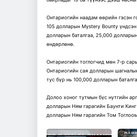
Онтариогийн наадам өөрийн гэсэн г
105 долларын Mystery Bounty үндсэ
долларын баталгаа, 25,000 доллары
өндөрлөнө.
Онтариогийн тоглогчид мөн 7-р сары
Онтариогийн сая долларын шагналы
тус бүр нь 100,000 долларын баталг
Долоо хоног тутмын бүс нутгийн ар
долларын Ням гарагийн Баунти Кинг 
долларын Ням гарагийн Том Тоглоом