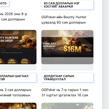
 GTD
80 САЯ ДОЛЛАРЫН НЭГ
ХЭСГИЙГ АВААРАЙ
нь 2026 оны 8-р
GGPoker-ийн Bounty Hunter
8 сая долларын
цувралд 80 сая долларын
лалтай сар бүр
баталгаатайгаар тоглоорой
нд гаргалаа
ДОЛЛАРЫН ШАГНАЛ
ДОЛДУГААР САРЫН
РЭЙ
УРАМШУУЛАЛ
нь 2 сая долларын
GGPoker нь 7-р сарын 1-ээс
нгөний тоглоомын
31 хүртэл үргэлжлэх 16 сая
лгааг танилцууллаа
долларын урамшууллыг
танилцуулж байна