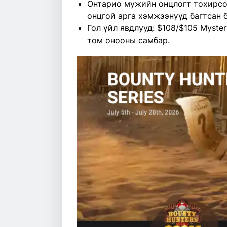
Онтарио мужийн онцлогт тохирсо
онцгой арга хэмжээнүүд багтсан 
Гол үйл явдлууд: $108/$105 Myste
том онооны самбар.