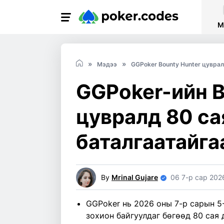
М
Мэдээ
GGPoker Bounty Hunter цуврал
GGPoker-ийн B
цувралд 80 с
баталгаатайга
By
Mrinal Gujare
06 7-р сар 202
GGPoker нь 2026 оны 7-р сарын 5
зохион байгуулдаг бөгөөд 80 сая 