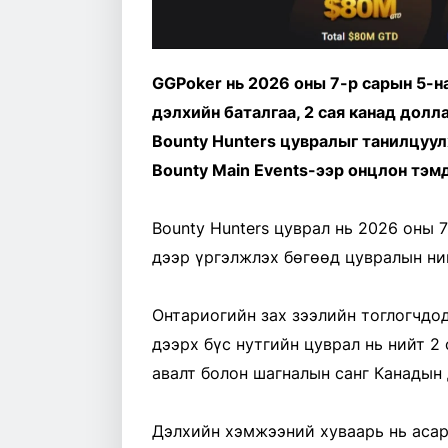
GGPoker нь 2026 оны 7-р сарын 5-н
дэлхийн баталгаа, 2 сая канад дол
Bounty Hunters цувралыг танилцуул
Bounty Main Events-ээр онцлон тэм
Bounty Hunters цуврал нь 2026 оны 
дээр үргэлжлэх бөгөөд цувралын ний
Онтариогийн зах зээлийн тоглогчдод
дээрх бүс нутгийн цуврал нь нийт 2
авалт болон шагналын санг Канадын 
Дэлхийн хэмжээний хуваарь нь асар