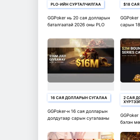
PLO-ИЙН СУРТАЛЧИЛГАА
$18 САЯ
GGPoker нь 20 сая долларын
GGPoker 
баталгаатай 2026 оны PLO
сарын 1
цувралыг зарлалаа
урамшуу
худалдаа
16 САЯ ДОЛЛАРЫН СУГАЛАА
2 САЯ 
ХҮРТЭЭ
GGPoker-н 16 сая долларын
GGPoker 
долдугаар сарын сугалааны
бэлэн мө
дотор: Бүрэн хуваарь болон
сурталчи
шагналын сангийн задаргаа