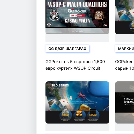
GG ДЭЭР ШАЛГАРАХ
МАРКИЙ
GGPoker нь 5 еврогоос 1,500
GGPoker 
евро хүртэлх WSOP Circuit
сарын 10
замын Мальта гол арга
долларын
хэмжээг санал болгож байна
хэмжээг 