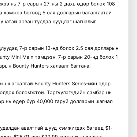
жээ нь 7-р сарын 27-ны 2 дахь өдөр болох 108
а хэмжээ бөгөөд 5 сая долларын баталгаатай
 үнэтэй арван тусдаа нууцлаг шагналыг
луудад 7-р сарын 13-нд болох 2.5 сая долларын
nty Mini Main тэмцээн, 7-р сарын 20-нд болох 1
рын Bounty Hunters халаалт багтана.
ын шагналтай Bounty Hunters Series-ийн өдөр
өлдөх боломжтой. Тэргүүлэгчдийн самбар нь
ор нь өдөр бүр 40,000 гаруй долларын шагнал
удалдан авалттай шууд хэмжигдэх бөгөөд $1-
оноо, $25.01-ээс $99.99 хүртэлх худалдан