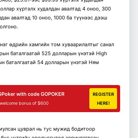
доллар хүртэлх худалдан авалтад 4 оноо, 300
дан авалтад 10 оноо, 1000 ба түүнээс дээш
олгоно.
 нэг өдрийн хамгийн том хуваарилалтыг санал
арын баталгаатай 525 долларын үнэтэй High
рын баталгаатай 54 долларын үнэтэй Ням
GPoker with code GOPOKER
REGISTER
 welcome bonus of $600
HERE!
иулсан цуврал нь тус мужид бодитоор
 бүс нутгийн оролцогчдод зориулагдсан.