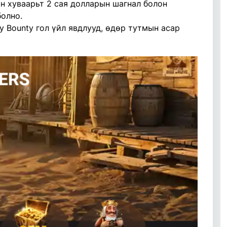
н хуваарьт 2 сая долларын шагнал болон
болно.
ry Bounty гол үйл явдлууд, өдөр тутмын асар