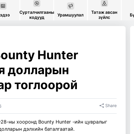
Сурталчилгааны
Татаж авсан
эдээ
Урамшуулал
Б
кодууд
зүйлс
ounty Hunter
ая долларын
ар тоглоорой
Share
6
-28-ны хооронд Bounty Hunter -ийн цувралыг
долларын дэлхийн баталгаатай.