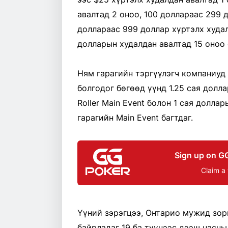
авалтад 2 оноо, 100 доллараас 299 
доллараас 999 доллар хүртэлх худал
долларын худалдан авалтад 15 оноо 
Ням гарагийн тэргүүлэгч компаниуд
болгодог бөгөөд үүнд 1.25 сая долл
Roller Main Event болон 1 сая долла
гарагийн Main Event багтдаг.
Sign up on G
Claim a
Үүний зэрэгцээ, Онтарио мужид зор
байрладаг 19 ба түүнээс дээш насны