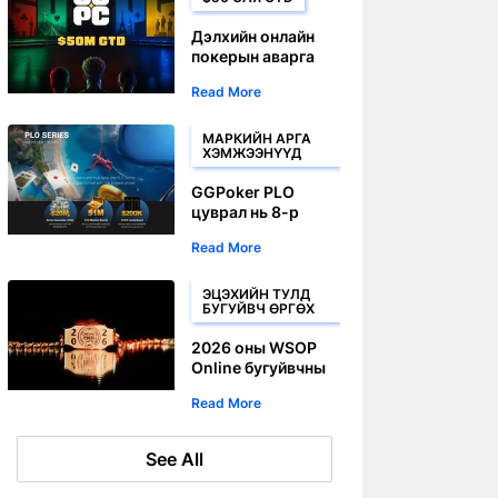
санал болгож
байна
Дэлхийн онлайн
покерын аварга
шалгаруулах
Read More
тэмцээн 8-р
сарын 23-нд
CoinPoker дээр
МАРКИЙН АРГА
ХЭМЖЭЭНҮҮД
эхэлнэ
GGPoker PLO
цуврал нь 8-р
сарын 10-нд болох
Read More
1 сая долларын
GTD гол арга
хэмжээг зохион
ЭЦЭХИЙН ТУЛД
БУГУЙВЧ ӨРГӨХ
байгуулна
2026 оны WSOP
Online бугуйвчны
цуврал Багамын
Read More
багцтай хамт
буцаж ирнэ
See All