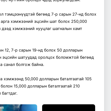
ол тэмцээнүүдтэй бөгөөд 7-р сарын 27-нд болох
н арга хэмжээний эцсийн шат болох 250,000
н дээд хэмжээний нууцлаг шагналын хамт
н 12, 7-р сарын 19-нд болох 50 долларын
н эцсийн шатуудад оролцох боломжтой бөгөөд
аа санал болгож байна.
га хэмжээнд 50,000 долларын баталгаатай 105
болон 15,000 долларын баталгаатай 210
 багтдаг.