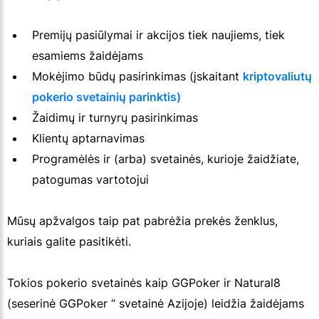
Premijų pasiūlymai ir akcijos tiek naujiems, tiek
esamiems žaidėjams
Mokėjimo būdų pasirinkimas (įskaitant
kriptovaliutų
pokerio svetainių parinktis)
Žaidimų ir turnyrų pasirinkimas
Klientų aptarnavimas
Programėlės ir (arba) svetainės, kurioje žaidžiate,
patogumas vartotojui
Mūsų apžvalgos taip pat pabrėžia prekės ženklus,
kuriais galite pasitikėti.
Tokios pokerio svetainės kaip GGPoker ir Natural8
(seserinė GGPoker “ svetainė Azijoje) leidžia žaidėjams