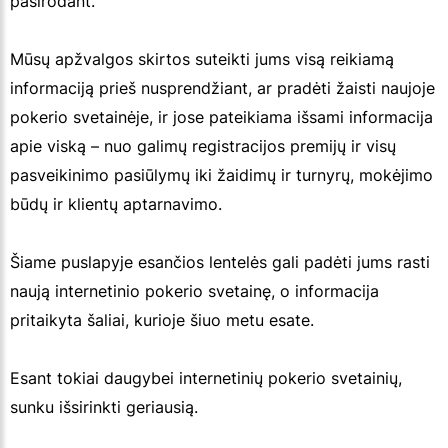
pasirodant.
Mūsų apžvalgos skirtos suteikti jums visą reikiamą
informaciją prieš nusprendžiant, ar pradėti žaisti naujoje
pokerio svetainėje, ir jose pateikiama išsami informacija
apie viską – nuo galimų registracijos premijų ir visų
pasveikinimo pasiūlymų iki žaidimų ir turnyrų, mokėjimo
būdų ir klientų aptarnavimo.
Šiame puslapyje esančios lentelės gali padėti jums rasti
naują internetinio pokerio svetainę, o informacija
pritaikyta šaliai, kurioje šiuo metu esate.
Esant tokiai daugybei internetinių pokerio svetainių,
sunku išsirinkti geriausią.