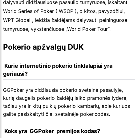
dalyvauti didžiausiuose pasaulio turnyruose, įskaitant
World Series of Poker ( WSOP ), o kitos, pavyzdžiui,
WPT Global , leidžia žaidėjams dalyvauti pelninguose
turnyruose, vykstančiuose „World Poker Tour“.
Pokerio apžvalgų DUK
 Kurie internetinio pokerio tinklalapiai yra 
geriausi?
GGPoker yra didžiausia pokerio svetainė pasaulyje,
kurią daugelis pokerio žaidėjų laiko pramonės lydere,
tačiau yra ir kitų puikių pokerio kambarių, apie kuriuos
galite pasiskaityti čia, svetainėje poker.codes.
 Koks yra  GGPoker  premijos kodas?