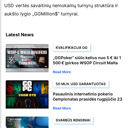
USD vertės savaitinių nemokamų turnyrų struktūra ir
aukšto lygio „GGMillion$“ turnyrai.
Latest News
KVALIFIKACIJA GG
„GGPoker“ siūlo kelius nuo 5 € iki 1
500 € įpirkos WSOP Circuit Malta
pagrindinio turnyro
Read More
50 MLN. USD GARANTUOTAS
Pasaulinis internetinio pokerio
čempionatas prasidės rugpjūčio 23
d. CoinPoker platformoje
Read More
SVARBŪS RENGINIAI