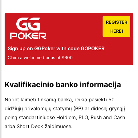
REGISTER
HERE!
Sign up on GGPoker with code GOPOKER
Claim a welcome bonus of $600
Kvalifikacinio banko informacija
Norint laimėti tinkamą banką, reikia pasiekti 50
didžiųjų privalomųjų statymų (BB) ar didesnį grynąjį
pelną standartiniuose Hold'em, PLO, Rush and Cash
arba Short Deck žaidimuose.