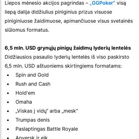
Liepos mėnesio akcijos pagrindas –
„GGPoker“
visą
liepą dalija didžiulius piniginius prizus visuose
piniginiuose žaidimuose, apimančiuose visus svetainės
siūlomus formatus.
6,5 mln. USD grynųjų pinigų žaidimų lyderių lentelės
Didžiausios pasaulio lyderių lentelės iš viso paskirsto
6,5 mln. USD aštuoniems skirtingiems formatams:
Spin and Gold
Rush and Cash
Hold'em
Omaha
„Viskas į vidų“ arba „mesk“
Trumpas denis
Paslaptingas Battle Royale
Apversk ir eik