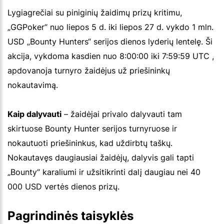
Lygiagrečiai su piniginių žaidimų prizų kritimu,
„GGPoker“ nuo liepos 5 d. iki liepos 27 d. vykdo 1 mln.
USD „Bounty Hunters“ serijos dienos lyderių lentelę. Ši
akcija, vykdoma kasdien nuo 8:00:00 iki 7:59:59 UTC ,
apdovanoja turnyro žaidėjus už priešininkų
nokautavimą.
Kaip dalyvauti
– žaidėjai privalo dalyvauti tam
skirtuose Bounty Hunter serijos turnyruose ir
nokautuoti priešininkus, kad uždirbtų taškų.
Nokautavęs daugiausiai žaidėjų, dalyvis gali tapti
„Bounty“ karaliumi ir užsitikrinti dalį daugiau nei 40
000 USD vertės dienos prizų.
Pagrindinės taisyklės