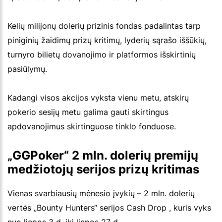
Kelių milijonų dolerių prizinis fondas padalintas tarp
piniginių žaidimų prizų kritimų, lyderių sąrašo iššūkių,
turnyro bilietų dovanojimo ir platformos išskirtinių
pasiūlymų.
Kadangi visos akcijos vyksta vienu metu, atskirų
pokerio sesijų metu galima gauti skirtingus
apdovanojimus skirtinguose tinklo fonduose.
„GGPoker“ 2 mln. dolerių premijų
medžiotojų serijos prizų kritimas
Vienas svarbiausių mėnesio įvykių – 2 mln. dolerių
vertės „Bounty Hunters“ serijos Cash Drop , kuris vyks