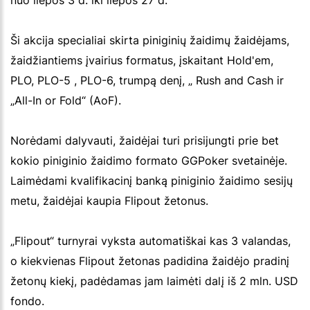
nuo liepos 3 d. iki liepos 27 d.
Ši akcija specialiai skirta piniginių žaidimų žaidėjams,
žaidžiantiems įvairius formatus, įskaitant Hold'em,
PLO, PLO-5 , PLO-6, trumpą denį, „ Rush and Cash ir
„All-In or Fold“ (AoF).
Norėdami dalyvauti, žaidėjai turi prisijungti prie bet
kokio piniginio žaidimo formato GGPoker svetainėje.
Laimėdami kvalifikacinį banką piniginio žaidimo sesijų
metu, žaidėjai kaupia Flipout žetonus.
„Flipout“ turnyrai vyksta automatiškai kas 3 valandas,
o kiekvienas Flipout žetonas padidina žaidėjo pradinį
žetonų kiekį, padėdamas jam laimėti dalį iš 2 mln. USD
fondo.