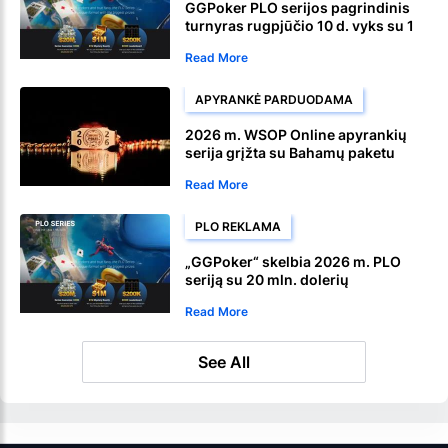
GGPoker PLO serijos pagrindinis
turnyras rugpjūčio 10 d. vyks su 1
mln. USD garantuotu priziniu prizu
Read More
APYRANKĖ PARDUODAMA
2026 m. WSOP Online apyrankių
serija grįžta su Bahamų paketu
Read More
PLO REKLAMA
„GGPoker“ skelbia 2026 m. PLO
seriją su 20 mln. dolerių
garantuotu priziniu fondu
Read More
See All