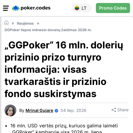
LT
Promo Codes
Naujienos
GGPoker liepos mėnesio dovanų žaidimas 2026 m.
„GGPoker“ 16 mln. dolerių
prizinio prizo turnyro
informacija: visas
tvarkaraštis ir prizinio
fondo suskirstymas
Share
By
Mrinal Gujare
04 liep. 2026
16 mln. USD vertės prizų, kuriuos galima laimėti
„GGPoker“ kambaryje visą 2026 m. liepą.