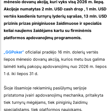
mėnesio dovanų akciją, kuri vyks visą 2026 m. liepą.
Akcijoje numatytas 2 mln. USD cash drop , 1 mln. USD
vertės kasdienis turnyrų lyderių sąrašas, 13 mln. USD
prizinis prizas piniginiuose žaidimuose ir specialūs
keliai naujiems žaidėjams kartu su firminėmis
platformos apdovanojimų programomis.
„GGPoker“
oficialiai pradėjo 16 mln. dolerių vertės
liepos mėnesio dovanų akciją, kurios metu bus galima
laimėti kelių pakopų apdovanojimų nuo 2026 m. liepos
1 d. iki liepos 31 d.
Šioje išsamioje reklaminių pasiūlymų serijoje
pristatoma įvairi apdovanojimų mechanika, pritaikyta
tiek turnyrų mėgėjams, tiek piniginių žaidimų
specialistams, tiek platformos naujokams.