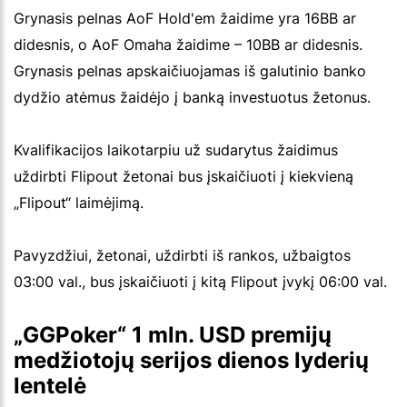
Grynasis pelnas AoF Hold'em žaidime yra 16BB ar
didesnis, o AoF Omaha žaidime – 10BB ar didesnis.
Grynasis pelnas apskaičiuojamas iš galutinio banko
dydžio atėmus žaidėjo į banką investuotus žetonus.
Kvalifikacijos laikotarpiu už sudarytus žaidimus
uždirbti Flipout žetonai bus įskaičiuoti į kiekvieną
„Flipout“ laimėjimą.
Pavyzdžiui, žetonai, uždirbti iš rankos, užbaigtos
03:00 val., bus įskaičiuoti į kitą Flipout įvykį 06:00 val.
„GGPoker“ 1 mln. USD premijų
medžiotojų serijos dienos lyderių
lentelė