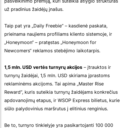
pasveikinimo premiją, kuri suteikia atlygio struktūras
už pradinius žaidėjų įnašus.
Taip pat yra „Daily Freebie“ – kasdienė paskata,
prieinama naujiems profiliams kliento sistemoje, ir
„Honeymoon“ – pratęstas „Honeymoon for
Newcomers“ reklamos stebėjimo laikotarpis.
1,5 mln. USD vertės turnyrų akcijos
– įtrauktos ir
turnyrų žaidėjai, 1,5 mln. USD skiriama įprastoms
reklaminėms akcijoms. Tai apima „Master Rise
Reward“, kuris suteikia turnyrų žaidėjams konkrečius
apdovanojimų etapus, ir WSOP Express bilietus, kurie
siūlo palydovinius maršrutus į elitinius renginius.
Be to, turnyro tinklelyje yra pasikartojanti 100 000