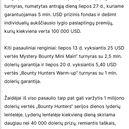
turnyras, numatytas antrąją dieną liepos 27 d., kuriame
garantuojamas 5 mln. USD prizinis fondas ir dešimt
individualių aukščiausio lygio paslaptingų premijų,
kurių kiekviena verta 100 000 USD.
Kiti pasauliniai renginiai: liepos 13 d. vyksiantis 25 USD
vertės Mystery Bounty Mini Main“ turnyras su 2,5 mln.
dolerių garantija ir liepos 20 d. vyksiantis 5,40 USD
vertės „Bounty Hunters Warm-up“ turnyras su 1 mln.
dolerių garantija.
Žaidėjai iš viso pasaulio taip pat gali varžytis 1 milijono
dolerių vertės „Bounty Hunters“ serijos dienos lyderių
lentelėje. Lyderių lentelėje kiekvieną dieną skiriama
daugiau nei 40 000 dolerių prizų, remiantis taškais,