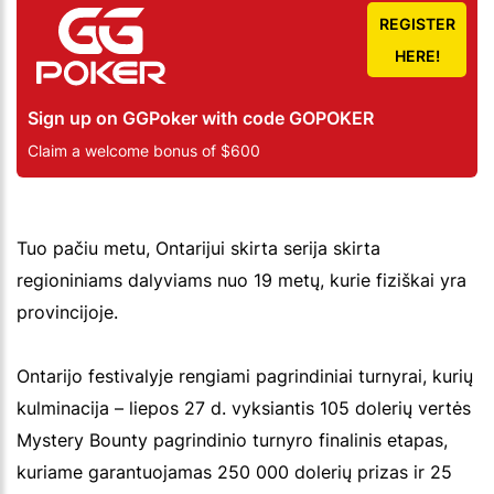
REGISTER
HERE!
Sign up on GGPoker with code GOPOKER
Claim a welcome bonus of $600
Tuo pačiu metu, Ontarijui skirta serija skirta
regioniniams dalyviams nuo 19 metų, kurie fiziškai yra
provincijoje.
Ontarijo festivalyje rengiami pagrindiniai turnyrai, kurių
kulminacija – liepos 27 d. vyksiantis 105 dolerių vertės
Mystery Bounty pagrindinio turnyro finalinis etapas,
kuriame garantuojamas 250 000 dolerių prizas ir 25