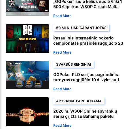
„GGPoker“ siūlo kelius nuo 5 € iki 1
500 € įpirkos WSOP Circuit Malta
pagrindinio turnyro
Read More
50 MLN. USD GARANTUOTAS
Pasaulinis internetinio pokerio
čempionatas prasidės rugpjūčio 23
d. CoinPoker platformoje
Read More
SVARBŪS RENGINIAI
GGPoker PLO serijos pagrindinis
turnyras rugpjūčio 10 d. vyks su 1
mln. USD garantuotu priziniu prizu
Read More
APYRANKĖ PARDUODAMA
2026 m. WSOP Online apyrankių
serija grįžta su Bahamų paketu
Read More