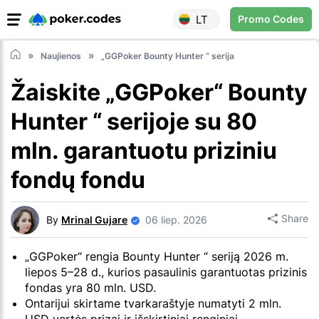
LT
Promo Codes
Naujienos
„GGPoker Bounty Hunter “ serija
Žaiskite „GGPoker“ Bounty
Hunter “ serijoje su 80
mln. garantuotu priziniu
fondų fondu
Share
By
Mrinal Gujare
06 liep. 2026
„GGPoker“ rengia Bounty Hunter “ seriją 2026 m.
liepos 5–28 d., kurios pasaulinis garantuotas prizinis
fondas yra 80 mln. USD.
Ontarijui skirtame tvarkaraštyje numatyti 2 mln.