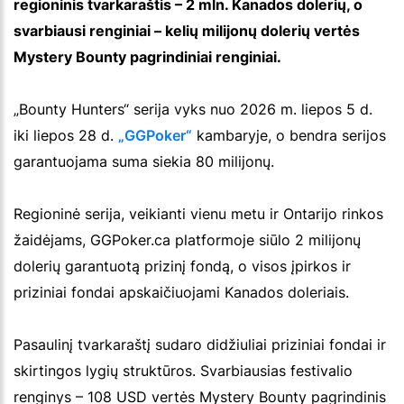
regioninis tvarkaraštis – 2 mln. Kanados dolerių, o
svarbiausi renginiai – kelių milijonų dolerių vertės
Mystery Bounty pagrindiniai renginiai.
„Bounty Hunters“ serija vyks nuo 2026 m. liepos 5 d.
iki liepos 28 d.
„GGPoker“
kambaryje, o bendra serijos
garantuojama suma siekia 80 milijonų.
Regioninė serija, veikianti vienu metu ir Ontarijo rinkos
žaidėjams, GGPoker.ca platformoje siūlo 2 milijonų
dolerių garantuotą prizinį fondą, o visos įpirkos ir
priziniai fondai apskaičiuojami Kanados doleriais.
Pasaulinį tvarkaraštį sudaro didžiuliai priziniai fondai ir
skirtingos lygių struktūros. Svarbiausias festivalio
renginys – 108 USD vertės Mystery Bounty pagrindinis