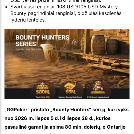
USD vertės prizai ir išskirtiniai renginiai.
Svarbiausi renginiai: 108 USD/105 USD Mystery
Bounty pagrindiniai renginiai, didžiulės kasdienės
lyderių lentelės.
„GGPoker“ pristato „Bounty Hunters“ seriją, kuri vyks
nuo 2026 m. liepos 5 d. iki liepos 28 d., kurios
pasaulinė garantija apima 80 mln. dolerių, o Ontarijo