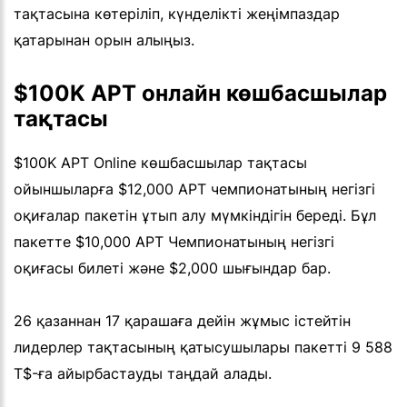
тақтасына көтеріліп, күнделікті жеңімпаздар
қатарынан орын алыңыз.
$100K APT онлайн көшбасшылар
тақтасы
$100K APT Online көшбасшылар тақтасы
ойыншыларға $12,000 APT чемпионатының негізгі
оқиғалар пакетін ұтып алу мүмкіндігін береді. Бұл
пакетте $10,000 APT Чемпионатының негізгі
оқиғасы билеті және $2,000 шығындар бар.
26 қазаннан 17 қарашаға дейін жұмыс істейтін
лидерлер тақтасының қатысушылары пакетті 9 588
T$-ға айырбастауды таңдай алады.