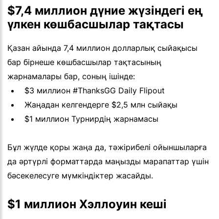
$7,4 миллион дүние жүзіндегі ең
үлкен көшбасшылар тақтасы
Қазан айында 7,4 миллион долларлық сыйақысы
бар бірнеше көшбасшылар тақтасының
жарнамалары бар, соның ішінде:
$3 миллион #ThanksGG Daily Flipout
Жаңадан келгендерге $2,5 млн сыйақы
$1 миллион Турнирдің жарнамасы
Бұл жүлде қоры жаңа да, тәжірибелі ойыншыларға
да әртүрлі форматтарда маңызды марапаттар үшін
бәсекелесуге мүмкіндіктер жасайды.
$1 миллион Хэллоуин кеші