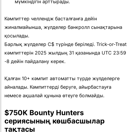
мүмкіндігін арттырады.
Кәмпиттер челлендж басталғанға дейін
жиналмайынша, жүлделер банкролл сынақтарына
қосылады.
Барлық жүлделер C$ түрінде беріледі. Trick-or-Treat
кәмпиттерін 2025 жылдың 31 қазанында UTC 23:59
-8 дейін пайдалану керек.
Қалған 10+ кәмпит автоматты түрде жүлделерге
айналады. Кәмпиттерді беруге, айырбастауға
немесе ақшалай құнына өтеуге болмайды.
$750K Bounty Hunters
сериясының көшбасшылар
тақтасы