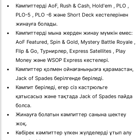
Кәмпиттерді AoF, Rush & Cash, Hold'em , PLO ,
PLO-5 , PLO -6 және Short Deck кестелерінен
жинауға болады.
Кәмпиттерді мына жерден жинау мүмкін емес:
AoF Featured, Spin & Gold, Mystery Battle Royale ,
Flip & Go, Турнирлер, Express Satellites , Play
Money және WSOP Express кестелері.
Кәмпиттер қолмен ойнағаныңызға қарамастан,
Jack of Spades берілгенде беріледі.
Кәмпит беріледі, егер сіз кастрюльге
қатысасыз және тақтада Jack of Spades пайда
болса.
Жинауға болатын кәмпиттер санына шектеу
жоқ.
Көбірек кәмпиттер үлкен жүлделерді ұтып алу