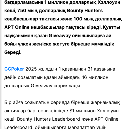
бағдарламасына 1 миллион долларлық Хэллоуин
кеші, 750 мың долларлық Bounty Hunters
көшбасшылар тақтасы және 100 мың долларлық
APT Online көшбасшылар тақтасы кіреді. Қуатты
науқанымен қазан Giveaway ойыншыларға ай
бойы үлкен жеңіске жетуге бірнеше мүмкіндік
береді.
GGPoker
2025 жылдың 1 қазанынан 31 қазанына
дейін созылатын қазан айындағы 16 миллион
долларлық Giveaway жариялады.
Бір айға созылатын серияда бірнеше жарнамалық
акциялар бар, соның ішінде $1 миллион Хэллоуин
кеші, Bounty Hunters Leaderboard және APT Online
Leaderboard, ойыншыларға марапаттар үшін