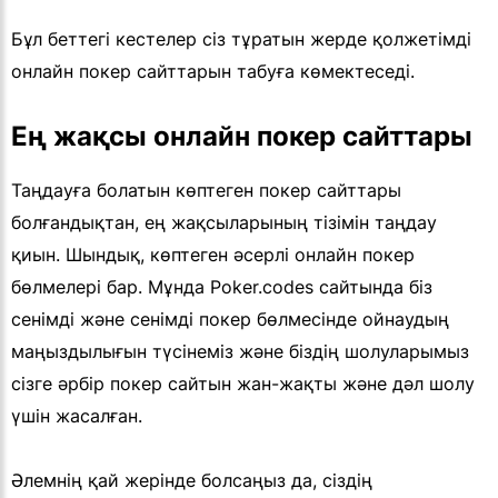
Бұл беттегі кестелер сіз тұратын жерде қолжетімді
онлайн покер сайттарын табуға көмектеседі.
Ең жақсы онлайн покер сайттары
Таңдауға болатын көптеген покер сайттары
болғандықтан, ең жақсыларының тізімін таңдау
қиын. Шындық, көптеген әсерлі онлайн покер
бөлмелері бар. Мұнда Poker.codes сайтында біз
сенімді және сенімді покер бөлмесінде ойнаудың
маңыздылығын түсінеміз және біздің шолуларымыз
сізге әрбір покер сайтын жан-жақты және дәл шолу
үшін жасалған.
Әлемнің қай жерінде болсаңыз да, сіздің