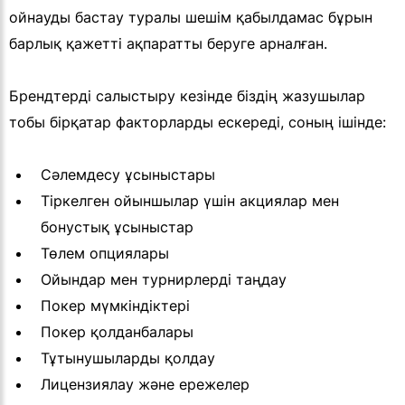
ойнауды бастау туралы шешім қабылдамас бұрын
барлық қажетті ақпаратты беруге арналған.
Брендтерді салыстыру кезінде біздің жазушылар
тобы бірқатар факторларды ескереді, соның ішінде:
Сәлемдесу ұсыныстары
Тіркелген ойыншылар үшін акциялар мен
бонустық ұсыныстар
Төлем опциялары
Ойындар мен турнирлерді таңдау
Покер мүмкіндіктері
Покер қолданбалары
Тұтынушыларды қолдау
Лицензиялау және ережелер