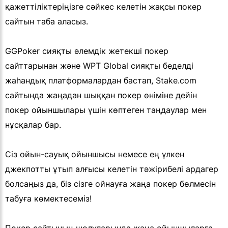
қажеттіліктеріңізге сәйкес келетін жақсы покер
сайтын таба аласыз.
GGPoker сияқты әлемдік жетекші покер
сайттарынан және WPT Global сияқты беделді
жаһандық платформалардан бастап, Stake.com
сайтында жаңадан шыққан покер өніміне дейін
покер ойыншылары үшін көптеген таңдаулар мен
нұсқалар бар.
Сіз ойын-сауық ойыншысы немесе ең үлкен
джекпотты ұтып алғысы келетін тәжірибелі ардагер
болсаңыз да, біз сізге ойнауға жаңа покер бөлмесін
табуға көмектесеміз!