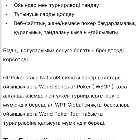
Ойындар мен турнирлерді таңдау
Тұтынушыларды қолдау
Веб-сайттың және/немесе покер бағдарламалық
құралының пайдаланушыға ыңғайлылығы
Біздің шолуларымыз сенуге болатын брендтерді
көрсетеді.
GGPoker және Natural8 сияқты покер сайттары
ойыншыларға World Series of Poker ( WSOP ) қоса
алғанда, әлемдегі ең үлкен турнирлерге кіруге
мүмкіндік береді, ал WPT Global сияқты басқалары
ойыншыларға World Poker Tour табысты
турнирлеріне қатысуға мүмкіндік береді.