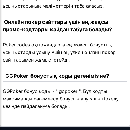
ұсыныстарының мәліметтерін таба аласыз.
 Онлайн покер сайттары үшін ең жақсы 
промо-кодтарды қайдан табуға болады?
Poker.codes оқырмандарға ең жақсы бонустық
ұсыныстарды ұсыну үшін ең үлкен онлайн покер
сайттарымен жұмыс істейді.
  GGPoker  бонустық коды дегеніміз не?
GGPoker бонус коды - " gopoker ". Бұл кодты
максималды сәлемдесу бонусын алу үшін тіркелу
кезінде пайдалануға болады.