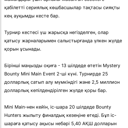
қабілетті сериялық көшбасшылар тақтасы сияқты
кең ауқымды кесте бар.
Турнир кестесі үш жарысқа негізделген, олар
қатысу жарналарымен салыстырғанда үлкен жүлде
қорын ұсынады.
Бірінші маңызды оқиға - 13 шілдеде өтетін Mystery
Bounty Mini Main Event 2-ші күні. Турнирде 25
долларлық сатып алу мүмкіндігі және 2,5 миллион
долларлық кепілдендірілген жүлде қоры бар.
Mini Main-нен кейін, іс-шара 20 шілдеде Bounty
Hunters жылыту финалдық кезеңіне өтеді. Бұл іс-
шараға қатысу ақысы небәрі 5,40 АҚШ долларын