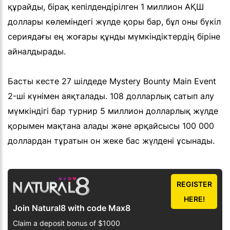
құрайды, бірақ кепілдендірілген 1 миллион АҚШ
доллары көлеміндегі жүлде қоры бар, бұл оны бүкіл
сериядағы ең жоғары құнды мүмкіндіктердің біріне
айналдырады.
Басты кесте 27 шілдеде Mystery Bounty Main Event
2-ші күнімен аяқталады. 108 долларлық сатып алу
мүмкіндігі бар турнир 5 миллион долларлық жүлде
қорымен мақтана алады және әрқайсысы 100 000
доллардан тұратын он жеке бас жүлдені ұсынады.
REGISTER
HERE!
Join Natural8 with code Max8
Claim a deposit bonus of $1000