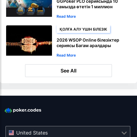
GGPoker PLO сериясында 10
тамызда өтетін 1 миллион
долларлық GTD негізгі іс-шарасы
Read More
өтеді
ҚОЛҒА АЛУ ҮШІН БІЛЕЗІК
2026 WSOP Online білезіктер
сериясы Багам аралдары
пакетімен қайтарылады
Read More
See All
United States