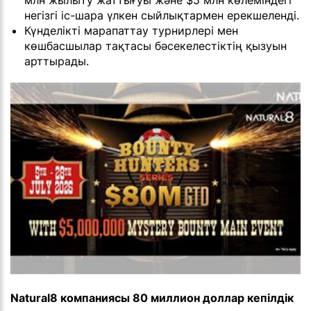
млн жылыту жаттығуы және $5 млн көлеміндегі
негізгі іс-шара үлкен сыйлықтармен ерекшеленді.
Күнделікті марапаттау турнирлері мен
көшбасшылар тақтасы бәсекелестіктің қызуын
арттырады.
Natural8 компаниясы 80 миллион доллар кепілдік