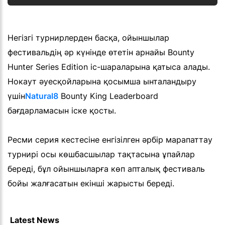
Негізгі турнирлерден басқа, ойыншылар
фестивальдің әр күнінде өтетін арнайы Bounty
Hunter Series Edition іс-шараларына қатыса алады.
Нокаут әуесқойларына қосымша ынталандыру
үшін
Natural8
Bounty King Leaderboard
бағдарламасын іске қосты.
Ресми серия кестесіне енгізілген әрбір марапаттау
турнирі осы көшбасшылар тақтасына ұпайлар
береді, бұл ойыншыларға көп апталық фестиваль
бойы жалғасатын екінші жарысты береді.
Latest News