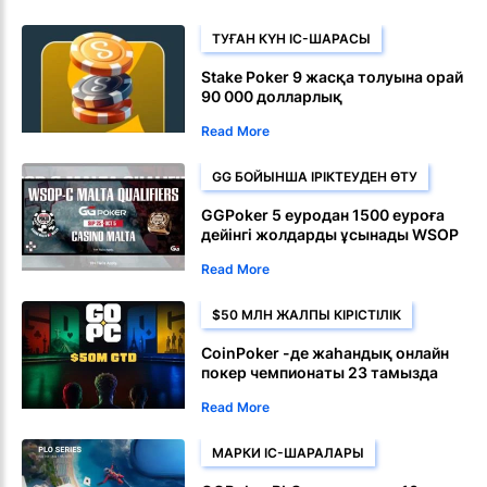
ТУҒАН КҮН ІС-ШАРАСЫ
Stake Poker 9 жасқа толуына орай
90 000 долларлық
кепілдендірілген сыйлық шарасын
Read More
жариялады
GG БОЙЫНША ІРІКТЕУДЕН ӨТУ
GGPoker 5 еуродан 1500 еуроға
дейінгі жолдарды ұсынады WSOP
Circuit Malta Main Event
Read More
$50 МЛН ЖАЛПЫ КІРІСТІЛІК
CoinPoker -де жаһандық онлайн
покер чемпионаты 23 тамызда
басталады
Read More
МАРКИ ІС-ШАРАЛАРЫ