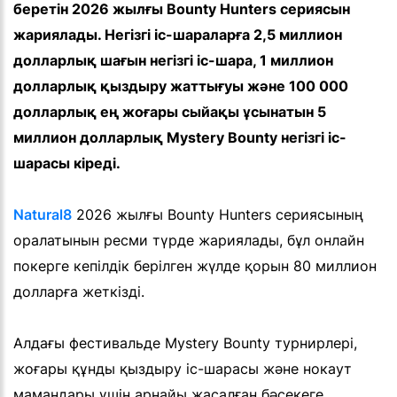
беретін 2026 жылғы Bounty Hunters сериясын
жариялады. Негізгі іс-шараларға 2,5 миллион
долларлық шағын негізгі іс-шара, 1 миллион
долларлық қыздыру жаттығуы және 100 000
долларлық ең жоғары сыйақы ұсынатын 5
миллион долларлық Mystery Bounty негізгі іс-
шарасы кіреді.
Natural8
2026 жылғы Bounty Hunters сериясының
оралатынын ресми түрде жариялады, бұл онлайн
покерге кепілдік берілген жүлде қорын 80 миллион
долларға жеткізді.
Алдағы фестивальде Mystery Bounty турнирлері,
жоғары құнды қыздыру іс-шарасы және нокаут
мамандары үшін арнайы жасалған бәсекеге