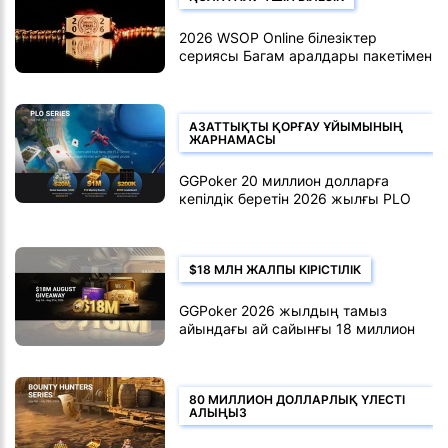
2026 WSOP Online білезіктер
сериясы Багам аралдары пакетімен
қайтарылады
АЗАТТЫҚТЫ ҚОРҒАУ ҰЙЫМЫНЫҢ
ЖАРНАМАСЫ
GGPoker 20 миллион долларға
кепілдік беретін 2026 жылғы PLO
сериясын жариялады
$18 МЛН ЖАЛПЫ КІРІСТІЛІК
GGPoker 2026 жылдың тамыз
айындағы ай сайынғы 18 миллион
долларлық сыйлық акциясын
ұсынады
80 МИЛЛИОН ДОЛЛАРЛЫҚ ҮЛЕСТІ
АЛЫҢЫЗ