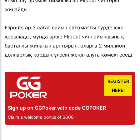
ұтып алу арқылы ойыншылар Flipout чиптерін
жинайды.
Flipouts әр 3 сағат сайын автоматты түрде іске
қосылады, мұнда әрбір Flipout чипі ойыншының
бастапқы жинағын арттырып, оларға 2 миллион
долларлық қордың үлесін жеңіп алуға көмектеседі.
REGISTER
HERE!
Sign up on GGPoker with code GOPOKER
Claim a welcome bonus of $600