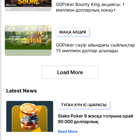
GGPoker Bounty King акциясы: 1
миллион долларлық нокаут
сыйақылары
ЖАҢА АКЦИЯ
GGPoker сәуір айындағы сыйлықтар
15 миллион доллар ұсынады
Load More
Latest News
ТУҒАН КҮН ІС-ШАРАСЫ
Stake Poker 9 жасқа толуына орай
90 000 долларлық
кепілдендірілген сыйлық шарасын
Read More
жариялады