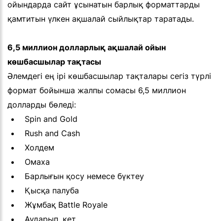
ойындарда сайт ұсынатын барлық форматтарды
қамтитын үлкен ақшалай сыйлықтар таратады.
6,5 миллион долларлық ақшалай ойын
көшбасшылар тақтасы
Әлемдегі ең ірі көшбасшылар тақталары сегіз түрлі
формат бойынша жалпы сомасы 6,5 миллион
долларды бөледі:
Spin and Gold
Rush and Cash
Холдем
Омаха
Барлығын қосу немесе бүктеу
Қысқа палуба
Жұмбақ Battle Royale
Аударып, кет