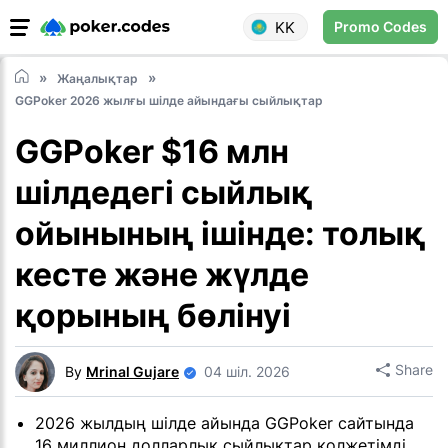
KK
Promo Codes
Жаңалықтар
GGPoker 2026 жылғы шілде айындағы сыйлықтар
GGPoker $16 млн
шілдедегі сыйлық
ойынының ішінде: толық
кесте және жүлде
қорының бөлінуі
Share
By
Mrinal Gujare
04 шіл. 2026
2026 жылдың шілде айында GGPoker сайтында
16 миллион долларлық сыйлықтар қолжетімді.