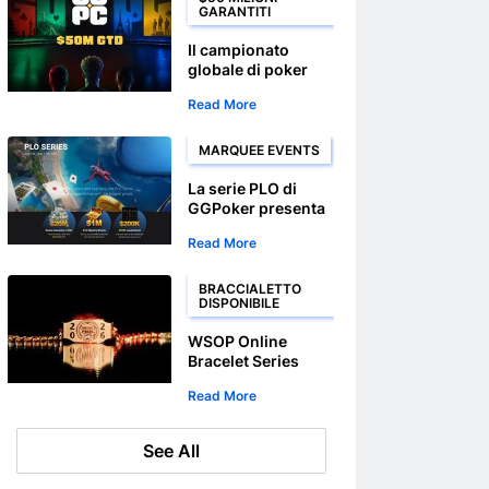
GARANTITI
Il campionato
globale di poker
online inizierà il 23
Read More
agosto su
CoinPoker
MARQUEE EVENTS
La serie PLO di
GGPoker presenta
un Main Event da 1
Read More
milione di dollari
garantiti il 10
agosto
BRACCIALETTO
DISPONIBILE
WSOP Online
Bracelet Series
2026 torna con un
Read More
pacchetto alle
Bahamas.
See All