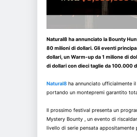
Natural8 ha annunciato la Bounty Hun
80 milioni di dollari. Gli eventi princip
dollari, un Warm-up da 1 milione di do
di dollari con dieci taglie da 100.000 d
Natural8
ha annunciato ufficialmente il
portando un montepremi garantito totale
Il prossimo festival presenta un progr
Mystery Bounty , un evento di riscaldam
livello di serie pensata appositamente p