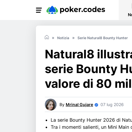
No
Notizia
Serie Natural8 Bounty Hunter
Natural8 illustr
serie Bounty Hu
valore di 80 mili
By
Mrinal Gujare
07 lug 2026
La serie Bounty Hunter 2026 di Natura
Tra i momenti salienti, un Mini Main 