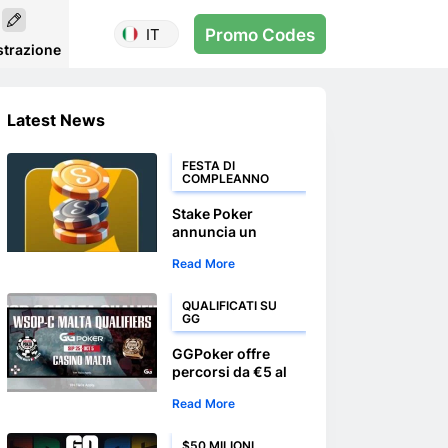
IT
Promo Codes
strazione
Latest News
FESTA DI
COMPLEANNO
Stake Poker
annuncia un
evento Bounty per
Read More
il suo nono
anniversario con
un montepremi
QUALIFICATI SU
GG
garantito di 90.000
dollari.
GGPoker offre
percorsi da €5 al
Main Event del
Read More
WSOP Circuit Malta
da €1.500
$50 MILIONI