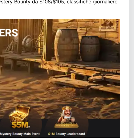
Mystery Bounty da $108/$105, classifiche giornaliere