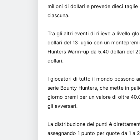
milioni di dollari e prevede dieci taglie
ciascuna.
Tra gli altri eventi di rilievo a livello
dollari del 13 luglio con un montepremi g
Hunters Warm-up da 5,40 dollari del 20
dollari.
I giocatori di tutto il mondo possono a
serie Bounty Hunters, che mette in palio
giorno premi per un valore di oltre 40.
gli avversari.
La distribuzione dei punti è direttament
assegnando 1 punto per quote da 1 a 25