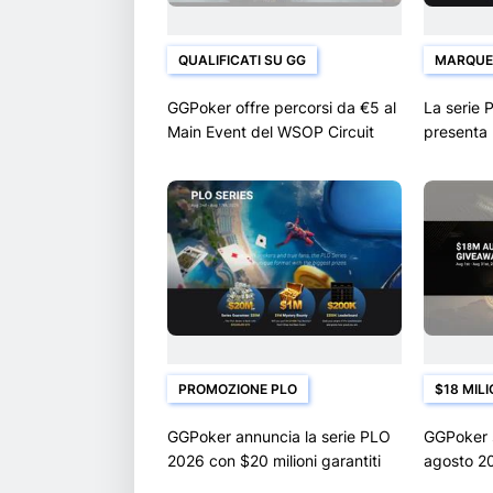
QUALIFICATI SU GG
MARQUE
GGPoker offre percorsi da €5 al
La serie
Main Event del WSOP Circuit
presenta 
Malta da €1.500
milione di 
agosto
PROMOZIONE PLO
$18 MIL
GGPoker annuncia la serie PLO
GGPoker s
2026 con $20 milioni garantiti
agosto 2
mensile di