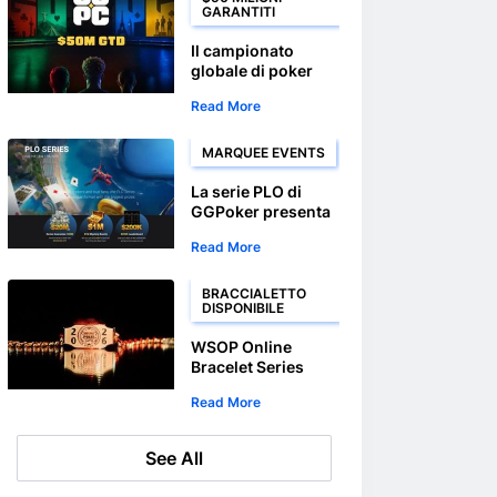
GARANTITI
Il campionato
globale di poker
online inizierà il 23
Read More
agosto su
CoinPoker
MARQUEE EVENTS
La serie PLO di
GGPoker presenta
un Main Event da 1
Read More
milione di dollari
garantiti il 10
agosto
BRACCIALETTO
DISPONIBILE
WSOP Online
Bracelet Series
2026 torna con un
Read More
pacchetto alle
Bahamas.
See All