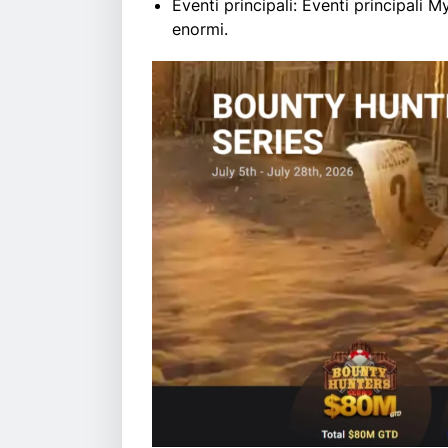
Eventi principali: Eventi principali 
enormi.