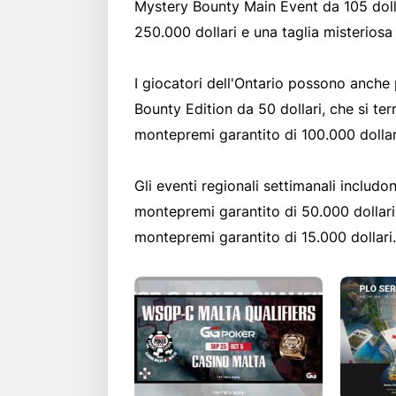
Mystery Bounty Main Event da 105 dolla
250.000 dollari e una taglia misteriosa p
I giocatori dell'Ontario possono anche p
Bounty Edition da 50 dollari, che si terr
montepremi garantito di 100.000 dollar
Gli eventi regionali settimanali includ
montepremi garantito di 50.000 dollari
montepremi garantito di 15.000 dollari.