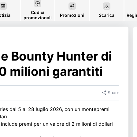
Codici
tizia
Promozioni
Scarica
Regi
promozionali
r
ie Bounty Hunter di
 milioni garantiti
Share
ies dal 5 al 28 luglio 2026, con un montepremi
ari.
include premi per un valore di 2 milioni di dollari