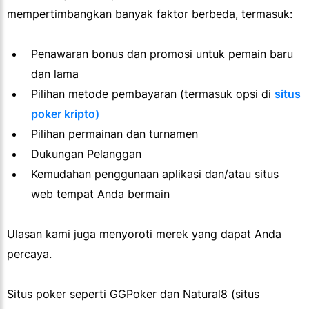
mempertimbangkan banyak faktor berbeda, termasuk:
Penawaran bonus dan promosi untuk pemain baru
dan lama
Pilihan metode pembayaran (termasuk opsi di
situs
poker kripto)
Pilihan permainan dan turnamen
Dukungan Pelanggan
Kemudahan penggunaan aplikasi dan/atau situs
web tempat Anda bermain
Ulasan kami juga menyoroti merek yang dapat Anda
percaya.
Situs poker seperti GGPoker dan Natural8 (situs