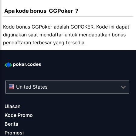
 Apa kode bonus  GGPoker  ?
Kode bonus GGPoker adalah GOPOKER. Kode ini dapat
digunakan saat mendaftar untuk mendapatkan bonus
pendaftaran terbesar yang tersedia.
United States
Ulasan
Kode Promo
Berita
Promosi