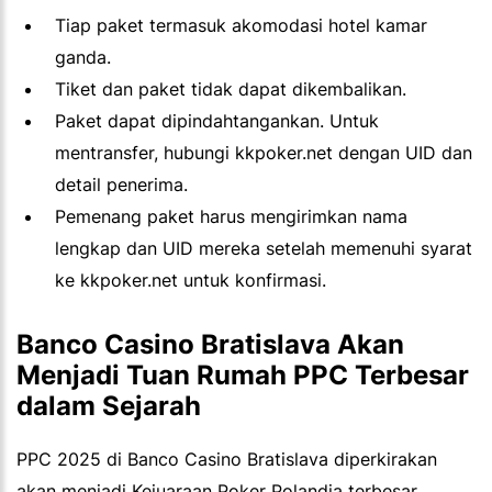
Tiap paket termasuk akomodasi hotel kamar
ganda.
Tiket dan paket tidak dapat dikembalikan.
Paket dapat dipindahtangankan. Untuk
mentransfer, hubungi kkpoker.net dengan UID dan
detail penerima.
Pemenang paket harus mengirimkan nama
lengkap dan UID mereka setelah memenuhi syarat
ke kkpoker.net untuk konfirmasi.
Banco Casino Bratislava Akan
Menjadi Tuan Rumah PPC Terbesar
dalam Sejarah
PPC 2025 di Banco Casino Bratislava diperkirakan
akan menjadi Kejuaraan Poker Polandia terbesar