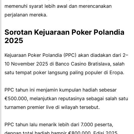
memenuhi syarat lebih awal dan merencanakan
perjalanan mereka.
Sorotan Kejuaraan Poker Polandia
2025
Kejuaraan Poker Polandia (PPC) akan diadakan dari 2–
10 November 2025 di Banco Casino Bratislava, salah
satu tempat poker langsung paling populer di Eropa.
PPC tahun ini menjamin kumpulan hadiah sebesar
€500.000, melanjutkan reputasinya sebagai salah satu
turnamen premier live di wilayah tersebut.
PPC tahun lalu menarik lebih dari 7.000 peserta,
dengan total hadiah hampir €800.000. Edisi 2025