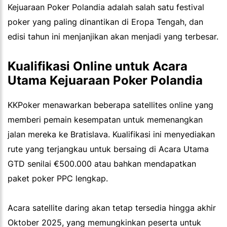
Kejuaraan Poker Polandia adalah salah satu festival
poker yang paling dinantikan di Eropa Tengah, dan
edisi tahun ini menjanjikan akan menjadi yang terbesar.
Kualifikasi Online untuk Acara
Utama Kejuaraan Poker Polandia
KKPoker menawarkan beberapa satellites online yang
memberi pemain kesempatan untuk memenangkan
jalan mereka ke Bratislava. Kualifikasi ini menyediakan
rute yang terjangkau untuk bersaing di Acara Utama
GTD senilai €500.000 atau bahkan mendapatkan
paket poker PPC lengkap.
Acara satellite daring akan tetap tersedia hingga akhir
Oktober 2025, yang memungkinkan peserta untuk