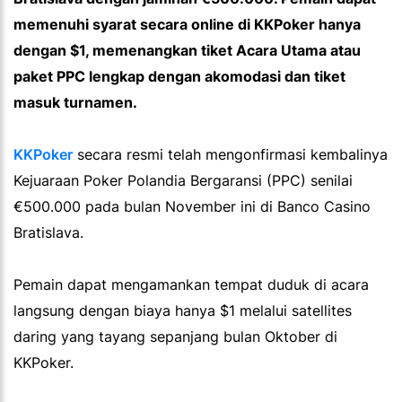
memenuhi syarat secara online di KKPoker hanya
dengan $1, memenangkan tiket Acara Utama atau
paket PPC lengkap dengan akomodasi dan tiket
masuk turnamen.
KKPoker
secara resmi telah mengonfirmasi kembalinya
Kejuaraan Poker Polandia Bergaransi (PPC) senilai
€500.000 pada bulan November ini di Banco Casino
Bratislava.
Pemain dapat mengamankan tempat duduk di acara
langsung dengan biaya hanya $1 melalui satellites
daring yang tayang sepanjang bulan Oktober di
KKPoker.