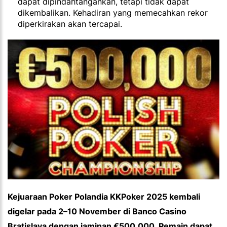
dapat dipindahtangankan, tetapi tidak dapat
dikembalikan. Kehadiran yang memecahkan rekor
diperkirakan akan tercapai.
Kejuaraan Poker Polandia KKPoker 2025 kembali
digelar pada 2–10 November di Banco Casino
Bratislava dengan jaminan €500.000. Pemain dapat