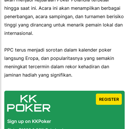
hingga saat ini. Acara ini akan menampilkan berbagai
penerbangan, acara sampingan, dan turnamen berisiko
tinggi yang dirancang untuk menarik pemain lokal dan
internasional.
PPC terus menjadi sorotan dalam kalender poker
langsung Eropa, dan popularitasnya yang semakin
meningkat tercermin dalam rekor kehadiran dan
jaminan hadiah yang signifikan.
REGISTER
Sign up on KKPoker