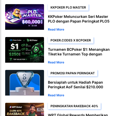
KKPOKER PLO MASTER
KKPoker Meluncurkan Seri Master
PLO dengan Papan Peringkat PLO5
dan PLO6 Harian
Read More
POKER.CODES X BCPOKER
Turnamen BCPoker $1: Menangkan
Tiket ke Turnamen Top dengan
Poker.Codes
Read More
PROMOSI PAPAN PERINGKAT
Bersiaplah untuk Hadiah Papan
Peringkat AoF Senilai $210.000
Read More
PENINGKATAN RAKEBACK 40%
WPT Global Rewards Memberikan