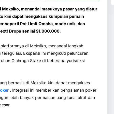
di Meksiko, menandai masuknya pasar yang diatur
iko kini dapat mengakses kumpulan pemain
er seperti Pot Limit Omaha, mode unik, dan
xt! Drops senilai $1.000.000.
platformnya di Meksiko, menandai langkah
teregulasi. Ekspansi ini mengikuti peluncuran
uhan Olahraga Stake di beberapa yurisdiksi
yang berbasis di Meksiko kini dapat mengakses
Poker
. Integrasi ini memberikan pengalaman poker
gan lebih banyak permainan uang tunai aktif dan
besar.