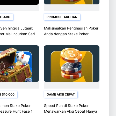
I BARU
PROMOSI TARUHAN
 Sen hingga Jutaan:
Maksimalkan Penghasilan Poker
ker Meluncurkan Seri
Anda dengan Stake Poker
 $10.000
GAME AKSI CEPAT
namen Stake Poker
Speed Run di Stake Poker
reasure Hunt Fase 1
Menawarkan Aksi Cepat Hanya