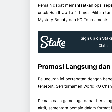
Pemain dapat memanfaatkan opsi seper
untuk Run It Up To 4 Times. Pilihan t
Mystery Bounty dan KO Tournaments.
Sign up on Sta
Claim a
Promosi Langsung dan 
Peluncuran ini bertepatan dengan bebe
tersebut. Seri turnamen World KO Cham
Pemain cash game juga dapat bersain
aktif, sementara pemain dalam format 