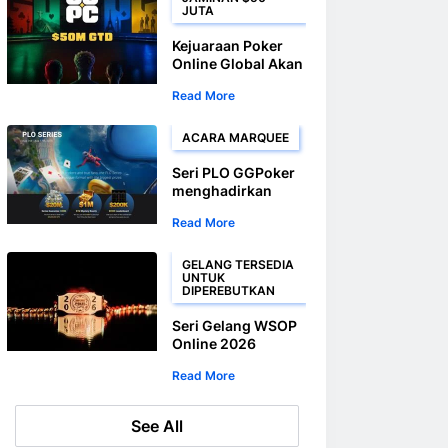
JUTA
Kejuaraan Poker
Online Global Akan
Dimulai pada 23
Read More
Agustus di
CoinPoker
ACARA MARQUEE
Seri PLO GGPoker
menghadirkan
Main Event dengan
Read More
jaminan hadiah $1
juta pada tanggal
10 Agustus.
GELANG TERSEDIA
UNTUK
DIPEREBUTKAN
Seri Gelang WSOP
Online 2026
Kembali dengan
Read More
Paket Bahama
See All