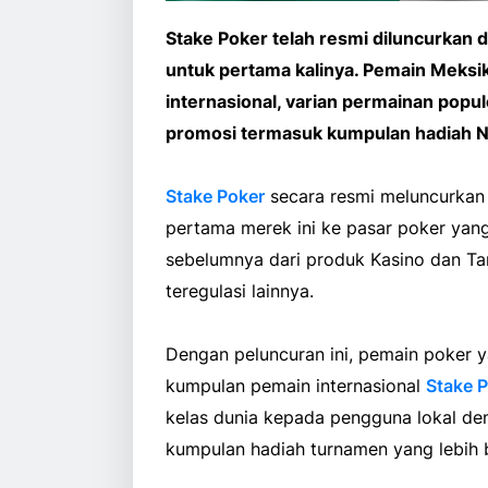
Stake Poker telah resmi diluncurkan 
untuk pertama kalinya. Pemain Meks
internasional, varian permainan popul
promosi termasuk kumpulan hadiah Ne
Stake Poker
secara resmi meluncurkan 
pertama merek ini ke pasar poker yang 
sebelumnya dari produk Kasino dan Tar
teregulasi lainnya.
Dengan peluncuran ini, pemain poker 
kumpulan pemain internasional
Stake 
kelas dunia kepada pengguna lokal den
kumpulan hadiah turnamen yang lebih 