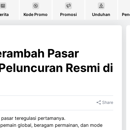
erita
Kode Promo
Promosi
Unduhan
Pen
erambah Pasar
Peluncuran Resmi di
Share
 pasar teregulasi pertamanya.
pemain global, beragam permainan, dan mode