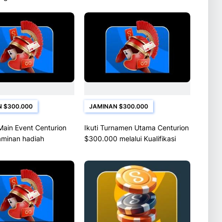
Peluncuran JAQKpot
 Meksiko
 $300.000
JAMINAN $300.000
Main Event Centurion
Ikuti Turnamen Utama Centurion
aminan hadiah
$300.000 melalui Kualifikasi
melalui Event Fase 1.
Fase 1