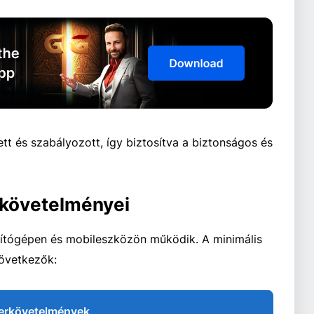
t és szabályozott, így biztosítva a biztonságos és
 követelményei
ítógépen és mobileszközön működik. A minimális
következők:
erkövetelmények