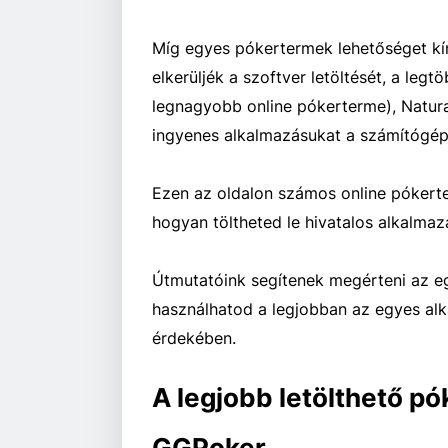
Míg egyes pókertermek lehetőséget kín
elkerüljék a szoftver letöltését, a leg
legnagyobb online pókerterme), Natura
ingyenes alkalmazásukat a számítógép
Ezen az oldalon számos online pókerter
hogyan töltheted le hivatalos alkalmaz
Útmutatóink segítenek megérteni az eg
használhatod a legjobban az egyes al
érdekében.
A legjobb letölthető p
GGPoker