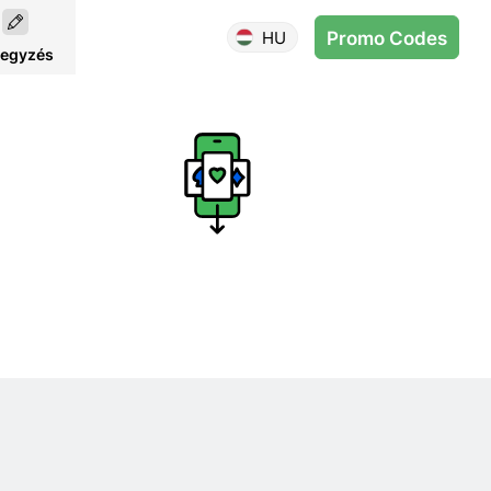
HU
Promo Codes
jegyzés