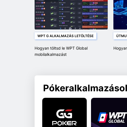
WPT G ALKALMAZÁS LETÖLTÉSE
ÚTMU
Hogyan töltsd le WPT Global
Hogyan 
mobilalkalmazást
Pókeralkalmazások