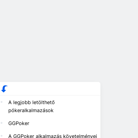
A legjobb letölthető
pókeralkalmazások
GGPoker
A GGPoker alkalmazás követelményei