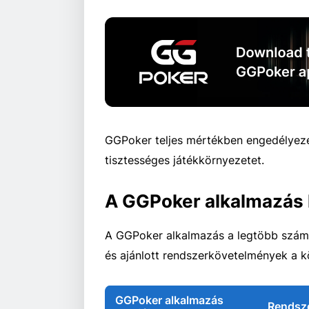
GGPoker teljes mértékben engedélyezet
tisztességes játékkörnyezetet.
A GGPoker alkalmazás
A GGPoker alkalmazás a legtöbb szám
és ajánlott rendszerkövetelmények a 
GGPoker alkalmazás
Rendsz