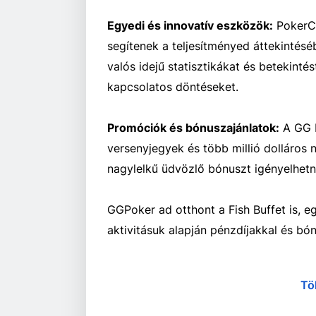
Egyedi és innovatív eszközök:
PokerCr
segítenek a teljesítményed áttekintés
valós idejű statisztikákat és betekintés
kapcsolatos döntéseket.
Promóciók és bónuszajánlatok:
A GG P
versenyjegyek és több millió dolláros 
nagylelkű üdvözlő bónuszt igényelhet
GGPoker ad otthont a Fish Buffet is, 
aktivitásuk alapján pénzdíjakkal és bó
Tö