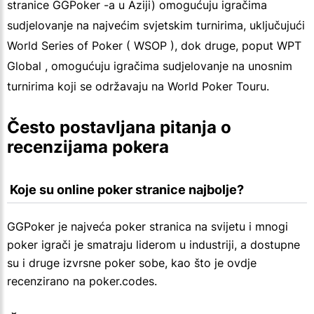
stranice GGPoker -a u Aziji) omogućuju igračima
sudjelovanje na najvećim svjetskim turnirima, uključujući
World Series of Poker ( WSOP ), dok druge, poput WPT
Global , omogućuju igračima sudjelovanje na unosnim
turnirima koji se održavaju na World Poker Touru.
Često postavljana pitanja o 
recenzijama pokera
 Koje su online poker stranice najbolje?
GGPoker je najveća poker stranica na svijetu i mnogi
poker igrači je smatraju liderom u industriji, a dostupne
su i druge izvrsne poker sobe, kao što je ovdje
recenzirano na poker.codes.