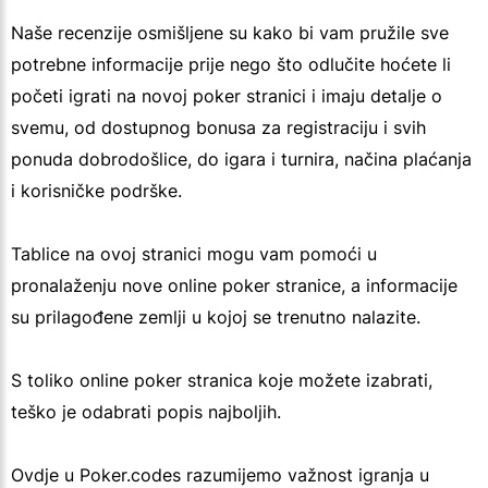
Naše recenzije osmišljene su kako bi vam pružile sve
potrebne informacije prije nego što odlučite hoćete li
početi igrati na novoj poker stranici i imaju detalje o
svemu, od dostupnog bonusa za registraciju i svih
ponuda dobrodošlice, do igara i turnira, načina plaćanja
i korisničke podrške.
Tablice na ovoj stranici mogu vam pomoći u
pronalaženju nove online poker stranice, a informacije
su prilagođene zemlji u kojoj se trenutno nalazite.
S toliko online poker stranica koje možete izabrati,
teško je odabrati popis najboljih.
Ovdje u Poker.codes razumijemo važnost igranja u