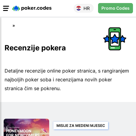
HR
Promo Codes
Recenzije
Recenzije pokera
Detaljne recenzije online poker stranica, s rangiranjem
najboljih poker soba i recenzijama novih poker
stranica čim se pokrenu.
MISIJE ZA MEDENI MJESEC