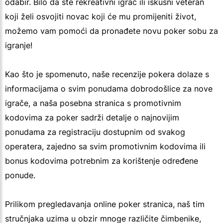
odabir. Bilo da ste rekreativni igrač ili iskusni veteran
koji želi osvojiti novac koji će mu promijeniti život,
možemo vam pomoći da pronađete novu poker sobu za
igranje!
Kao što je spomenuto, naše recenzije pokera dolaze s
informacijama o svim ponudama dobrodošlice za nove
igrače, a naša posebna stranica s promotivnim
kodovima za poker sadrži detalje o najnovijim
ponudama za registraciju dostupnim od svakog
operatera, zajedno sa svim promotivnim kodovima ili
bonus kodovima potrebnim za korištenje određene
ponude.
Prilikom pregledavanja online poker stranica, naš tim
stručnjaka uzima u obzir mnoge različite čimbenike,