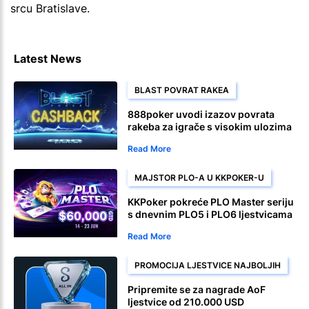
srcu Bratislave.
Latest News
BLAST POVRAT RAKEA
888poker uvodi izazov povrata
rakeba za igrače s visokim ulozima
i jackpotom
Read More
MAJSTOR PLO-A U KKPOKER-U
KKPoker pokreće PLO Master seriju
s dnevnim PLO5 i PLO6 ljestvicama
Read More
PROMOCIJA LJESTVICE NAJBOLJIH
Pripremite se za nagrade AoF
ljestvice od 210.000 USD