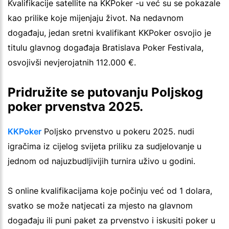
Kvalifikacije satellite na KKPoker -u već su se pokazale
kao prilike koje mijenjaju život. Na nedavnom
događaju, jedan sretni kvalifikant KKPoker osvojio je
titulu glavnog događaja Bratislava Poker Festivala,
osvojivši nevjerojatnih 112.000 €.
Pridružite se putovanju Poljskog
poker prvenstva 2025.
KKPoker
Poljsko prvenstvo u pokeru 2025. nudi
igračima iz cijelog svijeta priliku za sudjelovanje u
jednom od najuzbudljivijih turnira uživo u godini.
S online kvalifikacijama koje počinju već od 1 dolara,
svatko se može natjecati za mjesto na glavnom
događaju ili puni paket za prvenstvo i iskusiti poker u