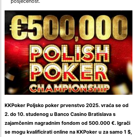
posjećenost.
KKPoker Poljsko poker prvenstvo 2025. vraća se od
2. do 10. studenog u Banco Casino Bratislava s
zajamčenim nagradnim fondom od 500.000 €. Igrači
se mogu kvalificirati online na KKPoker u za samo 1 $,