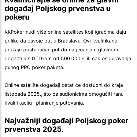
događaj Poljskog prvenstva u
pokeru
KKPoker nudi više online satellites koji igračima daju
priliku da osvoje put u Bratislavu. Ovi kvalifikanti
pružaju pristupačan put do natjecanja u glavnom
događaju s GTD-om od 500.000 € ili čak osiguravanja
punog PPC poker paketa.
Online satellite događaji ostat će dostupni do kraja
listopada 2025., što će sudionicima omogućiti ranu
kvalifikaciju i planiranje putovanja.
Najvažniji događaji Poljskog poker
prvenstva 2025.