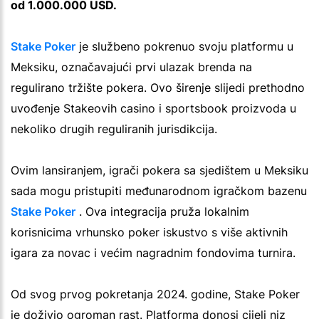
od 1.000.000 USD.
Stake Poker
je službeno pokrenuo svoju platformu u
Meksiku, označavajući prvi ulazak brenda na
regulirano tržište pokera. Ovo širenje slijedi prethodno
uvođenje Stakeovih casino i sportsbook proizvoda u
nekoliko drugih reguliranih jurisdikcija.
Ovim lansiranjem, igrači pokera sa sjedištem u Meksiku
sada mogu pristupiti međunarodnom igračkom bazenu
Stake Poker
. Ova integracija pruža lokalnim
korisnicima vrhunsko poker iskustvo s više aktivnih
igara za novac i većim nagradnim fondovima turnira.
Od svog prvog pokretanja 2024. godine, Stake Poker
je doživio ogroman rast. Platforma donosi cijeli niz