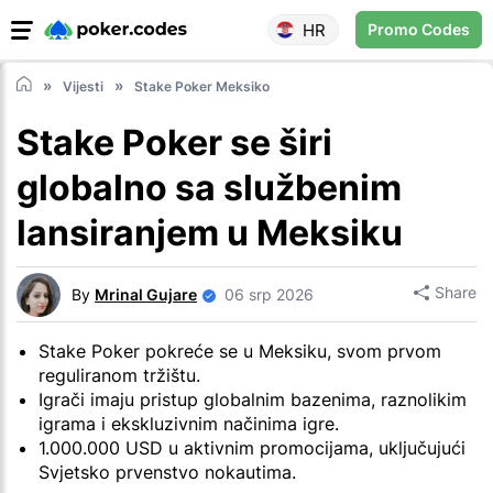
HR
Promo Codes
Vijesti
Stake Poker Meksiko
Stake Poker se širi
globalno sa službenim
lansiranjem u Meksiku
Share
By
Mrinal Gujare
06 srp 2026
Stake Poker pokreće se u Meksiku, svom prvom
reguliranom tržištu.
Igrači imaju pristup globalnim bazenima, raznolikim
igrama i ekskluzivnim načinima igre.
1.000.000 USD u aktivnim promocijama, uključujući
Svjetsko prvenstvo nokautima.