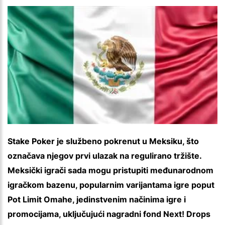
Stake Poker je službeno pokrenut u Meksiku, što
označava njegov prvi ulazak na regulirano tržište.
Meksički igrači sada mogu pristupiti međunarodnom
igračkom bazenu, popularnim varijantama igre poput
Pot Limit Omahe, jedinstvenim načinima igre i
promocijama, uključujući nagradni fond Next! Drops