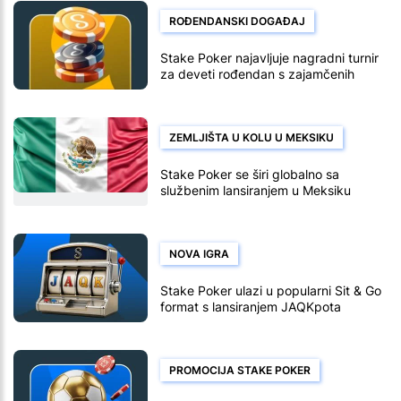
ROĐENDANSKI DOGAĐAJ
Stake Poker najavljuje nagradni turnir
za deveti rođendan s zajamčenih
90.000 dolara
ZEMLJIŠTA U KOLU U MEKSIKU
Stake Poker se širi globalno sa
službenim lansiranjem u Meksiku
NOVA IGRA
Stake Poker ulazi u popularni Sit & Go
format s lansiranjem JAQKpota
PROMOCIJA STAKE POKER