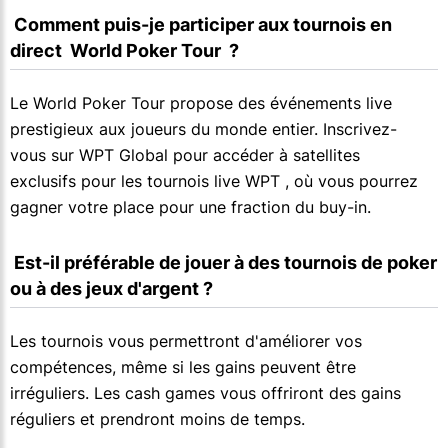
 Comment puis-je participer aux tournois en 
direct  World Poker Tour  ?
Le World Poker Tour propose des événements live
prestigieux aux joueurs du monde entier. Inscrivez-
vous sur WPT Global pour accéder à satellites
exclusifs pour les tournois live WPT , où vous pourrez
gagner votre place pour une fraction du buy-in.
 Est-il préférable de jouer à des tournois de poker 
ou à des jeux d'argent ?
Les tournois vous permettront d'améliorer vos
compétences, même si les gains peuvent être
irréguliers. Les cash games vous offriront des gains
réguliers et prendront moins de temps.