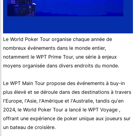
Le World Poker Tour organise chaque année de
nombreux événements dans le monde entier,
notamment le WPT Prime Tour, une série à enjeux
moyens organisée dans divers endroits du monde.
Le WPT Main Tour propose des événements à buy-in
plus élevé et se déroule dans des destinations à travers
l'Europe, l'Asie, l'Amérique et l'Australie, tandis qu'en
2024, le World Poker Tour a lancé le WPT Voyage ,
offrant une expérience de poker unique aux joueurs sur
un bateau de croisière.