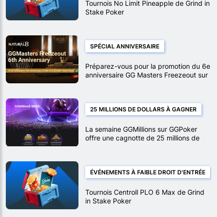
Tournois No Limit Pineapple de Grind in
Stake Poker
SPÉCIAL ANNIVERSAIRE
Préparez-vous pour la promotion du 6e
anniversaire GG Masters Freezeout sur
Natural8
25 MILLIONS DE DOLLARS À GAGNER
La semaine GGMillions sur GGPoker
offre une cagnotte de 25 millions de
dollars.
ÉVÉNEMENTS À FAIBLE DROIT D'ENTRÉE
Tournois Centroll PLO 6 Max de Grind
in Stake Poker