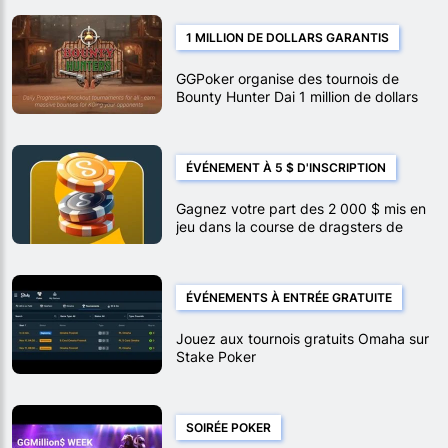
1 MILLION DE DOLLARS GARANTIS
GGPoker organise des tournois de
Bounty Hunter Dai 1 million de dollars
garantis par jour
ÉVÉNEMENT À 5 $ D'INSCRIPTION
Gagnez votre part des 2 000 $ mis en
jeu dans la course de dragsters de
Noël de Stake Poker.
ÉVÉNEMENTS À ENTRÉE GRATUITE
Jouez aux tournois gratuits Omaha sur
Stake Poker
SOIRÉE POKER