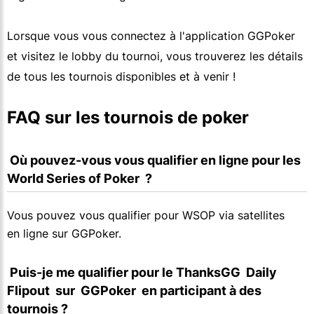
Lorsque vous vous connectez à l'application GGPoker
et visitez le lobby du tournoi, vous trouverez les détails
de tous les tournois disponibles et à venir !
FAQ sur les tournois de poker
 Où pouvez-vous vous qualifier en ligne pour les  
World Series of Poker  ?
Vous pouvez vous qualifier pour WSOP via satellites
en ligne sur GGPoker.
 Puis-je me qualifier pour le ThanksGG  Daily 
Flipout  sur  GGPoker  en participant à des 
tournois ?