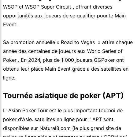
WSOP et WSOP Super Circuit , offrant diverses
opportunités aux joueurs de se qualifier pour le Main
Event.
Sa promotion annuelle « Road to Vegas » attire chaque
année des centaines de joueurs aux World Series of
Poker . En 2024, plus de 1 000 joueurs GGPoker ont
obtenu leur place Main Event grâce à des satellites en
ligne.
Tournée asiatique de poker (APT)
L' Asian Poker Tour est le plus important tournoi de
poker d'Asie. satellites en ligne pour l' APT sont
disponibles sur Natural8.com (le plus grand site de
poker en ligne d'Asie et membre du réseau GGPoker ),