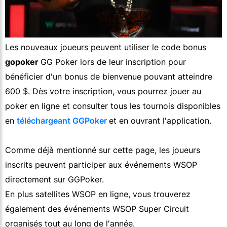
Les nouveaux joueurs peuvent utiliser le code bonus
gopoker
GG Poker lors de leur inscription pour
bénéficier d'un bonus de bienvenue pouvant atteindre
600 $. Dès votre inscription, vous pourrez jouer au
poker en ligne et consulter tous les tournois disponibles
en
téléchargeant GGPoker
et en ouvrant l'application.
Comme déjà mentionné sur cette page, les joueurs
inscrits peuvent participer aux événements WSOP
directement sur GGPoker.
En plus satellites WSOP en ligne, vous trouverez
également des événements WSOP Super Circuit
organisés tout au long de l'année.