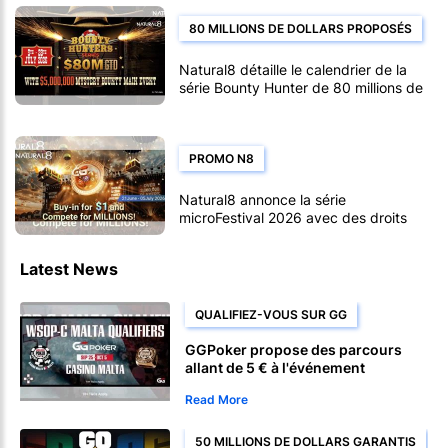
80 MILLIONS DE DOLLARS PROPOSÉS
Natural8 détaille le calendrier de la
série Bounty Hunter de 80 millions de
dollars pour 2026
PROMO N8
Natural8 annonce la série
microFestival 2026 avec des droits
d'entrée à partir de 1 $.
Latest News
QUALIFIEZ-VOUS SUR GG
GGPoker propose des parcours
allant de 5 € à l'événement
principal du WSOP Circuit Malta
Read More
(1 500 €).
50 MILLIONS DE DOLLARS GARANTIS