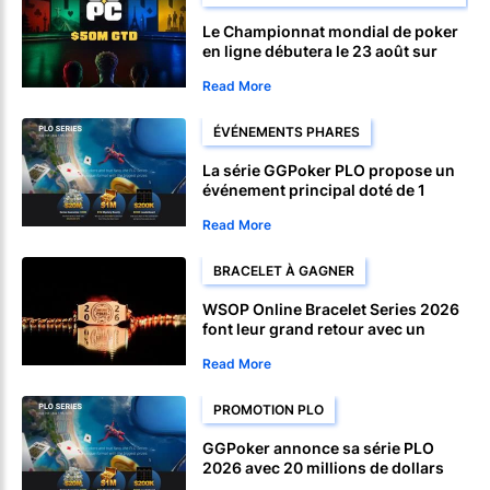
Le Championnat mondial de poker
en ligne débutera le 23 août sur
CoinPoker
Read More
ÉVÉNEMENTS PHARES
La série GGPoker PLO propose un
événement principal doté de 1
million de dollars garantis le 10
Read More
août
BRACELET À GAGNER
WSOP Online Bracelet Series 2026
font leur grand retour avec un
forfait Bahamas
Read More
PROMOTION PLO
GGPoker annonce sa série PLO
2026 avec 20 millions de dollars
garantis