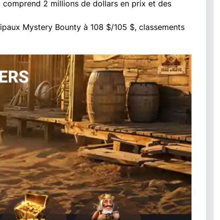
 comprend 2 millions de dollars en prix et des
ipaux Mystery Bounty à 108 $/105 $, classements