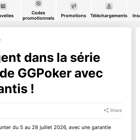
Codes
velles
Promotions
Téléchargements
Ins
promotionnels
r
ent dans la série
 de GGPoker avec
ntis !
Share
nter du 5 au 28 juillet 2026, avec une garantie