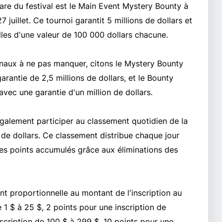
hare du festival est le Main Event Mystery Bounty à
 juillet. Ce tournoi garantit 5 millions de dollars et
les d'une valeur de 100 000 dollars chacune.
onaux à ne pas manquer, citons le Mystery Bounty
garantie de 2,5 millions de dollars, et le Bounty
avec une garantie d'un million de dollars.
galement participer au classement quotidien de la
 de dollars. Ce classement distribue chaque jour
des points accumulés grâce aux éliminations des
nt proportionnelle au montant de l'inscription au
e 1 $ à 25 $, 2 points pour une inscription de
nscription de 100 $ à 299 $, 10 points pour une