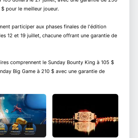
 pour le meilleur joueur.
ent participer aux phases finales de l'édition
s 12 et 19 juillet, chacune offrant une garantie de
res comprennent le Sunday Bounty King à 105 $
unday Big Game à 210 $ avec une garantie de