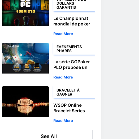
DOLLARS
€).
GARANTIS
Le Championnat
mondial de poker
en ligne débutera le
Read More
23 août sur
CoinPoker
ÉVÉNEMENTS
PHARES
La série GGPoker
PLO propose un
événement
Read More
principal doté de 1
million de dollars
garantis le 10 août
BRACELET À
GAGNER
WSOP Online
Bracelet Series
2026 font leur
Read More
grand retour avec
un forfait Bahamas
See All