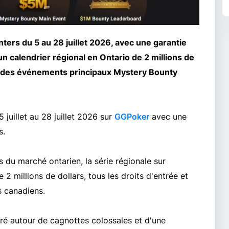
ers du 5 au 28 juillet 2026, avec une garantie
un calendrier régional en Ontario de 2 millions de
ar des événements principaux Mystery Bounty
 juillet au 28 juillet 2026 sur
GGPoker
avec une
s.
 du marché ontarien, la série régionale sur
2 millions de dollars, tous les droits d'entrée et
s canadiens.
ré autour de cagnottes colossales et d'une