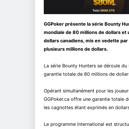
GGPoker présente la série Bounty Hunt
mondiale de 80 millions de dollars et 
dollars canadiens, mis en vedette p
plusieurs millions de dollars.
La série Bounty Hunters se déroule du 5
garantie totale de 80 millions de dollar
Opérant simultanément pour les joueurs
GGPoker.ca offre une garantie totale de 
les cagnottes étant exprimés en dollar
Le programme international est structu