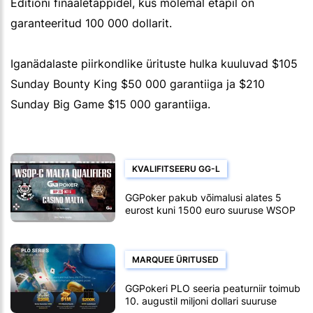
Editioni finaaletappidel, kus mõlemal etapil on
garanteeritud 100 000 dollarit.
Iganädalaste piirkondlike ürituste hulka kuuluvad $105
Sunday Bounty King $50 000 garantiiga ja $210
Sunday Big Game $15 000 garantiiga.
KVALIFITSEERU GG-L
GGPoker pakub võimalusi alates 5
eurost kuni 1500 euro suuruse WSOP
Circuit Malta peaturniirini
MARQUEE ÜRITUSED
GGPokeri PLO seeria peaturniir toimub
10. augustil miljoni dollari suuruse