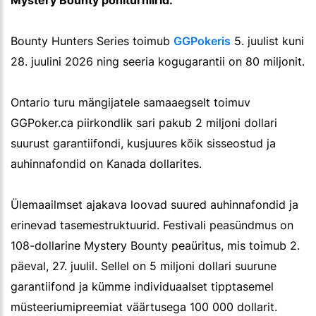
Bounty Hunters Series toimub
GGPokeris
5. juulist kuni
28. juulini 2026 ning seeria kogugarantii on 80 miljonit.
Ontario turu mängijatele samaaegselt toimuv
GGPoker.ca piirkondlik sari pakub 2 miljoni dollari
suurust garantiifondi, kusjuures kõik sisseostud ja
auhinnafondid on Kanada dollarites.
Ülemaailmset ajakava loovad suured auhinnafondid ja
erinevad tasemestruktuurid. Festivali peasündmus on
108-dollarine Mystery Bounty peaüritus, mis toimub 2.
päeval, 27. juulil. Sellel on 5 miljoni dollari suurune
garantiifond ja kümme individuaalset tipptasemel
müsteeriumipreemiat väärtusega 100 000 dollarit.