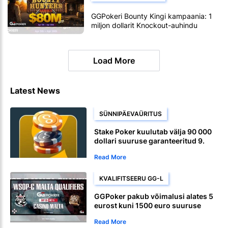
GGPokeri Bounty Kingi kampaania: 1
miljon dollarit Knockout-auhindu
Load More
Latest News
SÜNNIPÄEVAÜRITUS
Stake Poker kuulutab välja 90 000
dollari suuruse garanteeritud 9.
sünnipäeva pearahaürituse
Read More
KVALIFITSEERU GG-L
GGPoker pakub võimalusi alates 5
eurost kuni 1500 euro suuruse
WSOP Circuit Malta peaturniirini
Read More