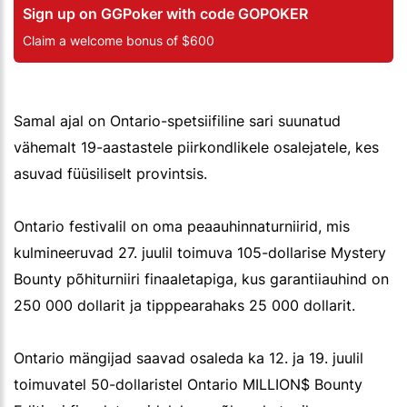
Sign up on GGPoker with code GOPOKER
Claim a welcome bonus of $600
Samal ajal on Ontario-spetsiifiline sari suunatud
vähemalt 19-aastastele piirkondlikele osalejatele, kes
asuvad füüsiliselt provintsis.
Ontario festivalil on oma peaauhinnaturniirid, mis
kulmineeruvad 27. juulil toimuva 105-dollarise Mystery
Bounty põhiturniiri finaaletapiga, kus garantiiauhind on
250 000 dollarit ja tipppearahaks 25 000 dollarit.
Ontario mängijad saavad osaleda ka 12. ja 19. juulil
toimuvatel 50-dollaristel Ontario MILLION$ Bounty