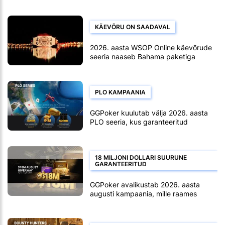
auhinnafondiga.
KÄEVÕRU ON SAADAVAL
2026. aasta WSOP Online käevõrude
seeria naaseb Bahama paketiga
PLO KAMPAANIA
GGPoker kuulutab välja 2026. aasta
PLO seeria, kus garanteeritud
auhinnafond on 20 miljonit dollarit
18 MILJONI DOLLARI SUURUNE
GARANTEERITUD
GGPoker avalikustab 2026. aasta
augusti kampaania, mille raames
loositakse igakuiselt välja 18 miljonit
dollarit