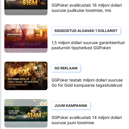
GGPoker avalikustab 16 miljoni dollari
suuruse juulikuise loosimise, mis
kestab 1.–31. juulini
SISSEOSTUD ALGAVAD 1 DOLLARIST
1,5 miljoni dollari suuruse garanteeritud
peaturniiri tipphetked GGPokeri
microFestival ajakava
GG REKLAAM
GGPoker teatab miljoni dollari suuruse
Go for Gold kampaania tagasitulekust
JUUNI KAMPAANIA
GGPoker avalikustab 14 miljoni dollari
suuruse juuni loosimise