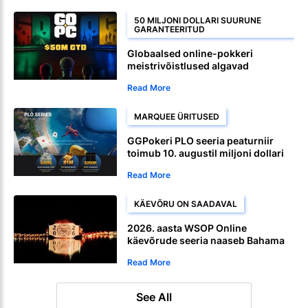
50 MILJONI DOLLARI SUURUNE
GARANTEERITUD
Globaalsed online-pokkeri
meistrivõistlused algavad
CoinPoker 23. augustil
Read More
MARQUEE ÜRITUSED
GGPokeri PLO seeria peaturniir
toimub 10. augustil miljoni dollari
suuruse auhinnafondiga.
Read More
KÄEVÕRU ON SAADAVAL
2026. aasta WSOP Online
käevõrude seeria naaseb Bahama
paketiga
Read More
See All