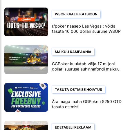
WSOP KVALIFIKATSIOON
r/poker naaseb Las Vegas : võida
tasuta 10 000 dollari suurune WSOP
peaturniiri istekoht
MAIKUU KAMPAANIA
GGPoker kuulutab välja 17 miljoni
dollari suuruse auhinnafondi maikuu
loosimisel
TASUTA OSTMISE HOIATUS
Ära maga maha GGPokeri $250 GTD
tasuta ostmist
EDETABELI REKLAAM