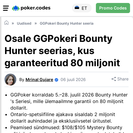
ET
Promo Codes
Uudised
GGPokeri Bounty Hunter seeria
Osale GGPokeri Bounty
Hunter seerias, kus
garanteeritud 80 miljonit
Share
By
Mrinal Gujare
06 juuli 2026
GGPoker korraldab 5.–28. juulil 2026 Bounty Hunter
's Seriesi, mille ülemaailmne garantii on 80 miljonit
dollarit.
Ontario-spetsiifiline ajakava sisaldab 2 miljonit
dollarit auhindadel ja eksklusiivsetel üritustel.
Peamised sündmused: $108/$105 Mystery Bounty