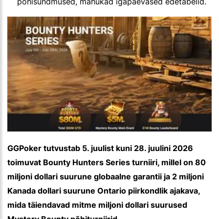
põhisündmused, mahukad igapäevased edetabelid.
GGPoker tutvustab 5. juulist kuni 28. juulini 2026
toimuvat Bounty Hunters Series turniiri, millel on 80
miljoni dollari suurune globaalne garantii ja 2 miljoni
Kanada dollari suurune Ontario piirkondlik ajakava,
mida täiendavad mitme miljoni dollari suurused
Mystery Bounty põhiturniirid.