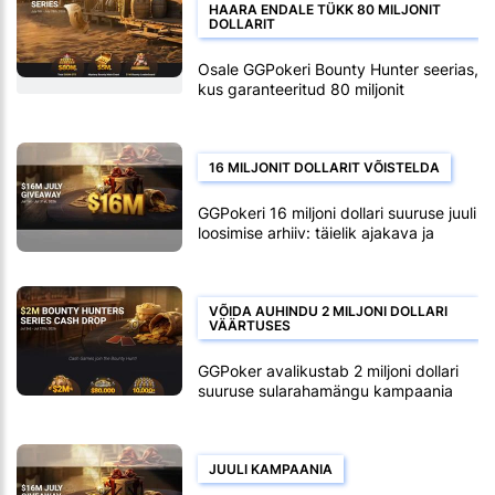
HAARA ENDALE TÜKK 80 MILJONIT
DOLLARIT
Osale GGPokeri Bounty Hunter seerias,
kus garanteeritud 80 miljonit
16 MILJONIT DOLLARIT VÕISTELDA
GGPokeri 16 miljoni dollari suuruse juuli
loosimise arhiiv: täielik ajakava ja
auhinnafondi jaotus
VÕIDA AUHINDU 2 MILJONI DOLLARI
VÄÄRTUSES
GGPoker avalikustab 2 miljoni dollari
suuruse sularahamängu kampaania
JUULI KAMPAANIA