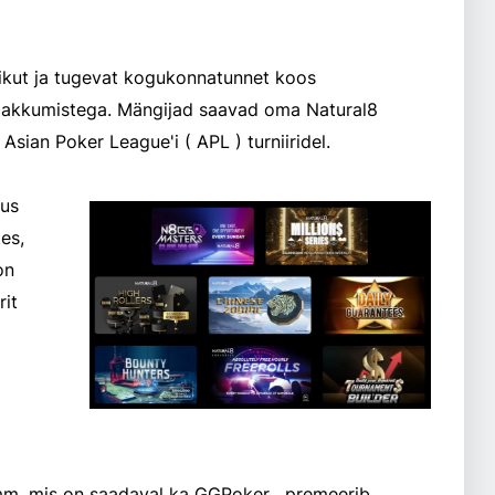
kut ja tugevat kogukonnatunnet koos
akkumistega. Mängijad saavad oma Natural8
sian Poker League'i ( APL ) turniiridel.
dus
es,
on
rit
mm, mis on saadaval ka GGPoker , premeerib