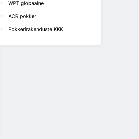
WPT globaalne
ACR pokker
Pokkerirakenduste KKK