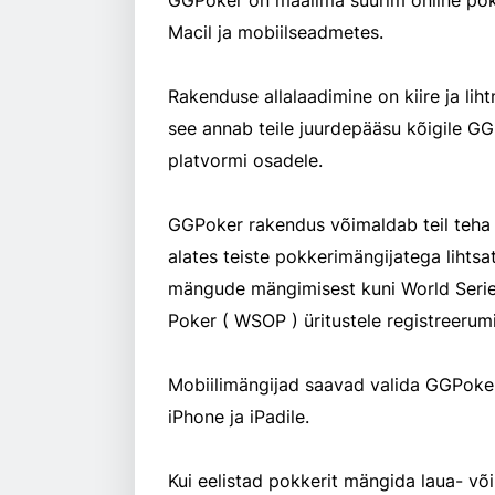
GGPoker on maailma suurim online pok
Macil ja mobiilseadmetes.
Rakenduse allalaadimine on kiire ja liht
see annab teile juurdepääsu kõigile G
platvormi osadele.
GGPoker rakendus võimaldab teil teha
alates teiste pokkerimängijatega lihtsa
mängude mängimisest kuni World Serie
Poker ( WSOP ) üritustele registreerumi
Mobiilimängijad saavad valida GGPoke
iPhone ja iPadile.
Kui eelistad pokkerit mängida laua- või