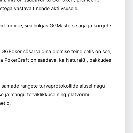
stega vastavalt nende aktiivsusele.
 turniire, sealhulgas GGMasters sarja ja kõrgete
GGPoker sõsarsaidina olemise teine eelis on see,
 ja PokerCraft on saadaval ka Natural8 , pakkudes
 samade rangete turvaprotokollide alusel nagu
e ja mängu terviklikkuse ning platvormi
etid.