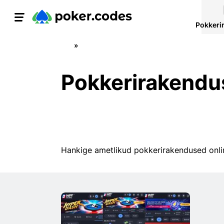
Pokkeri
Pokkerirakendused
Pokkerirakend
Hankige ametlikud pokkerirakendused onlin