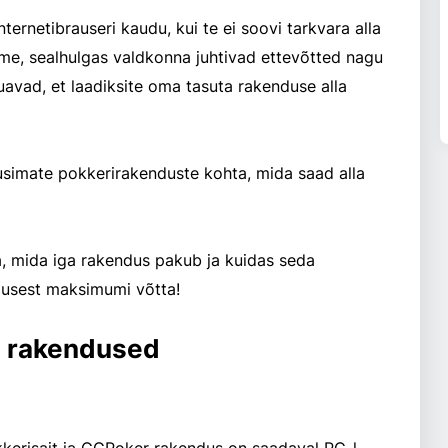
rnetibrauseri kaudu, kui te ei soovi tarkvara alla
ume, sealhulgas valdkonna juhtivad ettevõtted nagu
avad, et laadiksite oma tasuta rakenduse alla
 uusimate pokkerirakenduste kohta, mida saad alla
a, mida iga rakendus pakub ja kuidas seda
usest maksimumi võtta!
i rakendused