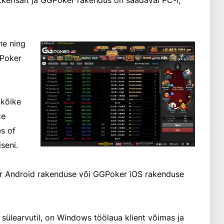
kerisait ja GGPoker rakendus on saadaval PC-l,
ne ning
GPoker
 kõike
te
s of
seni.
r Android rakenduse või GGPoker iOS rakenduse
 sülearvutil, on Windows töölaua klient võimas ja