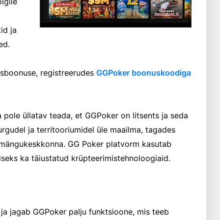
igile
id ja
ed.
usboonuse, registreerudes
GGPoker boonuskoodiga
 pole üllatav teada, et GGPoker on litsents ja seda
gudel ja territooriumidel üle maailma, tagades
ase mängukeskkonna. GG Poker platvorm kasutab
seks ka täiustatud krüpteerimistehnoloogiaid.
ja jagab GGPoker palju funktsioone, mis teeb