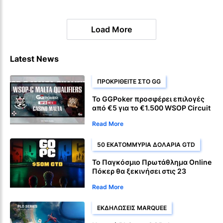
νοκ άουτ
Load More
Latest News
ΠΡΟΚΡΙΘΕΊΤΕ ΣΤΟ GG
Το GGPoker προσφέρει επιλογές
από €5 για το €1.500 WSOP Circuit
Malta Main Event
Read More
50 ΕΚΑΤΟΜΜΎΡΙΑ ΔΟΛΆΡΙΑ GTD
Το Παγκόσμιο Πρωτάθλημα Online
Πόκερ θα ξεκινήσει στις 23
Αυγούστου στο CoinPoker
Read More
ΕΚΔΗΛΏΣΕΙΣ MARQUEE