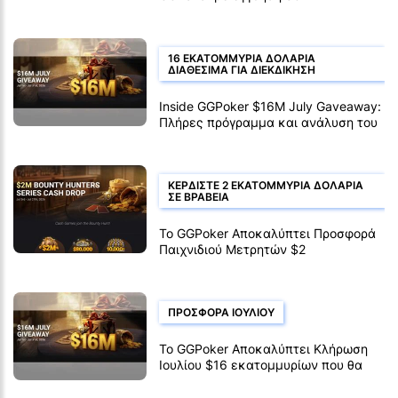
εκατομμυρίων
16 ΕΚΑΤΟΜΜΎΡΙΑ ΔΟΛΆΡΙΑ
ΔΙΑΘΈΣΙΜΑ ΓΙΑ ΔΙΕΚΔΊΚΗΣΗ
Inside GGPoker $16M July Gaveaway:
Πλήρες πρόγραμμα και ανάλυση του
χρηματικού έπαθλου
ΚΕΡΔΊΣΤΕ 2 ΕΚΑΤΟΜΜΎΡΙΑ ΔΟΛΆΡΙΑ
ΣΕ ΒΡΑΒΕΊΑ
Το GGPoker Αποκαλύπτει Προσφορά
Παιχνιδιού Μετρητών $2
Εκατομμυρίων
ΠΡΟΣΦΟΡΆ ΙΟΥΛΊΟΥ
Το GGPoker Αποκαλύπτει Κλήρωση
Ιουλίου $16 εκατομμυρίων που θα
Τρέχει από 1 έως 31 Ιουλίου