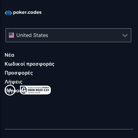
United States
Νέα
Κωδικοί προσφοράς
Προσφορές
Λήψεις
Εγγραφή