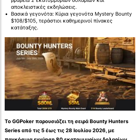
βραβεία 2 εκατομμυρίων δολαρίων και
αποκλειστικές εκδηλώσεις.
Βασικά γεγονότα: Κύρια γεγονότα Mystery Bounty
$108/$105, τεράστιοι καθημερινοί πίνακες
κατάταξης.
Το GGPoker παρουσιάζει τη σειρά Bounty Hunters
Series από τις 5 έως τις 28 Ιουλίου 2026, με
παγκόσμια εγγύηση 80 εκατομμυρίων δολαρίων