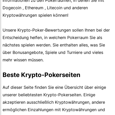
Informationen zu den Pokerräumen, in denen Sie mit
Dogecoin , Ethereum , Litecoin und anderen
Kryptowährungen spielen können!
Unsere Krypto-Poker-Bewertungen sollen Ihnen bei der
Entscheidung helfen, in welchem Pokerraum Sie als
nächstes spielen werden. Sie enthalten alles, was Sie
über Bonusangebote, Spiele und Turniere und vieles
mehr wissen müssen.
Beste Krypto-Pokerseiten
Auf dieser Seite finden Sie eine Übersicht über einige
unserer beliebtesten Krypto-Pokerseiten. Einige
akzeptieren ausschließlich Kryptowährungen, andere
ermöglichen Einzahlungen mit Kryptowährungen und