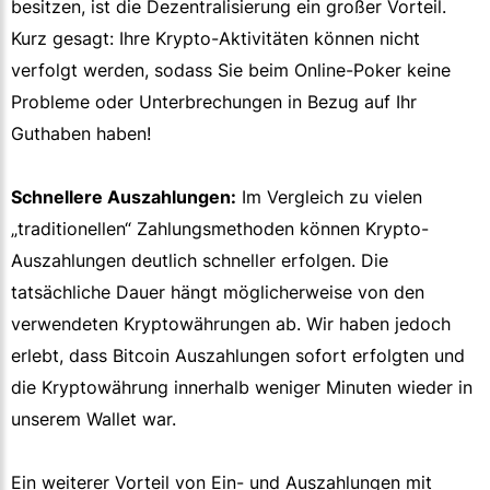
besitzen, ist die Dezentralisierung ein großer Vorteil.
Kurz gesagt: Ihre Krypto-Aktivitäten können nicht
verfolgt werden, sodass Sie beim Online-Poker keine
Probleme oder Unterbrechungen in Bezug auf Ihr
Guthaben haben!
Schnellere Auszahlungen:
Im Vergleich zu vielen
„traditionellen“ Zahlungsmethoden können Krypto-
Auszahlungen deutlich schneller erfolgen. Die
tatsächliche Dauer hängt möglicherweise von den
verwendeten Kryptowährungen ab. Wir haben jedoch
erlebt, dass Bitcoin Auszahlungen sofort erfolgten und
die Kryptowährung innerhalb weniger Minuten wieder in
unserem Wallet war.
Ein weiterer Vorteil von Ein- und Auszahlungen mit