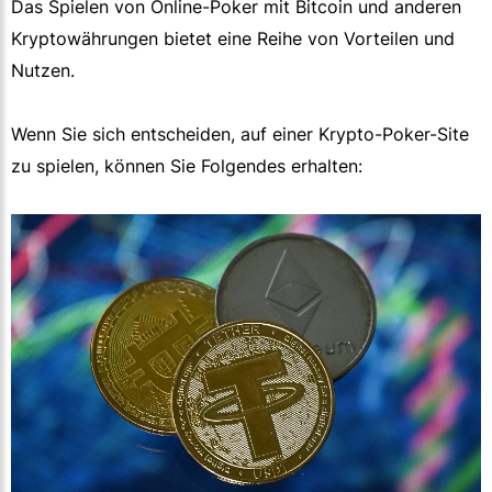
Das Spielen von Online-Poker mit Bitcoin und anderen
Kryptowährungen bietet eine Reihe von Vorteilen und
Nutzen.
Wenn Sie sich entscheiden, auf einer Krypto-Poker-Site
zu spielen, können Sie Folgendes erhalten: