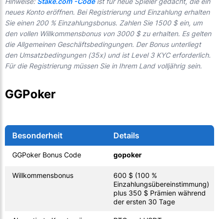
Hinweise:
Stake.com -Code
ist für neue Spieler gedacht, die ein
neues Konto eröffnen. Bei Registrierung und Einzahlung erhalten
Sie einen 200 % Einzahlungsbonus. Zahlen Sie 1500 $ ein, um
den vollen Willkommensbonus von 3000 $ zu erhalten. Es gelten
die Allgemeinen Geschäftsbedingungen. Der Bonus unterliegt
den Umsatzbedingungen (35x) und ist Level 3 KYC erforderlich.
Für die Registrierung müssen Sie in Ihrem Land volljährig sein.
GGPoker
Besonderheit
Details
GGPoker Bonus Code
gopoker
Willkommensbonus
600 $ (100 %
Einzahlungsübereinstimmung)
plus 350 $ Prämien während
der ersten 30 Tage