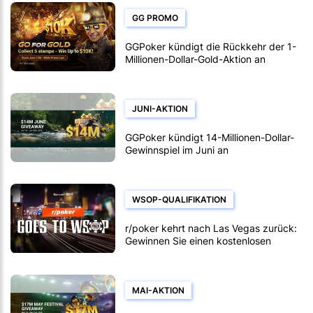
GG PROMO
GGPoker kündigt die Rückkehr der 1-
Millionen-Dollar-Gold-Aktion an
JUNI-AKTION
GGPoker kündigt 14-Millionen-Dollar-
Gewinnspiel im Juni an
WSOP-QUALIFIKATION
r/poker kehrt nach Las Vegas zurück:
Gewinnen Sie einen kostenlosen
WSOP Main Event-Platz im Wert von
10.000 $!
MAI-AKTION