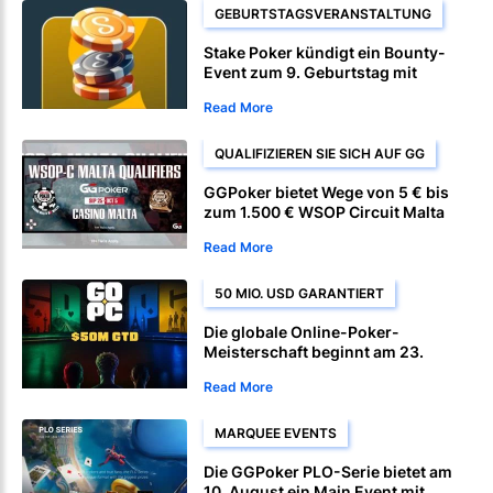
GEBURTSTAGSVERANSTALTUNG
Stake Poker kündigt ein Bounty-
Event zum 9. Geburtstag mit
90.000 $ Garantie an.
Read More
QUALIFIZIEREN SIE SICH AUF GG
GGPoker bietet Wege von 5 € bis
zum 1.500 € WSOP Circuit Malta
Main Event
Read More
50 MIO. USD GARANTIERT
Die globale Online-Poker-
Meisterschaft beginnt am 23.
August auf CoinPoker
Read More
MARQUEE EVENTS
Die GGPoker PLO-Serie bietet am
10. August ein Main Event mit