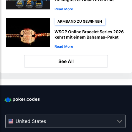
einem garantierten Preisgeld von 1
Read More
Million US-Dollar.
ARMBAND ZU GEWINNEN
WSOP Online Bracelet Series 2026
kehrt mit einem Bahamas-Paket
zurück
Read More
See All
United States