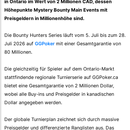
in Ontario im Wert von 2 Millionen CAD, dessen
Höhepunkte Mystery Bounty Main Events mit
Preisgeldern in Millionenhöhe sind.
Die Bounty Hunters Series läuft vom 5. Juli bis zum 28.
Juli 2026 auf
GGPoker
mit einer Gesamtgarantie von
80 Millionen.
Die gleichzeitig für Spieler auf dem Ontario-Markt
stattfindende regionale Turnierserie auf GGPoker.ca
bietet eine Gesamtgarantie von 2 Millionen Dollar,
wobei alle Buy-ins und Preisgelder in kanadischen
Dollar angegeben werden.
Der globale Turnierplan zeichnet sich durch massive
Preisgelder und differenzierte Ranglisten aus. Das