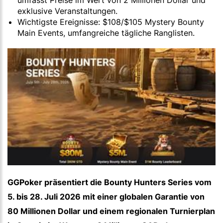
umfasst Preise im Wert von 2 Millionen Dollar und
exklusive Veranstaltungen.
Wichtigste Ereignisse: $108/$105 Mystery Bounty
Main Events, umfangreiche tägliche Ranglisten.
GGPoker präsentiert die Bounty Hunters Series vom
5. bis 28. Juli 2026 mit einer globalen Garantie von
80 Millionen Dollar und einem regionalen Turnierplan