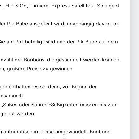
, Flip & Go, Turniere, Express Satellites , Spielgeld
er Pik-Bube ausgeteilt wird, unabhängig davon, ob
ie am Pot beteiligt sind und der Pik-Bube auf dem
 Anzahl der Bonbons, die gesammelt werden können.
n, größere Preise zu gewinnen.
gen enthalten, es sei denn, vor Beginn der
gesammelt.
e „Süßes oder Saures“-Süßigkeiten müssen bis zum
gelöst werden.
n automatisch in Preise umgewandelt. Bonbons