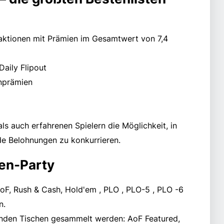
aktionen mit Prämien im Gesamtwert von 7,4
aily Flipout
nprämien
ls auch erfahrenen Spielern die Möglichkeit, in
e Belohnungen zu konkurrieren.
een-Party
F, Rush & Cash, Hold'em , PLO , PLO-5 , PLO -6
n.
enden Tischen gesammelt werden: AoF Featured,