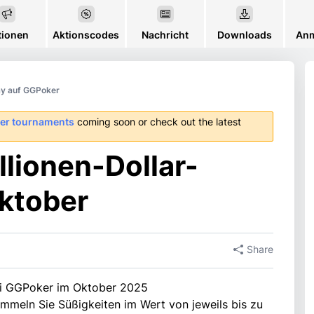
tionen
Aktionscodes
Nachricht
Downloads
An
ay auf GGPoker
er tournaments
coming soon or check out the latest
lionen-Dollar-
ktober
Share
bei GGPoker im Oktober 2025
ammeln Sie Süßigkeiten im Wert von jeweils bis zu