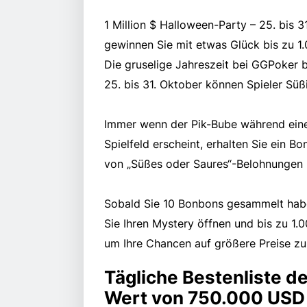
1 Million $ Halloween-Party – 25. bis 
gewinnen Sie mit etwas Glück bis zu 1.
Die gruselige Jahreszeit bei GGPoker b
25. bis 31. Oktober können Spieler Süß
Immer wenn der Pik-Bube während ein
Spielfeld erscheint, erhalten Sie ein 
von „Süßes oder Saures“-Belohnungen 
Sobald Sie 10 Bonbons gesammelt habe
Sie Ihren Mystery öffnen und bis zu 1
um Ihre Chancen auf größere Preise zu
Tägliche Bestenliste d
Wert von 750.000 USD