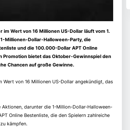
im Wert von 16 Millionen US-Dollar läuft vom 1.
 1-Millionen-Dollar-Halloween-Party, die
enliste und die 100.000-Dollar APT Online
ken Promotion bietet das Oktober-Gewinnspiel den
iche Chancen auf große Gewinne.
 Wert von 16 Millionen US-Dollar angekündigt, das
Aktionen, darunter die 1-Million-Dollar-Halloween-
PT Online Bestenliste, die den Spielern zahlreiche
 zu kämpfen.