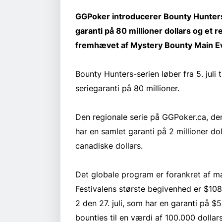
GGPoker introducerer Bounty Hunters Se
garanti på 80 millioner dollars og et 
fremhævet af Mystery Bounty Main Event
Bounty Hunters-serien løber fra 5. juli t
seriegaranti på 80 millioner.
Den regionale serie på GGPoker.ca, der
har en samlet garanti på 2 millioner dol
canadiske dollars.
Det globale program er forankret af ma
Festivalens største begivenhed er $108
2 den 27. juli, som har en garanti på $5
bounties til en værdi af 100.000 dollars