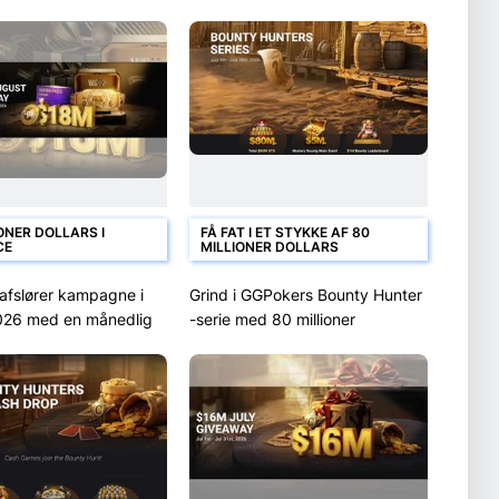
IONER DOLLARS I
FÅ FAT I ET STYKKE AF 80
CE
MILLIONER DOLLARS
afslører kampagne i
Grind i GGPokers Bounty Hunter
026 med en månedlig
-serie med 80 millioner
på 18 millioner dollars
garanteret