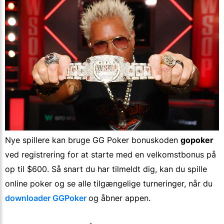
Nye spillere kan bruge GG Poker bonuskoden
gopoker
ved registrering for at starte med en velkomstbonus på
op til $600. Så snart du har tilmeldt dig, kan du spille
online poker og se alle tilgængelige turneringer, når du
downloader GGPoker
og åbner appen.