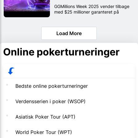
GGMillions Week 2025 vender tilbage
med $25 millioner garanteret på
GGPoker
Load More
Online pokerturneringer
Bedste online pokerturneringer
Verdensserien i poker (WSOP)
Asiatisk Poker Tour (APT)
World Poker Tour (WPT)