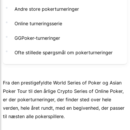
Andre store pokerturneringer
Online turneringsserie
GGPoker-turneringer
Ofte stillede spørgsmål om pokerturneringer
Fra den prestigefyldte World Series of Poker og Asian
Poker Tour til den årlige Crypto Series of Online Poker,
er der pokerturneringer, der finder sted over hele
verden, hele året rundt, med en begivenhed, der passer
til næsten alle pokerspillere.