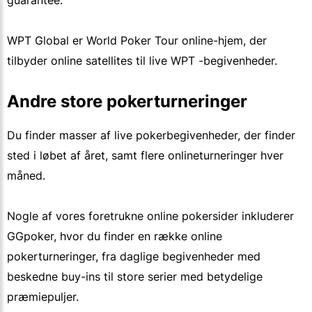
WPT Global er World Poker Tour online-hjem, der
tilbyder online satellites til live WPT -begivenheder.
Andre store pokerturneringer
Du finder masser af live pokerbegivenheder, der finder
sted i løbet af året, samt flere onlineturneringer hver
måned.
Nogle af vores foretrukne online pokersider inkluderer
GGpoker, hvor du finder en række online
pokerturneringer, fra daglige begivenheder med
beskedne buy-ins til store serier med betydelige
præmiepuljer.