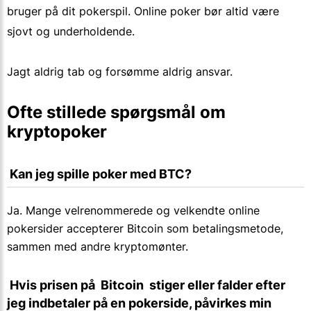
bruger på dit pokerspil. Online poker bør altid være
sjovt og underholdende.
Jagt aldrig tab og forsømme aldrig ansvar.
Ofte stillede spørgsmål om 
kryptopoker
 Kan jeg spille poker med BTC?
Ja. Mange velrenommerede og velkendte online
pokersider accepterer Bitcoin som betalingsmetode,
sammen med andre kryptomønter.
 Hvis prisen på  Bitcoin  stiger eller falder efter 
jeg indbetaler på en pokerside, påvirkes min 