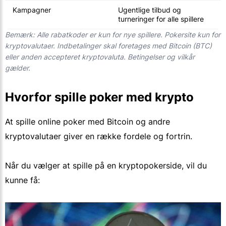
Kampagner
Ugentlige tilbud og
turneringer for alle spillere
Bemærk: Alle rabatkoder er kun for nye spillere. Pokersite kun for
kryptovalutaer. Indbetalinger skal foretages med Bitcoin (BTC)
eller anden accepteret kryptovaluta. Betingelser og vilkår
gælder.
Hvorfor spille poker med krypto
At spille online poker med Bitcoin og andre
kryptovalutaer giver en række fordele og fortrin.
Når du vælger at spille på en kryptopokerside, vil du
kunne få: