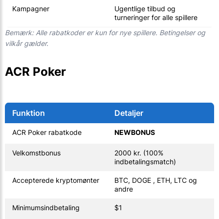
Kampagner
Ugentlige tilbud og
turneringer for alle spillere
Bemærk: Alle rabatkoder er kun for nye spillere. Betingelser og
vilkår gælder.
ACR Poker
Funktion
Detaljer
ACR Poker rabatkode
NEWBONUS
Velkomstbonus
2000 kr. (100%
indbetalingsmatch)
Accepterede kryptomønter
BTC, DOGE , ETH, LTC og
andre
Minimumsindbetaling
$1