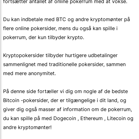
fortsætter antallet af online pokerrum med at vokse.
Du kan indbetale med BTC og andre kryptomønter på
flere online pokersider, mens du også kan spille i
pokerrum, der kun tilbyder krypto.
Kryptopokersider tilbyder hurtigere udbetalinger
sammenlignet med traditionelle pokersider, sammen
med mere anonymitet.
På denne side fortæller vi dig om nogle af de bedste
Bitcoin -pokersider, der er tilgængelige i dit land, og
giver dig også masser af information om de pokerrum,
du kan spille på med Dogecoin , Ethereum , Litecoin og
andre kryptomønter!