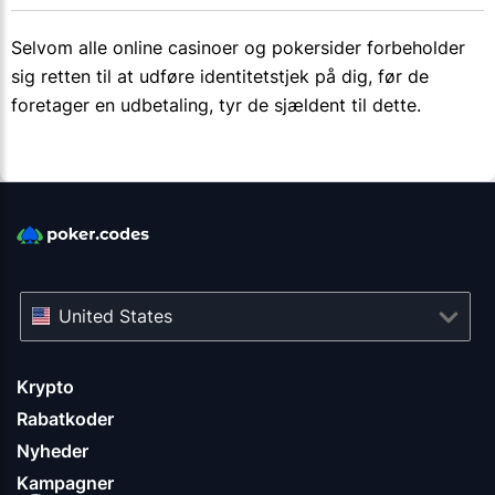
Selvom alle online casinoer og pokersider forbeholder
sig retten til at udføre identitetstjek på dig, før de
foretager en udbetaling, tyr de sjældent til dette.
United States
Krypto
Rabatkoder
Nyheder
Kampagner