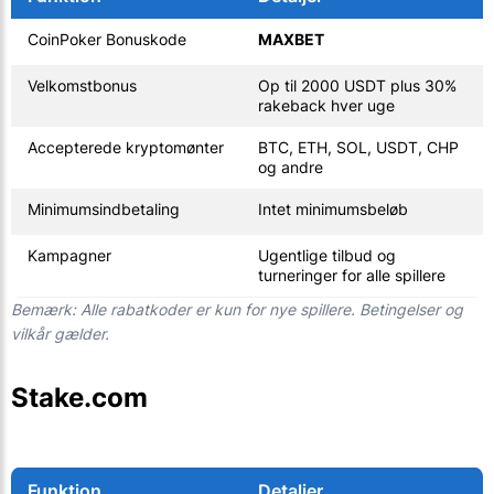
CoinPoker Bonuskode
MAXBET
Velkomstbonus
Op til 2000 USDT plus 30%
rakeback hver uge
Accepterede kryptomønter
BTC, ETH, SOL, USDT, CHP
og andre
Minimumsindbetaling
Intet minimumsbeløb
Kampagner
Ugentlige tilbud og
turneringer for alle spillere
Bemærk: Alle rabatkoder er kun for nye spillere. Betingelser og
vilkår gælder.
Stake.com
Funktion
Detaljer