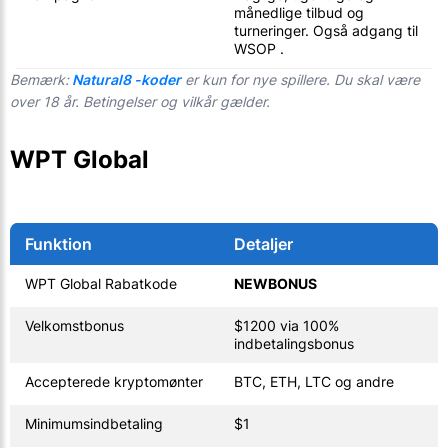
månedlige tilbud og
turneringer. Også adgang til
WSOP .
Bemærk:
Natural8 -koder
er kun for nye spillere. Du skal være
over 18 år. Betingelser og vilkår gælder.
WPT Global
Funktion
Detaljer
WPT Global Rabatkode
NEWBONUS
Velkomstbonus
$1200 via 100%
indbetalingsbonus
Accepterede kryptomønter
BTC, ETH, LTC og andre
Minimumsindbetaling
$1