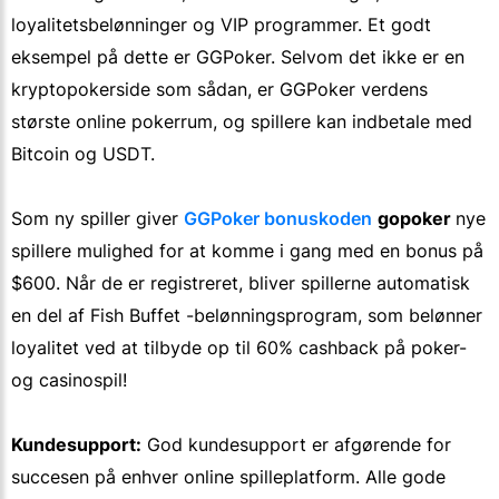
loyalitetsbelønninger og VIP programmer. Et godt
eksempel på dette er GGPoker. Selvom det ikke er en
kryptopokerside som sådan, er GGPoker verdens
største online pokerrum, og spillere kan indbetale med
Bitcoin og USDT.
Som ny spiller giver
GGPoker bonuskoden
gopoker
nye
spillere mulighed for at komme i gang med en bonus på
$600. Når de er registreret, bliver spillerne automatisk
en del af Fish Buffet -belønningsprogram, som belønner
loyalitet ved at tilbyde op til 60% cashback på poker-
og casinospil!
Kundesupport:
God kundesupport er afgørende for
succesen på enhver online spilleplatform. Alle gode