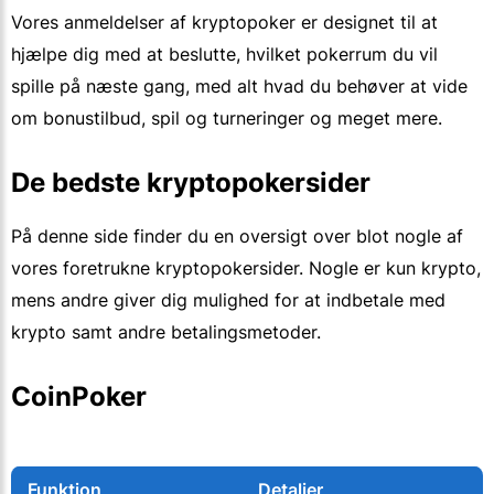
Vores anmeldelser af kryptopoker er designet til at
hjælpe dig med at beslutte, hvilket pokerrum du vil
spille på næste gang, med alt hvad du behøver at vide
om bonustilbud, spil og turneringer og meget mere.
De bedste kryptopokersider
På denne side finder du en oversigt over blot nogle af
vores foretrukne kryptopokersider. Nogle er kun krypto,
mens andre giver dig mulighed for at indbetale med
krypto samt andre betalingsmetoder.
CoinPoker
Funktion
Detaljer