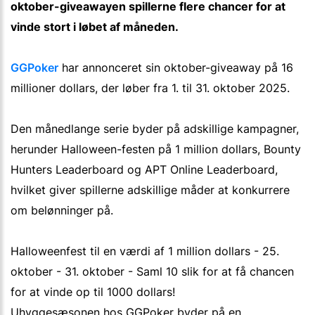
oktober-giveawayen spillerne flere chancer for at
vinde stort i løbet af måneden.
GGPoker
har annonceret sin oktober-giveaway på 16
millioner dollars, der løber fra 1. til 31. oktober 2025.
Den månedlange serie byder på adskillige kampagner,
herunder Halloween-festen på 1 million dollars, Bounty
Hunters Leaderboard og APT Online Leaderboard,
hvilket giver spillerne adskillige måder at konkurrere
om belønninger på.
Halloweenfest til en værdi af 1 million dollars - 25.
oktober - 31. oktober - Saml 10 slik for at få chancen
for at vinde op til 1000 dollars!
Uhyggesæsonen hos GGPoker byder på en