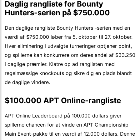
Daglig rangliste for Bounty
Hunters-serien på $750.000
Den daglige rangliste Bounty Hunters -serien med en
værdi af $750.000 løber fra 5. oktober til 27. oktober.
Hver eliminering i udvalgte turneringer optjener point,
og spillerne kan konkurrere om deres andel af $33.250
i daglige præmier. Klatre op ad ranglisten med
regelmæssige knockouts og sikre dig en plads blandt
de daglige vindere.
$100.000 APT Online-rangliste
APT Online Leaderboard på 100.000 dollars giver
spillerne chancen for at vinde en APT Championship
Main Event-pakke til en værdi af 12.000 dollars. Denne