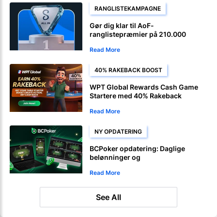
RANGLISTEKAMPAGNE
Gør dig klar til AoF-
ranglistepræmier på 210.000
dollars
Read More
40% RAKEBACK BOOST
WPT Global Rewards Cash Game
Startere med 40% Rakeback
Read More
NY OPDATERING
BCPoker opdatering: Daglige
belønninger og
platformopgraderinger
Read More
See All