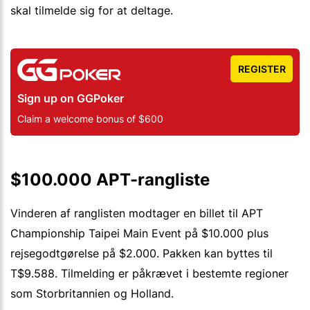
skal tilmelde sig for at deltage.
REGISTER
Sign up on GGPoker
Claim a welcome bonus of $600
$100.000 APT-rangliste
Vinderen af ranglisten modtager en billet til APT
Championship Taipei Main Event på $10.000 plus
rejsegodtgørelse på $2.000. Pakken kan byttes til
T$9.588. Tilmelding er påkrævet i bestemte regioner
som Storbritannien og Holland.