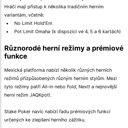
Hráči mají přístup k několika tradičním herním
variantám, včetně:
No Limit Hold'Em
Pot Limit Omaha (k dispozici ve 4, 5 a 6 kartách)
Různorodé herní režimy a prémiové
funkce
Mexická platforma nabízí několik různých herních
režimů přizpůsobených různým herním stylům. Mezi
tyto režimy patří All-in nebo Fold, Next! a nejnovější
herní režim JAQKpot!.
Stake Poker navíc nabízí řadu prémiových funkcí
určených ke zlepšení herního zážitku.