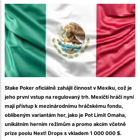
Stake Poker oficiálně zahájil činnost v Mexiku, což je
jeho první vstup na regulovaný trh. Mexičtí hráči nyní
mají přístup k mezinárodnímu hráčskému fondu,
oblíbeným variantám her, jako je Pot Limit Omaha,
unikátním herním režimům a promo akcím včetně
prize poolu Next! Drops s vkladem 1 000 000 $.