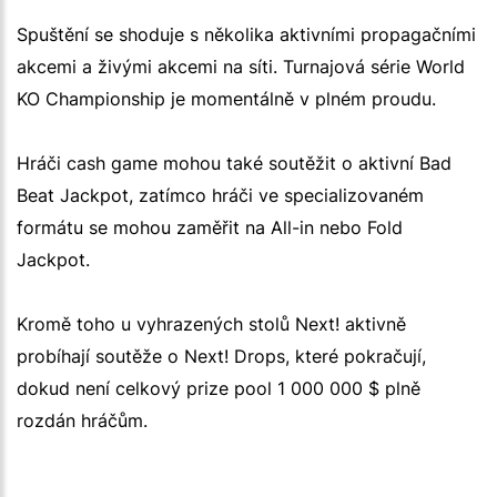
Spuštění se shoduje s několika aktivními propagačními
akcemi a živými akcemi na síti. Turnajová série World
KO Championship je momentálně v plném proudu.
Hráči cash game mohou také soutěžit o aktivní Bad
Beat Jackpot, zatímco hráči ve specializovaném
formátu se mohou zaměřit na All-in nebo Fold
Jackpot.
Kromě toho u vyhrazených stolů Next! aktivně
probíhají soutěže o Next! Drops, které pokračují,
dokud není celkový prize pool 1 000 000 $ plně
rozdán hráčům.