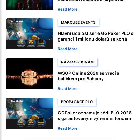
CoinPoker
Read More
MARQUEE EVENTS
Hlavní událost série GGPoker PLO s
garancí 1 milionu dolarů se koná
10. srpna
Read More
NÁRAMEK K MÁNÍ
WSOP Online 2026 se vrací s
balíčkem pro Bahamy
Read More
PROPAGACE PLO
GGPoker oznamuje sérii PLO 2026
s garantovaným výherním fondem
20 milionů dolarů
Read More