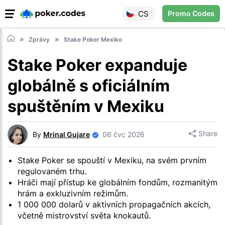
CS
Promo Codes
Zprávy
Stake Poker Mexiko
Stake Poker expanduje
globálně s oficiálním
spuštěním v Mexiku
Share
By
Mrinal Gujare
06 čvc 2026
Stake Poker se spouští v Mexiku, na svém prvním
regulovaném trhu.
Hráči mají přístup ke globálním fondům, rozmanitým
hrám a exkluzivním režimům.
1 000 000 dolarů v aktivních propagačních akcích,
včetně mistrovství světa knokautů.