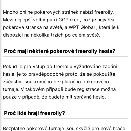
Mnoho online pokerových stránek nabízí freerolly.
Mezi nejlepší volby patří GGPoker , což je největší
pokerová stránka na světě, a WPT Global , která je k
dispozici na několika trzích po celém světě.
 Proč mají některé pokerové freerolly hesla?
Pokud je pro vstup do freerollu vyžadováno zadání
hesla, je to pravděpodobně proto, že se pokoušíte
zúčastnit soukromého bezplatného pokerového
turnaje. V takovém případě bude registrace možná
pouze v případě, že budete mít správné heslo.
 Proč lidé hrají freerolly?
Bezplatné pokerové turnaje jsou skvělé pro nové hráče