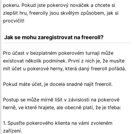
pokeru. Pokud jste pokerový nováček a chcete si
zlepšit hru, freerolly jsou skvělým způsobem, jak si
procvičit!
 Jak se mohu zaregistrovat na freeroll?
Pro účast v bezplatném pokerovém turnaji může
existovat několik podmínek. První z nich je, že musíte
mít účet u pokerové herny, která daný freeroll pořádá.
Pokud máte účet, je docela snadné najít freeroll.
Postup se může mírně lišit v závislosti na pokerové
herně, ve které hrajete, ale obecně platí, že je třeba:
1. Spusťte pokerového klienta na vámi zvoleném
zařízení.