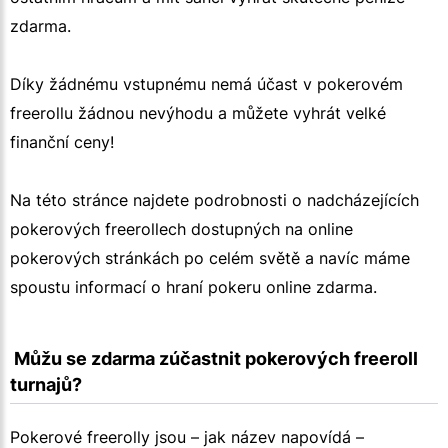
zdarma.
Díky žádnému vstupnému nemá účast v pokerovém
freerollu žádnou nevýhodu a můžete vyhrát velké
finanční ceny!
Na této stránce najdete podrobnosti o nadcházejících
pokerových freerollech dostupných na online
pokerových stránkách po celém světě a navíc máme
spoustu informací o hraní pokeru online zdarma.
 Můžu se zdarma zúčastnit pokerových freeroll 
turnajů?
Pokerové freerolly jsou – jak název napovídá –