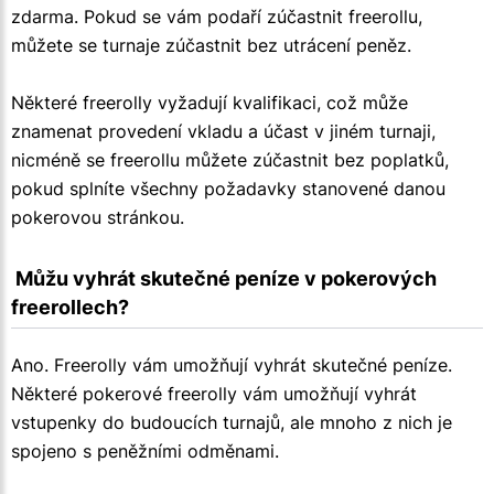
zdarma. Pokud se vám podaří zúčastnit freerollu,
můžete se turnaje zúčastnit bez utrácení peněz.
Některé freerolly vyžadují kvalifikaci, což může
znamenat provedení vkladu a účast v jiném turnaji,
nicméně se freerollu můžete zúčastnit bez poplatků,
pokud splníte všechny požadavky stanovené danou
pokerovou stránkou.
 Můžu vyhrát skutečné peníze v pokerových 
freerollech?
Ano. Freerolly vám umožňují vyhrát skutečné peníze.
Některé pokerové freerolly vám umožňují vyhrát
vstupenky do budoucích turnajů, ale mnoho z nich je
spojeno s peněžními odměnami.